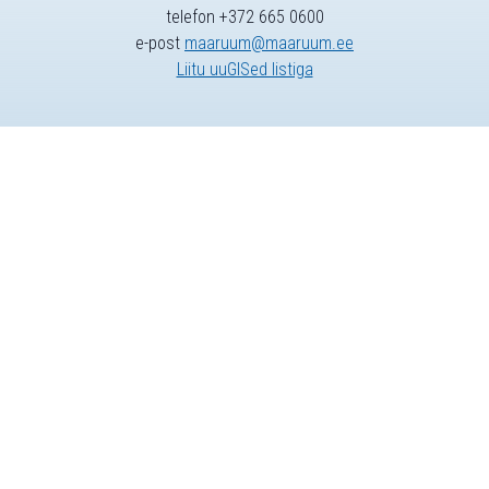
telefon +372 665 0600
e-post
maaruum@maaruum.ee
Liitu uuGISed listiga