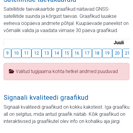
Satelliitide taevakaartide graafikud näitavad GNSS-
satelliitide suunda ja kõrgust taevas. Graafikud luuakse
eelneva ööpäeva andmete põhjal. Kuupäevade paneelist on
võimalik valida ja vaadata viimase 30 päeva graafikuid.
Juuli
9
10
11
12
13
14
15
16
17
18
19
20
21
Valitud tugijaama kohta hetkel andmed puuduvad
Signaali kvaliteedi graafikud
Signaali kvaliteedi graafikuid on kokku kaksteist. Iga graafiku
all on selgitus, mida antud graafik näitab. Kõik graafikud on
interaktiivsed ja graafikutel olev info on kohaliku aja järgi.