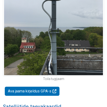
Toila tugijaam
Ava jaama kirjeldus GPA-s
Satelliitide taevakaardid