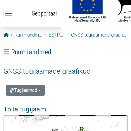
Liigu edasi põhisisu juurde
Geoportaal
Avaleht
Ruumiandmed
ESTPOS
GNSS tugijaamade graafikud
Ava menüü: Ruumiandmed
Ruumiandmed
GNSS tugijaamade graafikud
Tugijaamad
Toila tugijaam