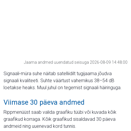
Jaama andmed uuendatud seisuga 2026-08-09 14:48:00
Signaali-müra suhe näitab satelliidilt tugijaama jõudva
signaali kvaliteeti. Suhte väärtust vahemikus 38–54 dB
loetakse heaks. Muul juhul on tegemist signaali häiringuga.
Viimase 30 päeva andmed
Rippmenüüst saab valida graafiku tüübi või kuvada kõik
graafikud korraga. Kõik graafikud sisaldavad 30 päeva
andmeid ning uuenevad kord tunnis.