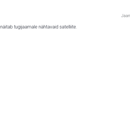
Jaam
v näitab tugijaamale nähtavaid satelliite.