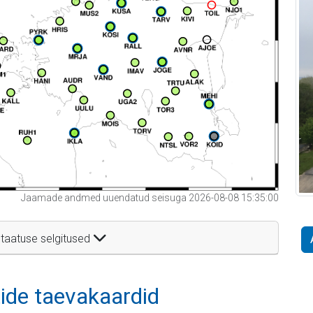
Jaamade andmed uuendatud seisuga 2026-08-08 15:35:00
taatuse selgitused
itide taevakaardid