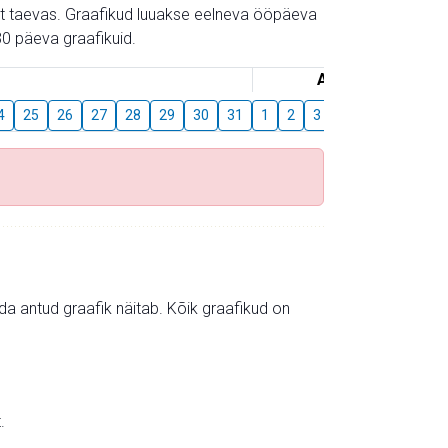
gust taevas. Graafikud luuakse eelneva ööpäeva
0 päeva graafikuid.
August
4
25
26
27
28
29
30
31
1
2
3
4
5
6
7
mida antud graafik näitab. Kõik graafikud on
.