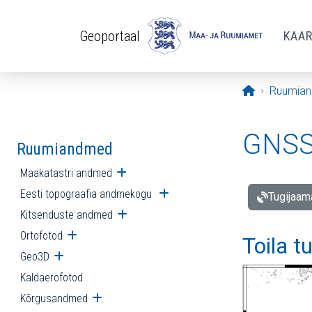
Liigu edasi põhisisu juurde
Geoportaal
KAA
Avaleht
Ruumia
GNSS 
Ruumiandmed
Maakatastri andmed
Ava alammenüü
Eesti topograafia andmekogu
Ava alammenüü
Tugijaam
Kitsenduste andmed
Ava alammenüü
Ortofotod
Ava alammenüü
Toila t
Geo3D
Ava alammenüü
Kaldaerofotod
Kõrgusandmed
Ava alammenüü