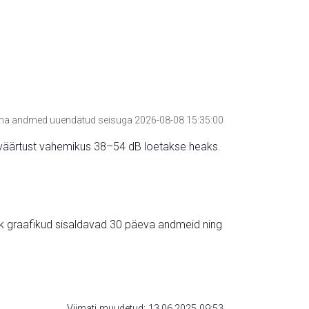
a andmed uuendatud seisuga 2026-08-08 15:35:00
hte väärtust vahemikus 38–54 dB loetakse heaks.
ik graafikud sisaldavad 30 päeva andmeid ning
Viimati muudetud: 13.06.2025 09:53