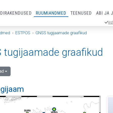
RDIRAKENDUSED
RUUMIANDMED
TEENUSED
ABI JA 
es
ndmed
ESTPOS
GNSS tugijaamade graafikud
tugijaamade graafikud
ad
ugijaam