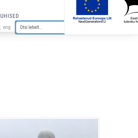
JUHISED
t
eng
Otsi