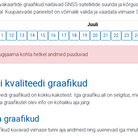
aevakaartide graafikud näitavad GNSS-satelliitide suunda ja kõr
l. Kuupäevade paneelist on võimalik valida ja vaadata viimase 3
Juuli
11
12
13
14
15
16
17
18
19
20
21
22
23
2
tugijaama kohta hetkel andmed puuduvad
i kvaliteedi graafikud
teedi graafikuid on kokku kaksteist. Iga graafiku all on selgitus, 
ja graafikutel olev info on kohaliku aja järgi.
a graafikud
fikud kuvavad viimase tunni aja andmeid ning uuenevad iga minut