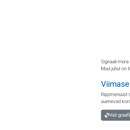
Signaali-müra 
Muul juhul on 
Viimase
Rippmenüüst s
uuenevad kord
Vali graaf