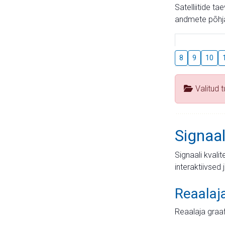
Satelliitide t
andmete põhja
8
9
10
Valitud 
Signaal
Signaali kvali
interaktiivsed 
Reaalaj
Reaalaja graa