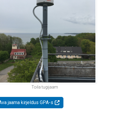
Toila tugijaam
Ava jaama kirjeldus GPA-s