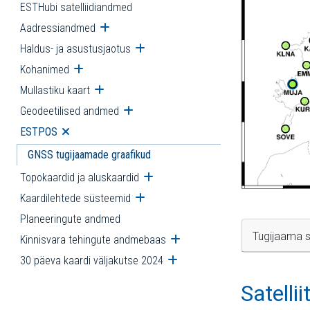
ESTHubi satelliidiandmed
Aadressiandmed
Ava alammenüü
Haldus- ja asustusjaotus
Ava alammenüü
Kohanimed
Ava alammenüü
Mullastiku kaart
Ava alammenüü
Geodeetilised andmed
Ava alammenüü
ESTPOS
Ava alammenüü
GNSS tugijaamade graafikud
Topokaardid ja aluskaardid
Ava alammenüü
Kaardilehtede süsteemid
Ava alammenüü
Planeeringute andmed
Tugijaama s
Kinnisvara tehingute andmebaas
Ava alammenüü
30 päeva kaardi väljakutse 2024
Ava alammenüü
Satelli