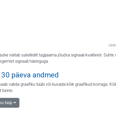
Jaam
suhe näitab satelliidilt tugijaama jõudva signaali kvaliteeti. Su
tegemist signaali häiringuga.
 30 päeva andmed
aab valida graafiku tüübi või kuvada kõik graafikud korraga. Kõ
 tunnis.
iku tüüp