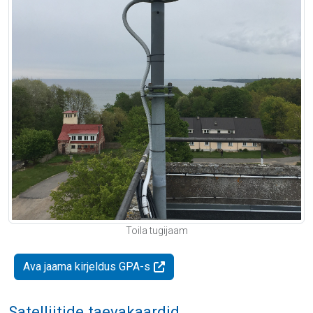
Toila tugijaam
Ava jaama kirjeldus GPA-s
Satelliitide taevakaardid