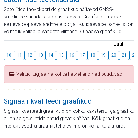
Satelliitide taevakaartide graafikud näitavad GNSS-
satelliitide suunda ja kõrgust taevas. Graafikud luuakse
eelneva ööpäeva andmete põhjal. Kuupäevade paneelist on
võimalik valida ja vaadata viimase 30 päeva graafikuid.
Juuli
10
11
12
13
14
15
16
17
18
19
20
21
22
Valitud tugijaama kohta hetkel andmed puuduvad
Signaali kvaliteedi graafikud
Signaali kvaliteedi graafikuid on kokku kaksteist. Iga graafiku
all on selgitus, mida antud graafik näitab. Kõik graafikud on
interaktiivsed ja graafikutel olev info on kohaliku aja järgi.