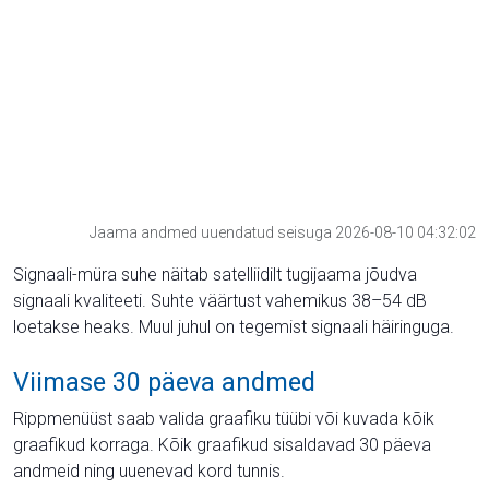
Jaama andmed uuendatud seisuga 2026-08-10 04:32:02
Signaali-müra suhe näitab satelliidilt tugijaama jõudva
signaali kvaliteeti. Suhte väärtust vahemikus 38–54 dB
loetakse heaks. Muul juhul on tegemist signaali häiringuga.
Viimase 30 päeva andmed
Rippmenüüst saab valida graafiku tüübi või kuvada kõik
graafikud korraga. Kõik graafikud sisaldavad 30 päeva
andmeid ning uuenevad kord tunnis.