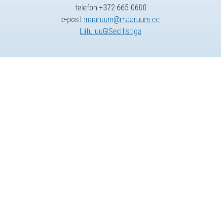
telefon +372 665 0600
e-post
maaruum@maaruum.ee
Liitu uuGISed listiga