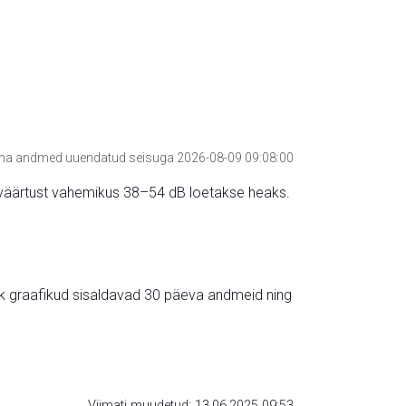
a andmed uuendatud seisuga 2026-08-09 09:08:00
hte väärtust vahemikus 38–54 dB loetakse heaks.
ik graafikud sisaldavad 30 päeva andmeid ning
Viimati muudetud: 13.06.2025 09:53