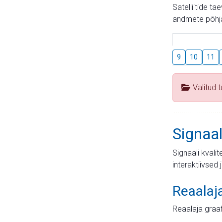
Satelliitide t
andmete põhja
9
10
11
Valitud 
Signaal
Signaali kvali
interaktiivsed 
Reaalaj
Reaalaja graa