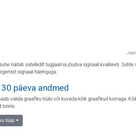
Jaam
suhe näitab satelliidilt tugijaama jõudva signaali kvaliteeti. Su
tegemist signaali häiringuga.
 30 päeva andmed
aab valida graafiku tüübi või kuvada kõik graafikud korraga. Kõ
 tunnis.
iku tüüp