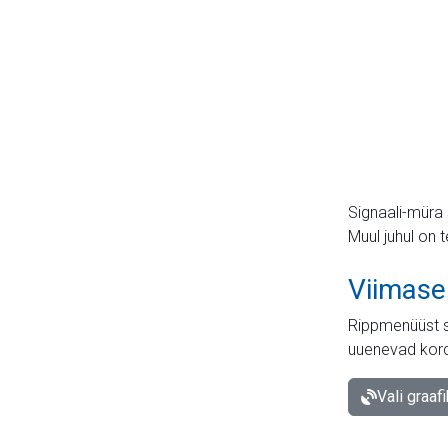
Signaali-müra 
Muul juhul on 
Viimase
Rippmenüüst s
uuenevad kord
Vali graaf