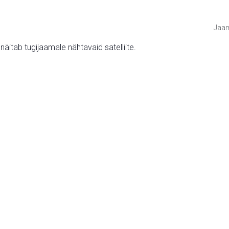
Jaam
v näitab tugijaamale nähtavaid satelliite.