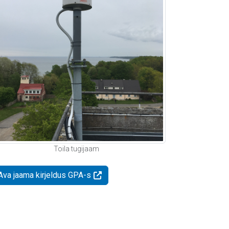
Toila tugijaam
Ava jaama kirjeldus GPA-s