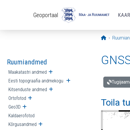
Liigu edasi põhisisu juurde
Geoportaal
KAA
Avaleht
Ruumia
GNSS 
Ruumiandmed
Maakatastri andmed
Ava alammenüü
Eesti topograafia andmekogu
Ava alammenüü
Tugijaam
Kitsenduste andmed
Ava alammenüü
Ortofotod
Ava alammenüü
Toila t
Geo3D
Ava alammenüü
Kaldaerofotod
Kõrgusandmed
Ava alammenüü