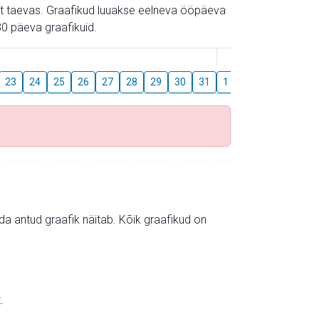
gust taevas. Graafikud luuakse eelneva ööpäeva
0 päeva graafikuid.
August
23
24
25
26
27
28
29
30
31
1
2
3
4
5
mida antud graafik näitab. Kõik graafikud on
.