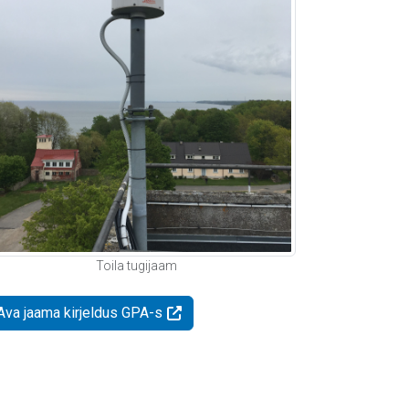
Toila tugijaam
Ava jaama kirjeldus GPA-s