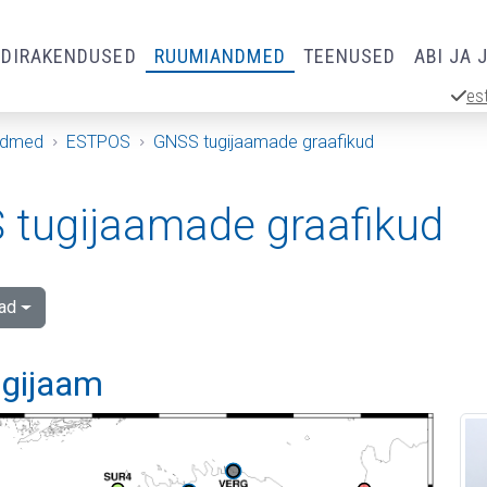
RDIRAKENDUSED
RUUMIANDMED
TEENUSED
ABI JA 
es
ndmed
ESTPOS
GNSS tugijaamade graafikud
tugijaamade graafikud
ad
ugijaam