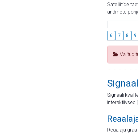
Satelliitide t
andmete põhja
6
7
8
9
Valitud 
Signaal
Signaali kvali
interaktiivsed 
Reaalaj
Reaalaja graa