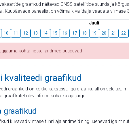
aevakaartide graafikud näitavad GNSS-satelliitide suunda ja kõr
l. Kuupäevade paneelist on võimalik valida ja vaadata viimase 3
Juuli
10
11
12
13
14
15
16
17
18
19
20
21
22
tugijaama kohta hetkel andmed puuduvad
i kvaliteedi graafikud
teedi graafikuid on kokku kaksteist. Iga graafiku all on selgitus, 
ja graafikutel olev info on kohaliku aja järgi.
a graafikud
fikud kuvavad viimase tunni aja andmeid ning uuenevad iga minut