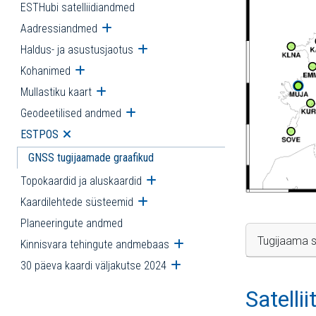
ESTHubi satelliidiandmed
Aadressiandmed
Ava alammenüü
Haldus- ja asustusjaotus
Ava alammenüü
Kohanimed
Ava alammenüü
Mullastiku kaart
Ava alammenüü
Geodeetilised andmed
Ava alammenüü
ESTPOS
Ava alammenüü
GNSS tugijaamade graafikud
Topokaardid ja aluskaardid
Ava alammenüü
Kaardilehtede süsteemid
Ava alammenüü
Planeeringute andmed
Tugijaama s
Kinnisvara tehingute andmebaas
Ava alammenüü
30 päeva kaardi väljakutse 2024
Ava alammenüü
Satelli