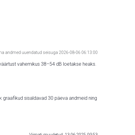
a andmed uuendatud seisuga 2026-08-06 06:13:00
hte väärtust vahemikus 38–54 dB loetakse heaks.
ik graafikud sisaldavad 30 päeva andmeid ning
Viimati muudetud: 13.06.2025 09:53