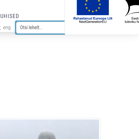
JUHISED
t
eng
Otsi