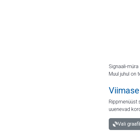
Signaali-müra 
Muul juhul on 
Viimase
Rippmenüüst s
uuenevad kord
Vali graaf