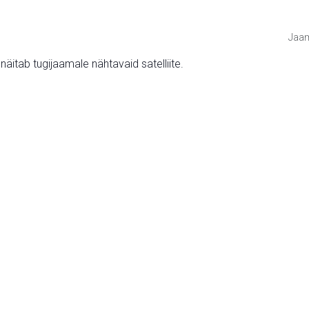
Jaam
v näitab tugijaamale nähtavaid satelliite.