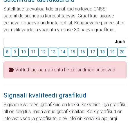
Satelliitide taevakaartide graafikud näitavad GNSS-
satelliitide suunda ja kõrgust taevas. Graafikud luuakse
eelneva ööpäeva andmete põhjal. Kuupäevade paneelist on
võimalik valida ja vaadata viimase 30 päeva graafikuid.
Juuli
8
9
10
11
12
13
14
15
16
17
18
19
20
Valitud tugijaama kohta hetkel andmed puuduvad
Signaali kvaliteedi graafikud
Signaali kvaliteedi graafikuid on kokku kaksteist. Iga graafiku
all on selgitus, mida antud graafik näitab. Kõik graafikud on
interaktiivsed ja graafikutel olev info on kohaliku aja järgi.