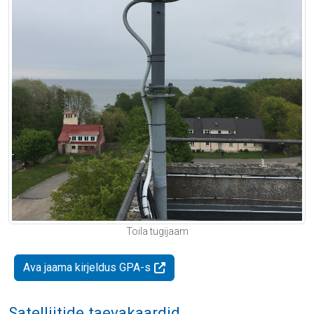
Toila tugijaam
Ava jaama kirjeldus GPA-s
Satelliitide taevakaardid