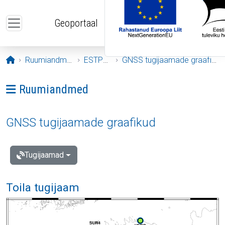
Liigu edasi põhisisu juurde
Geoportaal
Avaleht
Ruumiandmed
ESTPOS
GNSS tugijaamade graafikud
Ava menüü: Ruumiandmed
Ruumiandmed
GNSS tugijaamade graafikud
Tugijaamad
Toila tugijaam