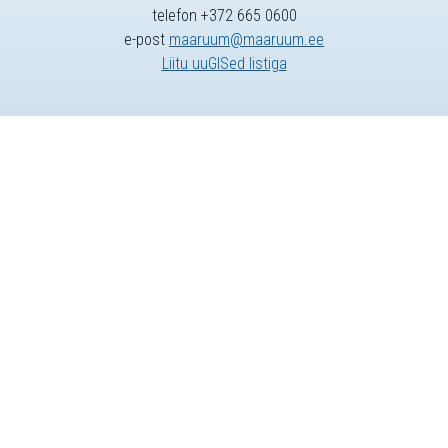
telefon +372 665 0600
e-post
maaruum@maaruum.ee
Liitu uuGISed listiga