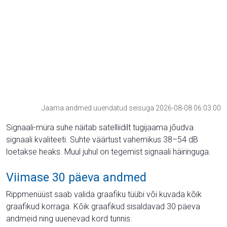
Jaama andmed uuendatud seisuga 2026-08-08 06:03:00
Signaali-müra suhe näitab satelliidilt tugijaama jõudva
signaali kvaliteeti. Suhte väärtust vahemikus 38–54 dB
loetakse heaks. Muul juhul on tegemist signaali häiringuga.
Viimase 30 päeva andmed
Rippmenüüst saab valida graafiku tüübi või kuvada kõik
graafikud korraga. Kõik graafikud sisaldavad 30 päeva
andmeid ning uuenevad kord tunnis.