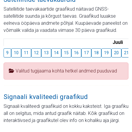
Satelliitide taevakaartide graafikud näitavad GNSS-
satelliitide suunda ja kõrgust taevas. Graafikud luuakse
eelneva ööpäeva andmete põhjal. Kuupäevade paneelist on
võimalik valida ja vaadata viimase 30 päeva graafikuid.
Juuli
9
10
11
12
13
14
15
16
17
18
19
20
21
Valitud tugijaama kohta hetkel andmed puuduvad
Signaali kvaliteedi graafikud
Signaali kvaliteedi graafikuid on kokku kaksteist. Iga graafiku
all on selgitus, mida antud graafik näitab. Kõik graafikud on
interaktiivsed ja graafikutel olev info on kohaliku aja järgi.