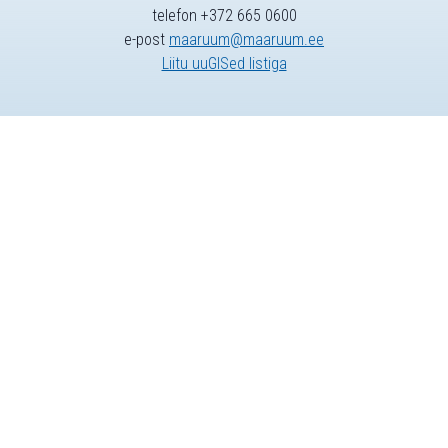
telefon +372 665 0600
e-post
maaruum@maaruum.ee
Liitu uuGISed listiga