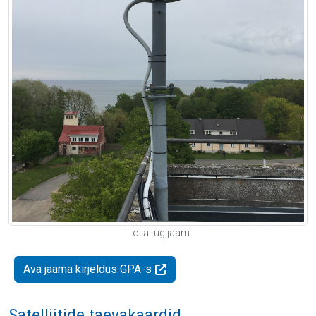
Toila tugijaam
Ava jaama kirjeldus GPA-s
Satelliitide taevakaardid