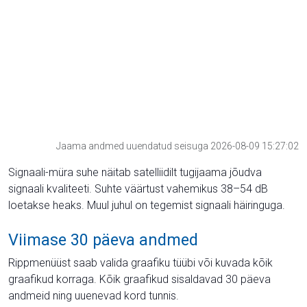
Jaama andmed uuendatud seisuga 2026-08-09 15:27:02
Signaali-müra suhe näitab satelliidilt tugijaama jõudva
signaali kvaliteeti. Suhte väärtust vahemikus 38–54 dB
loetakse heaks. Muul juhul on tegemist signaali häiringuga.
Viimase 30 päeva andmed
Rippmenüüst saab valida graafiku tüübi või kuvada kõik
graafikud korraga. Kõik graafikud sisaldavad 30 päeva
andmeid ning uuenevad kord tunnis.