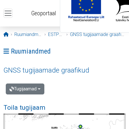
Liigu edasi põhisisu juurde
Geoportaal
Avaleht
Ruumiandmed
ESTPOS
GNSS tugijaamade graafikud
Ava menüü: Ruumiandmed
Ruumiandmed
GNSS tugijaamade graafikud
Tugijaamad
Toila tugijaam