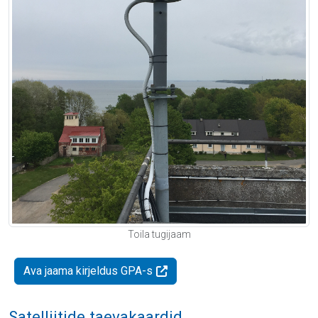
Toila tugijaam
Ava jaama kirjeldus GPA-s
Satelliitide taevakaardid