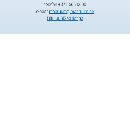
telefon +372 665 0600
e-post
maaruum@maaruum.ee
Liitu uuGISed listiga