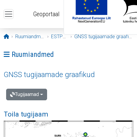
Liigu edasi põhisisu juurde
Geoportaal
Avaleht
Ruumiandmed
ESTPOS
GNSS tugijaamade graafikud
Ava menüü: Ruumiandmed
Ruumiandmed
GNSS tugijaamade graafikud
Tugijaamad
Toila tugijaam