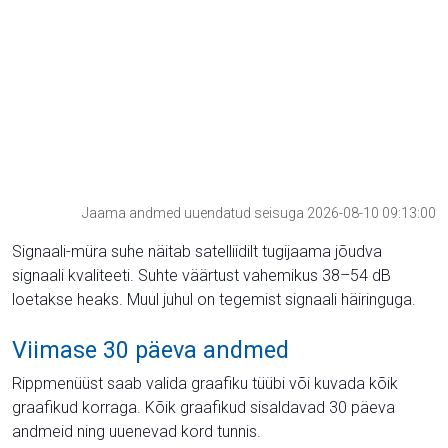
Jaama andmed uuendatud seisuga 2026-08-10 09:13:00
Signaali-müra suhe näitab satelliidilt tugijaama jõudva
signaali kvaliteeti. Suhte väärtust vahemikus 38–54 dB
loetakse heaks. Muul juhul on tegemist signaali häiringuga.
Viimase 30 päeva andmed
Rippmenüüst saab valida graafiku tüübi või kuvada kõik
graafikud korraga. Kõik graafikud sisaldavad 30 päeva
andmeid ning uuenevad kord tunnis.