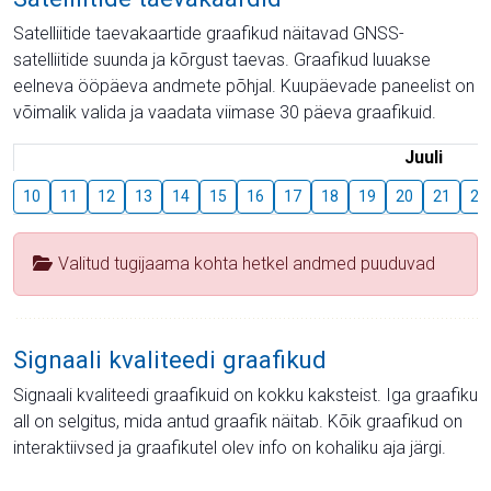
Satelliitide taevakaartide graafikud näitavad GNSS-
satelliitide suunda ja kõrgust taevas. Graafikud luuakse
eelneva ööpäeva andmete põhjal. Kuupäevade paneelist on
võimalik valida ja vaadata viimase 30 päeva graafikuid.
Juuli
10
11
12
13
14
15
16
17
18
19
20
21
22
Valitud tugijaama kohta hetkel andmed puuduvad
Signaali kvaliteedi graafikud
Signaali kvaliteedi graafikuid on kokku kaksteist. Iga graafiku
all on selgitus, mida antud graafik näitab. Kõik graafikud on
interaktiivsed ja graafikutel olev info on kohaliku aja järgi.