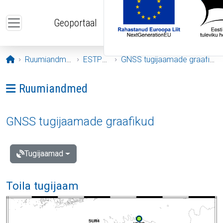
Liigu edasi põhisisu juurde
Geoportaal
Avaleht
Ruumiandmed
ESTPOS
GNSS tugijaamade graafikud
Ava menüü: Ruumiandmed
Ruumiandmed
GNSS tugijaamade graafikud
Tugijaamad
Toila tugijaam