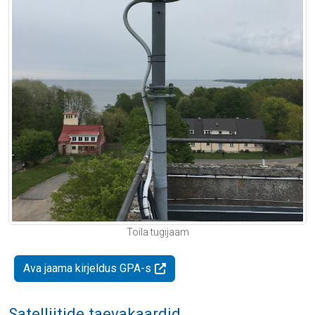
Toila tugijaam
Ava jaama kirjeldus GPA-s
Satelliitide taevakaardid