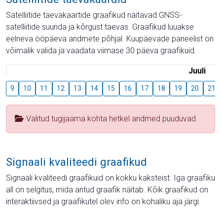
Satelliitide taevakaartide graafikud näitavad GNSS-
satelliitide suunda ja kõrgust taevas. Graafikud luuakse
eelneva ööpäeva andmete põhjal. Kuupäevade paneelist on
võimalik valida ja vaadata viimase 30 päeva graafikuid.
Juuli
9
10
11
12
13
14
15
16
17
18
19
20
21
Valitud tugijaama kohta hetkel andmed puuduvad
Signaali kvaliteedi graafikud
Signaali kvaliteedi graafikuid on kokku kaksteist. Iga graafiku
all on selgitus, mida antud graafik näitab. Kõik graafikud on
interaktiivsed ja graafikutel olev info on kohaliku aja järgi.