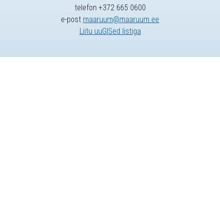
telefon +372 665 0600
e-post
maaruum@maaruum.ee
Liitu uuGISed listiga