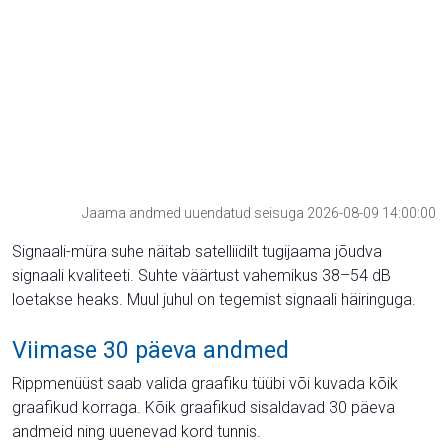
Jaama andmed uuendatud seisuga 2026-08-09 14:00:00
Signaali-müra suhe näitab satelliidilt tugijaama jõudva
signaali kvaliteeti. Suhte väärtust vahemikus 38–54 dB
loetakse heaks. Muul juhul on tegemist signaali häiringuga.
Viimase 30 päeva andmed
Rippmenüüst saab valida graafiku tüübi või kuvada kõik
graafikud korraga. Kõik graafikud sisaldavad 30 päeva
andmeid ning uuenevad kord tunnis.