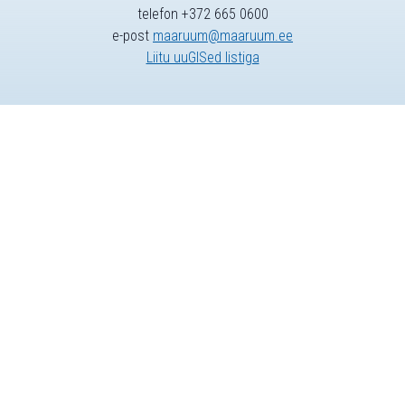
telefon +372 665 0600
e-post
maaruum@maaruum.ee
Liitu uuGISed listiga