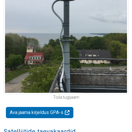
Toila tugijaam
Ava jaama kirjeldus GPA-s
Satelliitide taevakaardid