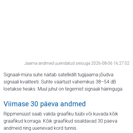
Jaama andmed uuendatud seisuga 2026-08-06 16:27:02
Signaali-müra suhe näitab satelliidilt tugijaama jõudva
signaali kvaliteeti. Suhte väärtust vahemikus 38–54 dB
loetakse heaks. Muul juhul on tegemist signaali häiringuga.
Viimase 30 päeva andmed
Rippmenüüst saab valida graafiku tüübi või kuvada kõik
graafikud korraga. Kõik graafikud sisaldavad 30 päeva
andmeid ning uuenevad kord tunnis.