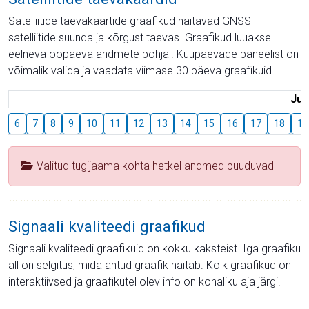
Satelliitide taevakaartide graafikud näitavad GNSS-
satelliitide suunda ja kõrgust taevas. Graafikud luuakse
eelneva ööpäeva andmete põhjal. Kuupäevade paneelist on
võimalik valida ja vaadata viimase 30 päeva graafikuid.
Juu
6
7
8
9
10
11
12
13
14
15
16
17
18
19
Valitud tugijaama kohta hetkel andmed puuduvad
Signaali kvaliteedi graafikud
Signaali kvaliteedi graafikuid on kokku kaksteist. Iga graafiku
all on selgitus, mida antud graafik näitab. Kõik graafikud on
interaktiivsed ja graafikutel olev info on kohaliku aja järgi.