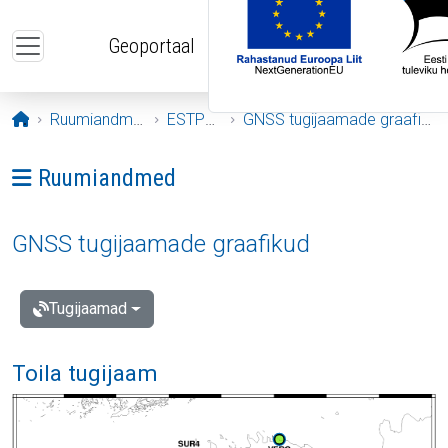
Liigu edasi põhisisu juurde
Geoportaal
Avaleht
Ruumiandmed
ESTPOS
GNSS tugijaamade graafikud
Ava menüü: Ruumiandmed
Ruumiandmed
GNSS tugijaamade graafikud
Tugijaamad
Toila tugijaam