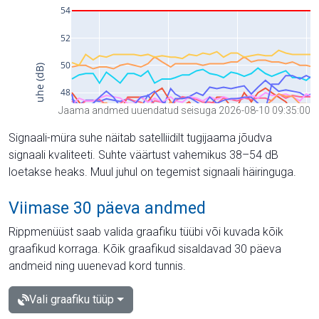
Jaama andmed uuendatud seisuga 2026-08-10 09:35:00
Signaali-müra suhe näitab satelliidilt tugijaama jõudva
signaali kvaliteeti. Suhte väärtust vahemikus 38–54 dB
loetakse heaks. Muul juhul on tegemist signaali häiringuga.
Viimase 30 päeva andmed
Rippmenüüst saab valida graafiku tüübi või kuvada kõik
graafikud korraga. Kõik graafikud sisaldavad 30 päeva
andmeid ning uuenevad kord tunnis.
Vali graafiku tüüp