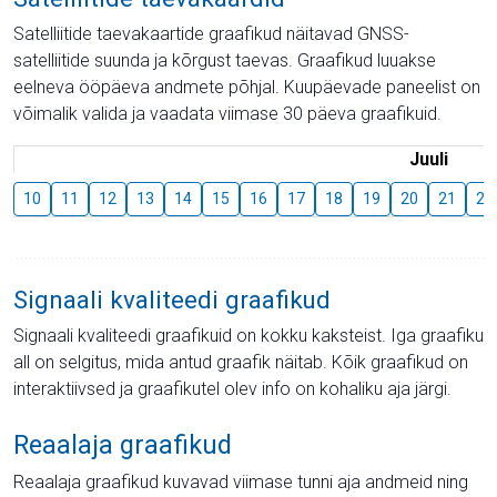
Satelliitide taevakaartide graafikud näitavad GNSS-
satelliitide suunda ja kõrgust taevas. Graafikud luuakse
eelneva ööpäeva andmete põhjal. Kuupäevade paneelist on
võimalik valida ja vaadata viimase 30 päeva graafikuid.
Juuli
10
11
12
13
14
15
16
17
18
19
20
21
22
Signaali kvaliteedi graafikud
Signaali kvaliteedi graafikuid on kokku kaksteist. Iga graafiku
all on selgitus, mida antud graafik näitab. Kõik graafikud on
interaktiivsed ja graafikutel olev info on kohaliku aja järgi.
Reaalaja graafikud
Reaalaja graafikud kuvavad viimase tunni aja andmeid ning