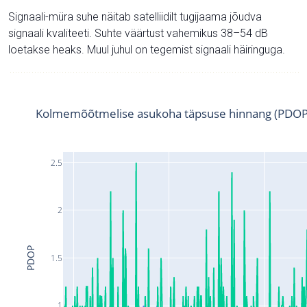
Signaali-müra suhe näitab satelliidilt tugijaama jõudva
signaali kvaliteeti. Suhte väärtust vahemikus 38–54 dB
loetakse heaks. Muul juhul on tegemist signaali häiringuga.
Kolmemõõtmelise asukoha täpsuse hinnang (PDOP
2.5
2
PDOP
1.5
1