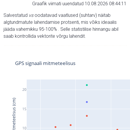
Graafik viimati uuendatud 10.08.2026 08:44:11
Salvestatud
vs
oodatavad vaatlused (suhtarv) näitab
algtundmatute lahendamise protsenti, mis võiks ideaalis
jääda vahemikku 95-100% . Selle statistilise hinnangu abil
saab kontrollida vektorite võrgu lahendit.
GPS signaali mitmeteelisus
20
Signaali mitmeteelisus (cm)
15
10