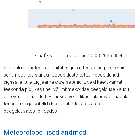
2026
Graafik viimati uuendatud 10.08.2026 08:44:11
Signaali mitmeteelisus näitab signaali teekonna pikenemist
sentimeetrites signaali peegelduste tõttu. Peegeldunud
signaal ei tule tugijaama otse satelliidilt, vaid keerukamat
teekonda pidi, kas ühe- või mitmekordse peegelduse kaudu
erinevatelt pindadelt. Põhilised veaallikad tulenevad madala
tõusunurgaga satelliitidest ja lähedal asuvatest
peegelduvatest pindadest.
Meteoroloogilised andmed