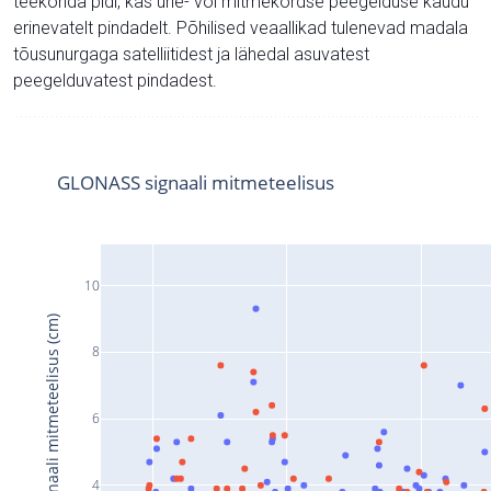
teekonda pidi, kas ühe- või mitmekordse peegelduse kaudu
erinevatelt pindadelt. Põhilised veaallikad tulenevad madala
tõusunurgaga satelliitidest ja lähedal asuvatest
peegelduvatest pindadest.
GLONASS signaali mitmeteelisus
10
Signaali mitmeteelisus (cm)
8
6
4