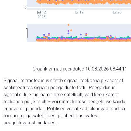
0
Jul 12
Jul 19
Jul 26
2026
Graafik viimati uuendatud 10.08.2026 08:44:11
Signaali mitmeteelisus näitab signaali teekonna pikenemist
sentimeetrites signaali peegelduste tõttu. Peegeldunud
signaal ei tule tugijaama otse satelliidilt, vaid keerukamat
teekonda pidi, kas ühe- või mitmekordse peegelduse kaudu
erinevatelt pindadelt. Põhilised veaallikad tulenevad madala
tõusunurgaga satelliitidest ja lähedal asuvatest
peegelduvatest pindadest.