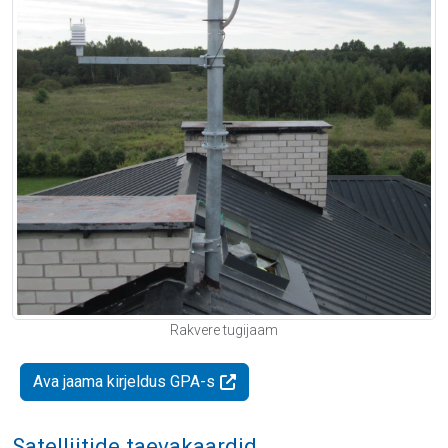
Rakvere tugijaam
Ava jaama kirjeldus GPA-s
Satelliitide taevakaardid