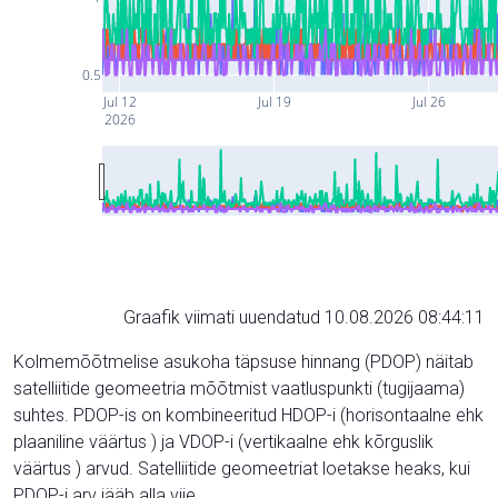
0.5
Jul 12
Jul 19
Jul 26
2026
Graafik viimati uuendatud 10.08.2026 08:44:11
Kolmemõõtmelise asukoha täpsuse hinnang (PDOP) näitab
satelliitide geomeetria mõõtmist vaatluspunkti (tugijaama)
suhtes. PDOP-is on kombineeritud HDOP-i (horisontaalne ehk
plaaniline väärtus ) ja VDOP-i (vertikaalne ehk kõrguslik
väärtus ) arvud. Satelliitide geomeetriat loetakse heaks, kui
PDOP-i arv jääb alla viie.