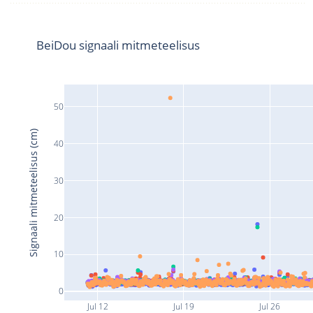
BeiDou signaali mitmeteelisus
50
Signaali mitmeteelisus (cm)
40
30
20
10
0
Jul 12
Jul 19
Jul 26