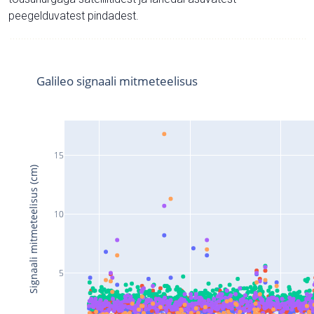
peegelduvatest pindadest.
Galileo signaali mitmeteelisus
15
Signaali mitmeteelisus (cm)
10
5