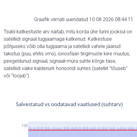
Graafik viimati uuendatud 10.08.2026 08:44:11
Tsükli katkestuste arv näitab, mitu korda ühe tunni jooksul on
satelliidi signaal tugijaamaga katkenud. Katkestuse
põhjuseks võib olla tugijaama ja satelliidi vahele jäänud
takistus (puu, ehitis vms), ionosfääri tingimuste kiire muutus,
peegeldunud signaal, signaali-müra suhte kõrge tase,
satelliidi väike kaldenurk horisondi suhtes (satelliit "tõuseb"
või "loojub").
Salvestatud vs oodatavad vaatlused (suhtarv)
100