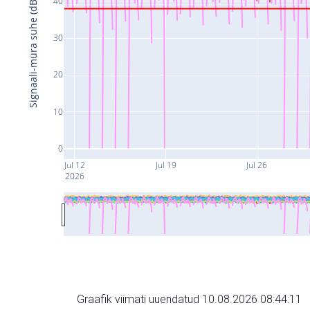
40
Signaali-müra suhe (dB)
30
20
10
0
Jul 12
Jul 19
Jul 26
2026
Graafik viimati uuendatud 10.08.2026 08:44:11