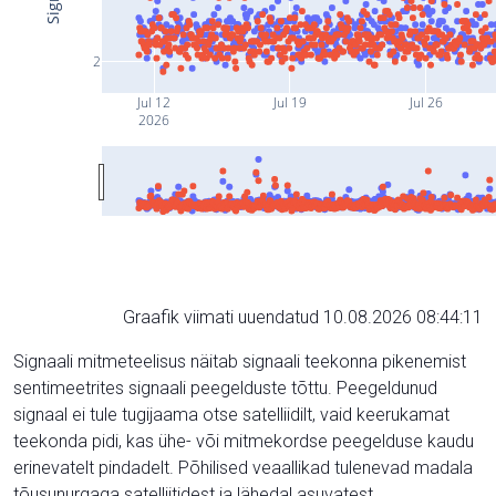
2
Jul 12
Jul 19
Jul 26
2026
Graafik viimati uuendatud 10.08.2026 08:44:11
Signaali mitmeteelisus näitab signaali teekonna pikenemist
sentimeetrites signaali peegelduste tõttu. Peegeldunud
signaal ei tule tugijaama otse satelliidilt, vaid keerukamat
teekonda pidi, kas ühe- või mitmekordse peegelduse kaudu
erinevatelt pindadelt. Põhilised veaallikad tulenevad madala
tõusunurgaga satelliitidest ja lähedal asuvatest