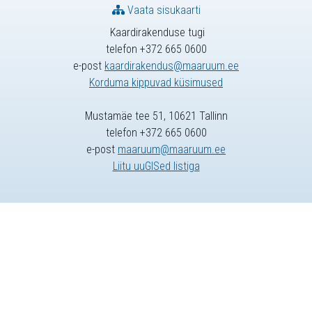
Vaata sisukaarti
Kaardirakenduse tugi
telefon +372 665 0600
e-post
kaardirakendus@maaruum.ee
Korduma kippuvad küsimused
Mustamäe tee 51, 10621 Tallinn
telefon +372 665 0600
e-post
maaruum@maaruum.ee
Liitu uuGISed listiga