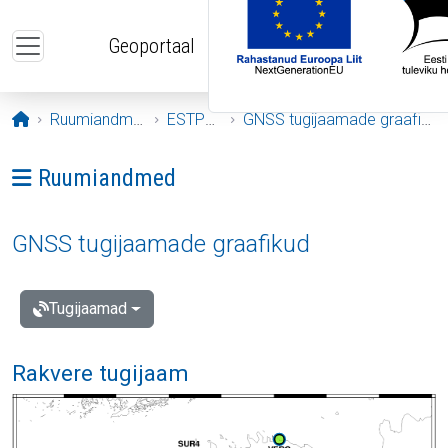
Liigu edasi põhisisu juurde
Geoportaal
Avaleht
Ruumiandmed
ESTPOS
GNSS tugijaamade graafikud
Ava menüü: Ruumiandmed
Ruumiandmed
GNSS tugijaamade graafikud
Tugijaamad
Rakvere tugijaam