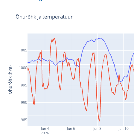
Õhurõhk ja temperatuur
1005
1000
Õhurõhk (hPa)
995
990
985
Jun 4
Jun 6
Jun 8
Jun 10
2026