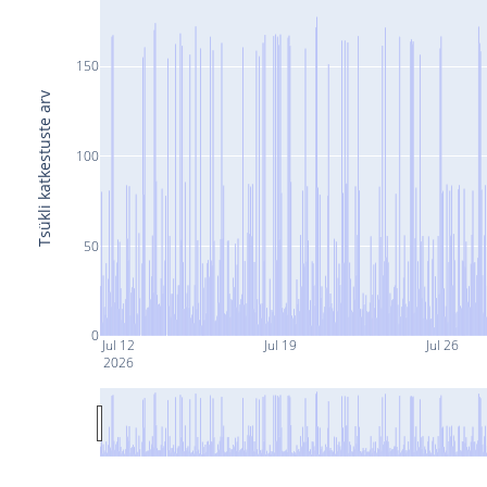
150
Tsükli katkestuste arv
100
50
0
Jul 12
Jul 19
Jul 26
2026