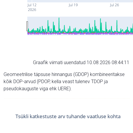
Jul 12
Jul 19
Jul 26
2026
Graafik viimati uuendatud 10.08.2026 08:44:11
Geomeetrilise täpsuse hinnangus (GDOP) kombineeritakse
kõik DOP-arvud (PDOP, kella veast tulenev TDOP ja
pseudokauguste viga ehk UERE).
Tsükli katkestuste arv tuhande vaatluse kohta