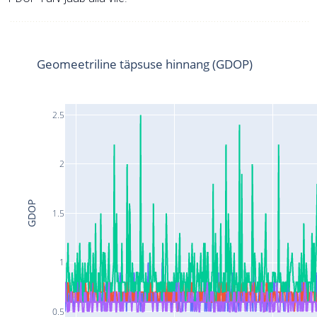
Geomeetriline täpsuse hinnang (GDOP)
2.5
2
GDOP
1.5
1
0.5