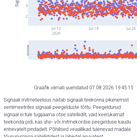
3
2
Jul 12
Jul 19
Jul 26
2026
Graafik viimati uuendatud 07.08.2026 19:45:15
Signaali mitmeteelisus näitab signaali teekonna pikenemist
sentimeetrites signaali peegelduste tõttu. Peegeldunud
signaal ei tule tugijaama otse satelliidilt, vaid keerukamat
teekonda pidi, kas ühe- või mitmekordse peegelduse kaudu
erinevatelt pindadelt. Põhilised veaallikad tulenevad madala
tõusunurgaga satelliitidest ja lähedal asuvatest