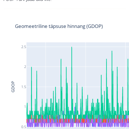
Geomeetriline täpsuse hinnang (GDOP)
2.5
2
GDOP
1.5
1
0.5