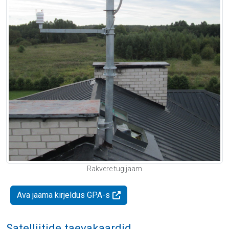
Rakvere tugijaam
Ava jaama kirjeldus GPA-s
Satelliitide taevakaardid