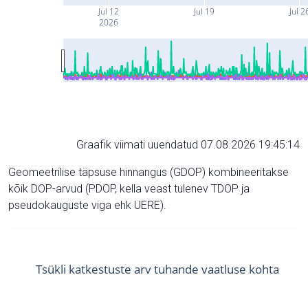
Jul 12
Jul 19
Jul 2
2026
Graafik viimati uuendatud 07.08.2026 19:45:14
Geomeetrilise täpsuse hinnangus (GDOP) kombineeritakse
kõik DOP-arvud (PDOP, kella veast tulenev TDOP ja
pseudokauguste viga ehk UERE).
Tsükli katkestuste arv tuhande vaatluse kohta