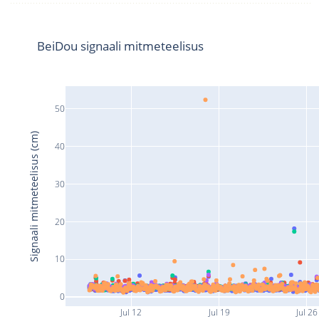
BeiDou signaali mitmeteelisus
50
Signaali mitmeteelisus (cm)
40
30
20
10
0
Jul 12
Jul 19
Jul 26