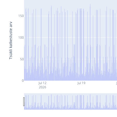
150
Tsükli katkestuste arv
100
50
0
Jul 12
Jul 19
2026