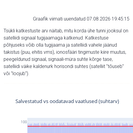
Graafik viimati uuendatud 07.08.2026 19:45:15
Tsükli katkestuste arv näitab, mitu korda ühe tunni jooksul on
satelliidi signaal tugijaamaga katkenud. Katkestuse
põhjuseks võib olla tugijaama ja satelliidi vahele jäänud
takistus (puu, ehitis vms), ionosfääri tingimuste kiire muutus,
peegeldunud signaal, signaali-müra suhte kõrge tase,
satelliidi väike kaldenurk horisondi suhtes (satelliit "tõuseb"
või "loojub").
Salvestatud vs oodatavad vaatlused (suhtarv)
100