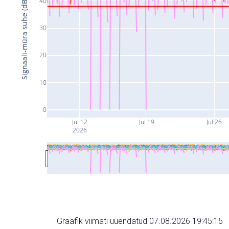
40
Signaali-müra suhe (dB)
30
20
10
0
Jul 12
Jul 19
Jul 26
2026
Graafik viimati uuendatud 07.08.2026 19:45:15