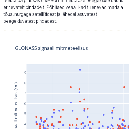
teekonda pidi, kas ühe- või mitmekordse peegelduse kaudu
erinevatelt pindadelt. Põhilised veaallikad tulenevad madala
tõusunurgaga satelliitidest ja lähedal asuvatest
peegelduvatest pindadest.
GLONASS signaali mitmeteelisus
9
8
Signaali mitmeteelisus (cm)
7
6
5
4