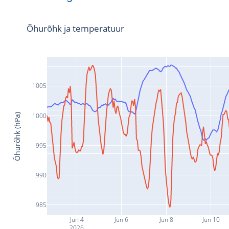
Õhurõhk ja temperatuur
1005
1000
Õhurõhk (hPa)
995
990
985
Jun 4
Jun 6
Jun 8
Jun 10
2026