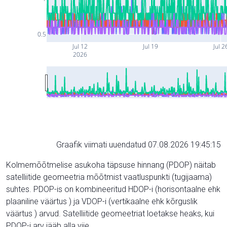
0.5
Jul 12
Jul 19
Jul 2
2026
Graafik viimati uuendatud 07.08.2026 19:45:15
Kolmemõõtmelise asukoha täpsuse hinnang (PDOP) näitab
satelliitide geomeetria mõõtmist vaatluspunkti (tugijaama)
suhtes. PDOP-is on kombineeritud HDOP-i (horisontaalne ehk
plaaniline väärtus ) ja VDOP-i (vertikaalne ehk kõrguslik
väärtus ) arvud. Satelliitide geomeetriat loetakse heaks, kui
PDOP-i arv jääb alla viie.