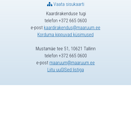
Vaata sisukaarti
Kaardirakenduse tugi
telefon +372 665 0600
e-post
kaardirakendus@maaruum.ee
Korduma kippuvad küsimused
Mustamäe tee 51, 10621 Tallinn
telefon +372 665 0600
e-post
maaruum@maaruum.ee
Liitu uuGISed listiga