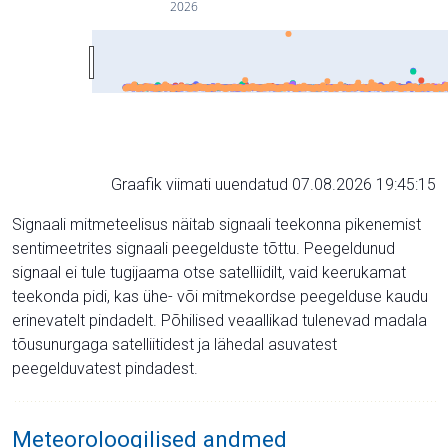
2026
Graafik viimati uuendatud 07.08.2026 19:45:15
Signaali mitmeteelisus näitab signaali teekonna pikenemist
sentimeetrites signaali peegelduste tõttu. Peegeldunud
signaal ei tule tugijaama otse satelliidilt, vaid keerukamat
teekonda pidi, kas ühe- või mitmekordse peegelduse kaudu
erinevatelt pindadelt. Põhilised veaallikad tulenevad madala
tõusunurgaga satelliitidest ja lähedal asuvatest
peegelduvatest pindadest.
Meteoroloogilised andmed