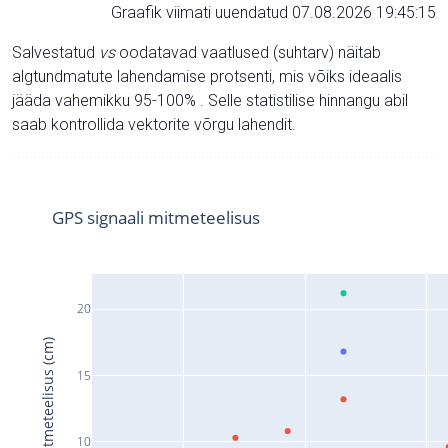
Graafik viimati uuendatud 07.08.2026 19:45:15
Salvestatud
vs
oodatavad vaatlused (suhtarv) näitab
algtundmatute lahendamise protsenti, mis võiks ideaalis
jääda vahemikku 95-100% . Selle statistilise hinnangu abil
saab kontrollida vektorite võrgu lahendit.
GPS signaali mitmeteelisus
20
Signaali mitmeteelisus (cm)
15
10