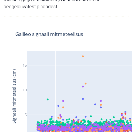
peegelduvatest pindadest.
Galileo signaali mitmeteelisus
15
Signaali mitmeteelisus (cm)
10
5