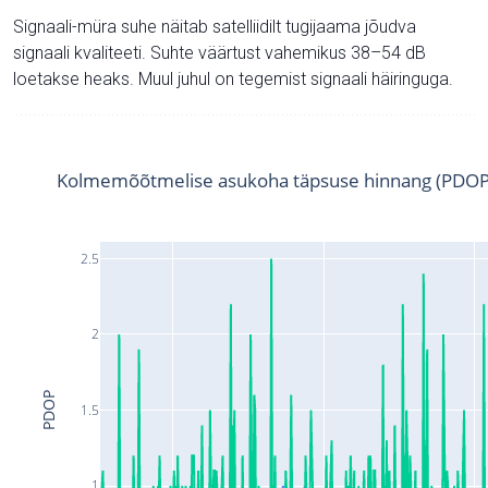
Signaali-müra suhe näitab satelliidilt tugijaama jõudva
signaali kvaliteeti. Suhte väärtust vahemikus 38–54 dB
loetakse heaks. Muul juhul on tegemist signaali häiringuga.
Kolmemõõtmelise asukoha täpsuse hinnang (PDOP
2.5
2
PDOP
1.5
1