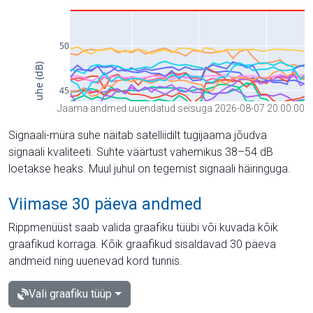
Jaama andmed uuendatud seisuga 2026-08-07 20:00:00
Signaali-müra suhe näitab satelliidilt tugijaama jõudva
signaali kvaliteeti. Suhte väärtust vahemikus 38–54 dB
loetakse heaks. Muul juhul on tegemist signaali häiringuga.
Viimase 30 päeva andmed
Rippmenüüst saab valida graafiku tüübi või kuvada kõik
graafikud korraga. Kõik graafikud sisaldavad 30 päeva
andmeid ning uuenevad kord tunnis.
Vali graafiku tüüp