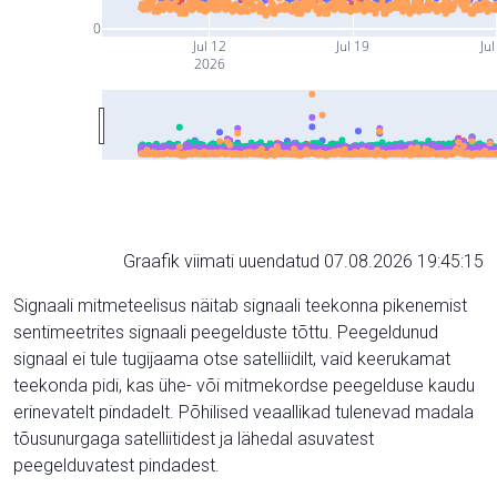
0
Jul 12
Jul 19
Jul
2026
Graafik viimati uuendatud 07.08.2026 19:45:15
Signaali mitmeteelisus näitab signaali teekonna pikenemist
sentimeetrites signaali peegelduste tõttu. Peegeldunud
signaal ei tule tugijaama otse satelliidilt, vaid keerukamat
teekonda pidi, kas ühe- või mitmekordse peegelduse kaudu
erinevatelt pindadelt. Põhilised veaallikad tulenevad madala
tõusunurgaga satelliitidest ja lähedal asuvatest
peegelduvatest pindadest.