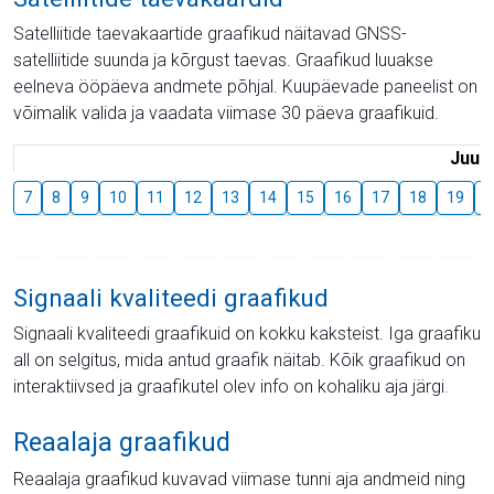
Satelliitide taevakaartide graafikud näitavad GNSS-
satelliitide suunda ja kõrgust taevas. Graafikud luuakse
eelneva ööpäeva andmete põhjal. Kuupäevade paneelist on
võimalik valida ja vaadata viimase 30 päeva graafikuid.
Juuli
7
8
9
10
11
12
13
14
15
16
17
18
19
2
Signaali kvaliteedi graafikud
Signaali kvaliteedi graafikuid on kokku kaksteist. Iga graafiku
all on selgitus, mida antud graafik näitab. Kõik graafikud on
interaktiivsed ja graafikutel olev info on kohaliku aja järgi.
Reaalaja graafikud
Reaalaja graafikud kuvavad viimase tunni aja andmeid ning