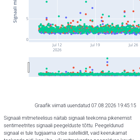
5
0
Jul 12
Jul 19
Jul 26
2026
Graafik viimati uuendatud 07.08.2026 19:45:15
Signaali mitmeteelisus näitab signaali teekonna pikenemist
sentimeetrites signaali peegelduste tõttu. Peegeldunud
signaal ei tule tugijaama otse satelliidilt, vaid keerukamat