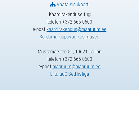
Vaata sisukaarti
Kaardirakenduse tugi
telefon +372 665 0600
e-post
kaardirakendus@maaruum.ee
Korduma kippuvad küsimused
Mustamäe tee 51, 10621 Tallinn
telefon +372 665 0600
e-post
maaruum@maaruum.ee
Liitu uuGISed listiga