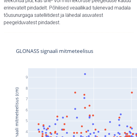
teekonda pidi, kas ühe- või mitmekordse peegelduse kaudu
erinevatelt pindadelt. Põhilised veaallikad tulenevad madala
tõusunurgaga satelliitidest ja lähedal asuvatest
peegelduvatest pindadest.
GLONASS signaali mitmeteelisus
9
8
Signaali mitmeteelisus (cm)
7
6
5
4