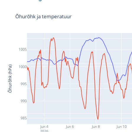
Õhurõhk ja temperatuur
1005
1000
Õhurõhk (hPa)
995
990
985
Jun 4
Jun 6
Jun 8
Jun 10
2026