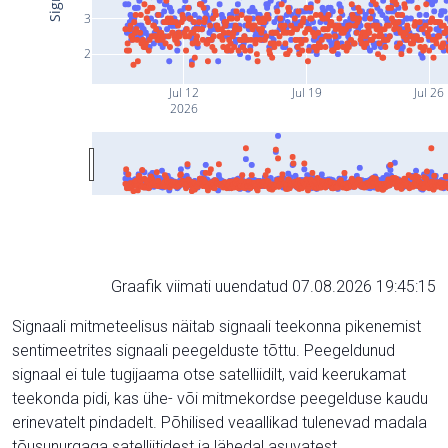
3
2
Jul 12
Jul 19
Jul 26
2026
Graafik viimati uuendatud 07.08.2026 19:45:15
Signaali mitmeteelisus näitab signaali teekonna pikenemist
sentimeetrites signaali peegelduste tõttu. Peegeldunud
signaal ei tule tugijaama otse satelliidilt, vaid keerukamat
teekonda pidi, kas ühe- või mitmekordse peegelduse kaudu
erinevatelt pindadelt. Põhilised veaallikad tulenevad madala
tõusunurgaga satelliitidest ja lähedal asuvatest