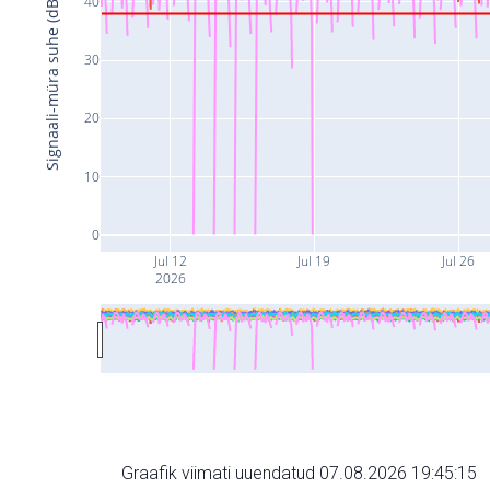
40
Signaali-müra suhe (dB)
30
20
10
0
Jul 12
Jul 19
Jul 26
2026
Graafik viimati uuendatud 07.08.2026 19:45:15