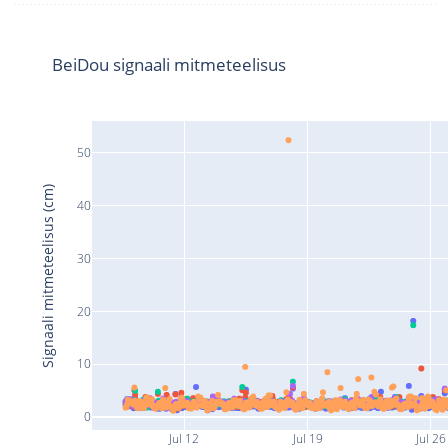
BeiDou signaali mitmeteelisus
50
Signaali mitmeteelisus (cm)
40
30
20
10
0
Jul 12
Jul 19
Jul 26