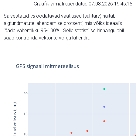
Graafik viimati uuendatud 07.08.2026 19:45:15
Salvestatud
vs
oodatavad vaatlused (suhtarv) näitab
algtundmatute lahendamise protsenti, mis võiks ideaalis
jääda vahemikku 95-100% . Selle statistilise hinnangu abil
saab kontrollida vektorite võrgu lahendit.
GPS signaali mitmeteelisus
20
Signaali mitmeteelisus (cm)
15
10