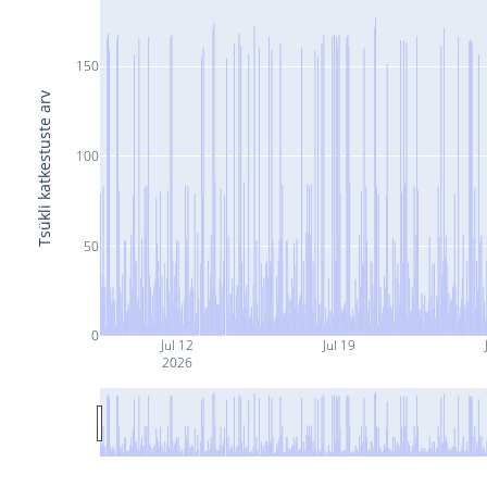
150
Tsükli katkestuste arv
100
50
0
Jul 12
Jul 19
2026