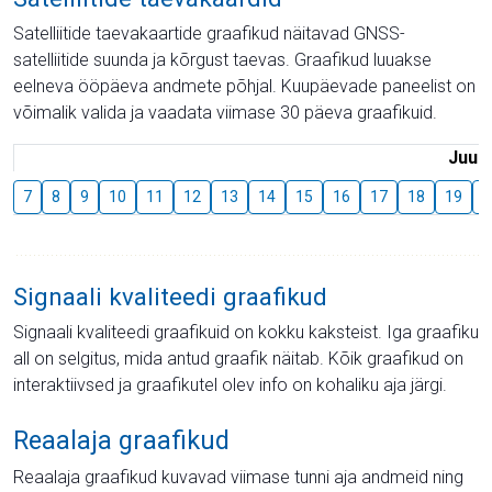
Satelliitide taevakaartide graafikud näitavad GNSS-
satelliitide suunda ja kõrgust taevas. Graafikud luuakse
eelneva ööpäeva andmete põhjal. Kuupäevade paneelist on
võimalik valida ja vaadata viimase 30 päeva graafikuid.
Juuli
7
8
9
10
11
12
13
14
15
16
17
18
19
2
Signaali kvaliteedi graafikud
Signaali kvaliteedi graafikuid on kokku kaksteist. Iga graafiku
all on selgitus, mida antud graafik näitab. Kõik graafikud on
interaktiivsed ja graafikutel olev info on kohaliku aja järgi.
Reaalaja graafikud
Reaalaja graafikud kuvavad viimase tunni aja andmeid ning