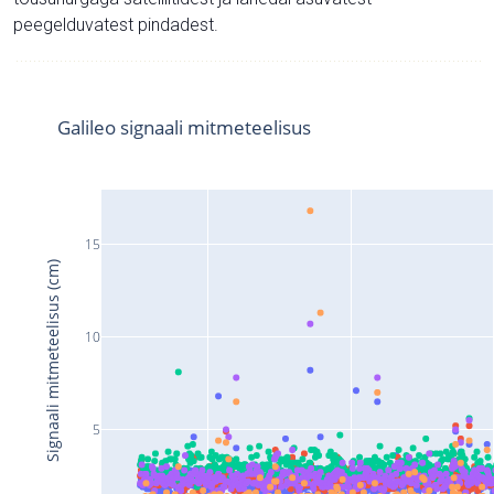
peegelduvatest pindadest.
Galileo signaali mitmeteelisus
15
Signaali mitmeteelisus (cm)
10
5