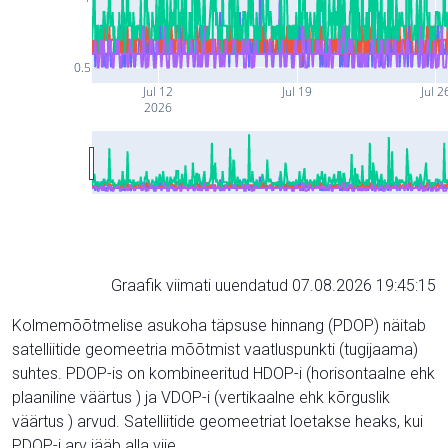
0.5
Jul 12
Jul 19
Jul 2
2026
Graafik viimati uuendatud 07.08.2026 19:45:15
Kolmemõõtmelise asukoha täpsuse hinnang (PDOP) näitab
satelliitide geomeetria mõõtmist vaatluspunkti (tugijaama)
suhtes. PDOP-is on kombineeritud HDOP-i (horisontaalne ehk
plaaniline väärtus ) ja VDOP-i (vertikaalne ehk kõrguslik
väärtus ) arvud. Satelliitide geomeetriat loetakse heaks, kui
PDOP-i arv jääb alla viie.