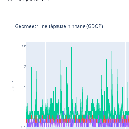
Geomeetriline täpsuse hinnang (GDOP)
2.5
2
GDOP
1.5
1
0.5