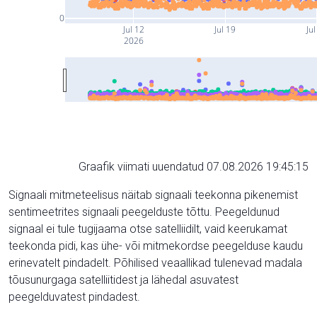
0
Jul 12
Jul 19
Jul
2026
Graafik viimati uuendatud 07.08.2026 19:45:15
Signaali mitmeteelisus näitab signaali teekonna pikenemist
sentimeetrites signaali peegelduste tõttu. Peegeldunud
signaal ei tule tugijaama otse satelliidilt, vaid keerukamat
teekonda pidi, kas ühe- või mitmekordse peegelduse kaudu
erinevatelt pindadelt. Põhilised veaallikad tulenevad madala
tõusunurgaga satelliitidest ja lähedal asuvatest
peegelduvatest pindadest.