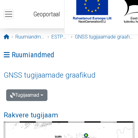
Liigu edasi põhisisu juurde
Geoportaal
Avaleht
Ruumiandmed
ESTPOS
GNSS tugijaamade graafikud
Ava menüü: Ruumiandmed
Ruumiandmed
GNSS tugijaamade graafikud
Tugijaamad
Rakvere tugijaam