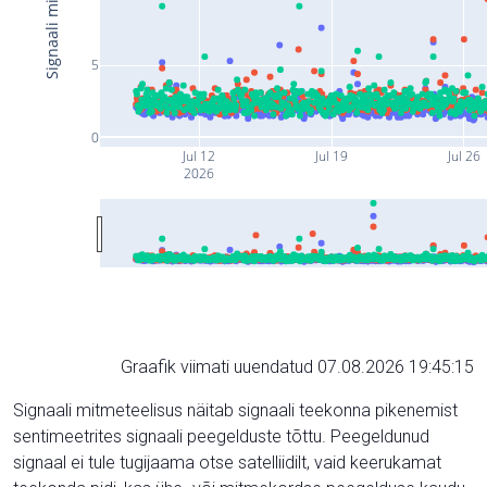
5
0
Jul 12
Jul 19
Jul 26
2026
Graafik viimati uuendatud 07.08.2026 19:45:15
Signaali mitmeteelisus näitab signaali teekonna pikenemist
sentimeetrites signaali peegelduste tõttu. Peegeldunud
signaal ei tule tugijaama otse satelliidilt, vaid keerukamat