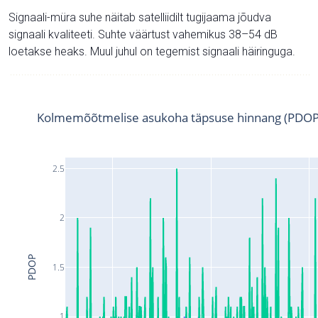
Signaali-müra suhe näitab satelliidilt tugijaama jõudva
signaali kvaliteeti. Suhte väärtust vahemikus 38–54 dB
loetakse heaks. Muul juhul on tegemist signaali häiringuga.
Kolmemõõtmelise asukoha täpsuse hinnang (PDOP
2.5
2
PDOP
1.5
1