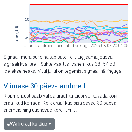
Jaama andmed uuendatud seisuga 2026-08-07 20:04:05
Signaali-müra suhe näitab satelliidilt tugijaama jõudva
signaali kvaliteeti. Suhte väärtust vahemikus 38–54 dB
loetakse heaks. Muul juhul on tegemist signaali häiringuga.
Viimase 30 päeva andmed
Rippmenüüst saab valida graafiku tüübi või kuvada kõik
graafikud korraga. Kõik graafikud sisaldavad 30 päeva
andmeid ning uuenevad kord tunnis.
Vali graafiku tüüp