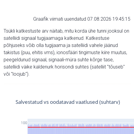
Graafik viimati uuendatud 07.08.2026 19:45:15
Tsükli katkestuste arv näitab, mitu korda ühe tunni jooksul on
satelliidi signaal tugijaamaga katkenud. Katkestuse
põhjuseks võib olla tugijaama ja satelliidi vahele jäänud
takistus (puu, ehitis vms), ionosfääri tingimuste kiire muutus,
peegeldunud signaal, signaali-müra suhte kõrge tase,
satelliidi väike kaldenurk horisondi suhtes (satelliit "tõuseb"
või "loojub").
Salvestatud vs oodatavad vaatlused (suhtarv)
100