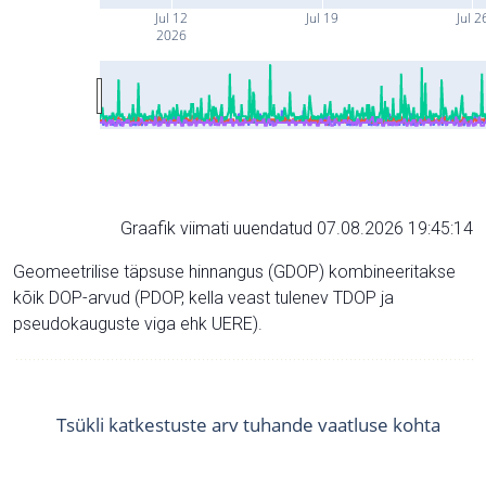
Jul 12
Jul 19
Jul 2
2026
Graafik viimati uuendatud 07.08.2026 19:45:14
Geomeetrilise täpsuse hinnangus (GDOP) kombineeritakse
kõik DOP-arvud (PDOP, kella veast tulenev TDOP ja
pseudokauguste viga ehk UERE).
Tsükli katkestuste arv tuhande vaatluse kohta