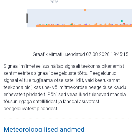
2026
Graafik viimati uuendatud 07.08.2026 19:45:15
Signaali mitmeteelisus näitab signaali teekonna pikenemist
sentimeetrites signaali peegelduste tõttu. Peegeldunud
signaal ei tule tugijaama otse satelliidilt, vaid keerukamat
teekonda pidi, kas ühe- või mitmekordse peegelduse kaudu
erinevatelt pindadelt. Põhilised veaallikad tulenevad madala
tõusunurgaga satelliitidest ja lähedal asuvatest
peegelduvatest pindadest.
Meteoroloogilised andmed