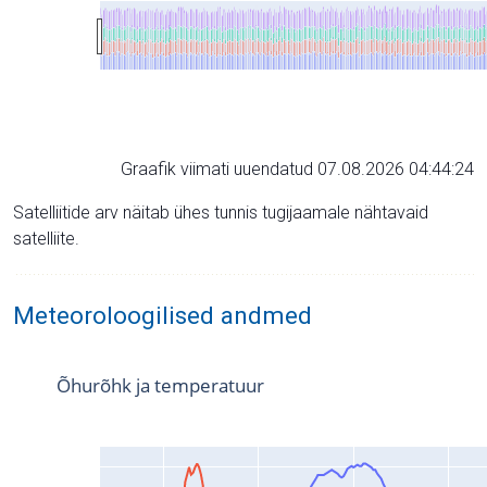
Graafik viimati uuendatud 07.08.2026 04:44:24
Satelliitide arv näitab ühes tunnis tugijaamale nähtavaid
satelliite.
Meteoroloogilised andmed
Õhurõhk ja temperatuur