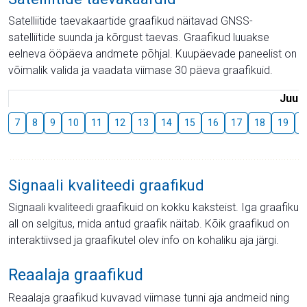
Satelliitide taevakaartide graafikud näitavad GNSS-
satelliitide suunda ja kõrgust taevas. Graafikud luuakse
eelneva ööpäeva andmete põhjal. Kuupäevade paneelist on
võimalik valida ja vaadata viimase 30 päeva graafikuid.
Juuli
7
8
9
10
11
12
13
14
15
16
17
18
19
2
Signaali kvaliteedi graafikud
Signaali kvaliteedi graafikuid on kokku kaksteist. Iga graafiku
all on selgitus, mida antud graafik näitab. Kõik graafikud on
interaktiivsed ja graafikutel olev info on kohaliku aja järgi.
Reaalaja graafikud
Reaalaja graafikud kuvavad viimase tunni aja andmeid ning