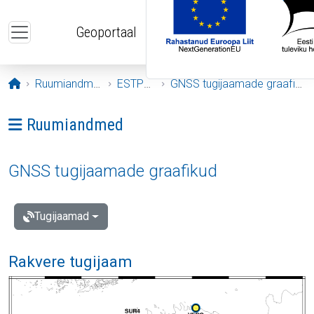
Liigu edasi põhisisu juurde
Geoportaal
Avaleht
Ruumiandmed
ESTPOS
GNSS tugijaamade graafikud
Ava menüü: Ruumiandmed
Ruumiandmed
GNSS tugijaamade graafikud
Tugijaamad
Rakvere tugijaam