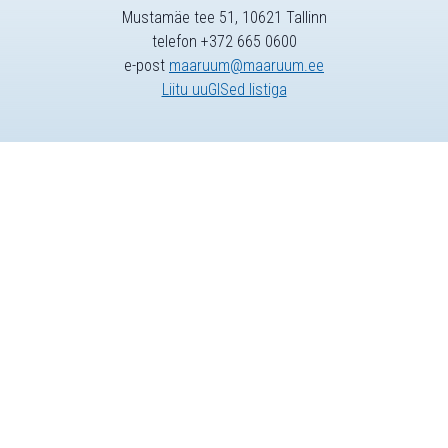
Mustamäe tee 51, 10621 Tallinn
telefon +372 665 0600
e-post
maaruum@maaruum.ee
Liitu uuGISed listiga