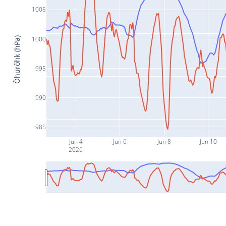
1005
1000
Õhurõhk (hPa)
995
990
985
Jun 4
Jun 6
Jun 8
Jun 10
2026