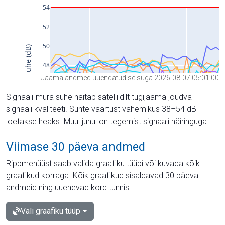
Jaama andmed uuendatud seisuga 2026-08-07 05:01:00
Signaali-müra suhe näitab satelliidilt tugijaama jõudva
signaali kvaliteeti. Suhte väärtust vahemikus 38–54 dB
loetakse heaks. Muul juhul on tegemist signaali häiringuga.
Viimase 30 päeva andmed
Rippmenüüst saab valida graafiku tüübi või kuvada kõik
graafikud korraga. Kõik graafikud sisaldavad 30 päeva
andmeid ning uuenevad kord tunnis.
Vali graafiku tüüp