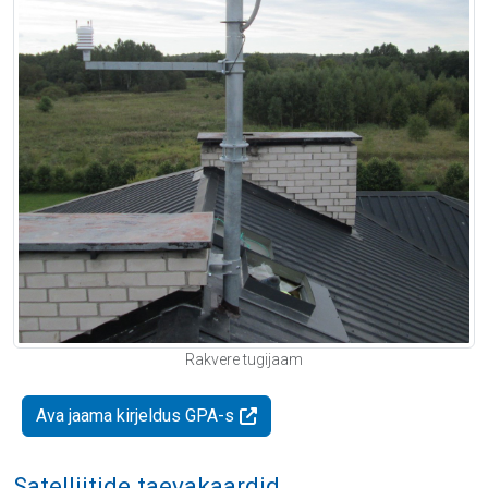
Rakvere tugijaam
Ava jaama kirjeldus GPA-s
Satelliitide taevakaardid