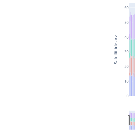
60
50
40
Satelliitide arv
30
20
10
0