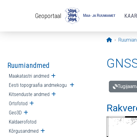
Liigu edasi põhisisu juurde
Geoportaal
KAA
Avaleht
Ruumia
GNSS 
Ruumiandmed
Maakatastri andmed
Ava alammenüü
Eesti topograafia andmekogu
Ava alammenüü
Tugijaam
Kitsenduste andmed
Ava alammenüü
Ortofotod
Ava alammenüü
Rakver
Geo3D
Ava alammenüü
Kaldaerofotod
Kõrgusandmed
Ava alammenüü