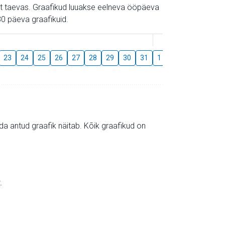
gust taevas. Graafikud luuakse eelneva ööpäeva
0 päeva graafikuid.
August
23
24
25
26
27
28
29
30
31
1
2
3
4
5
mida antud graafik näitab. Kõik graafikud on
.