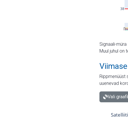
Signaali-müra 
Muul juhul on 
Viimase
Rippmenüüst s
uuenevad kord
Vali graaf
Satellii