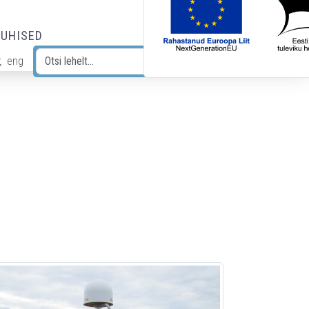
JUHISED
t
eng
Otsi