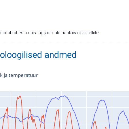
v näitab ühes tunnis tugijaamale nähtavaid satelliite.
oloogilised andmed
k ja temperatuur