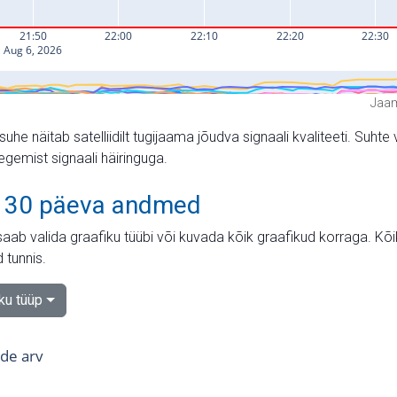
Jaam
suhe näitab satelliidilt tugijaama jõudva signaali kvaliteeti. Su
tegemist signaali häiringuga.
 30 päeva andmed
aab valida graafiku tüübi või kuvada kõik graafikud korraga. Kõ
 tunnis.
iku tüüp
tide arv