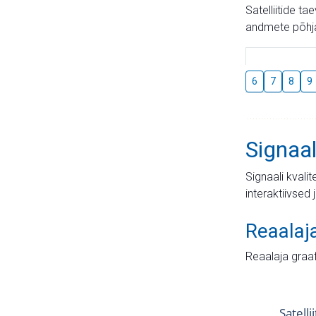
Satelliitide t
andmete põhja
6
7
8
9
Signaal
Signaali kvali
interaktiivsed 
Reaalaj
Reaalaja graa