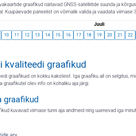
aevakaartide graafikud näitavad GNSS-satelliitide suunda ja kõr
l. Kuupäevade paneelist on võimalik valida ja vaadata viimase 3
Juuli
10
11
12
13
14
15
16
17
18
19
20
21
22
i kvaliteedi graafikud
teedi graafikuid on kokku kaksteist. Iga graafiku all on selgitus, 
ja graafikutel olev info on kohaliku aja järgi.
a graafikud
fikud kuvavad viimase tunni aja andmeid ning uuenevad iga minut