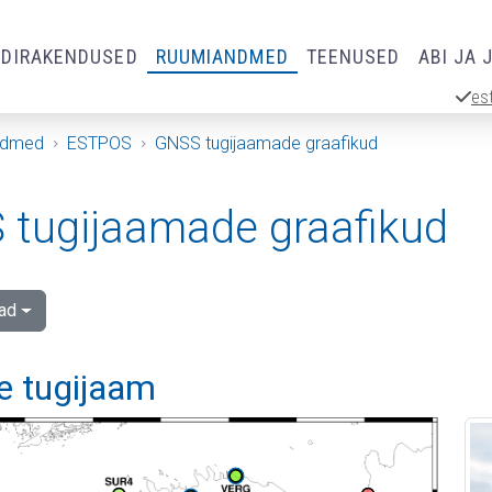
RDIRAKENDUSED
RUUMIANDMED
TEENUSED
ABI JA 
es
ndmed
ESTPOS
GNSS tugijaamade graafikud
tugijaamade graafikud
ad
e tugijaam