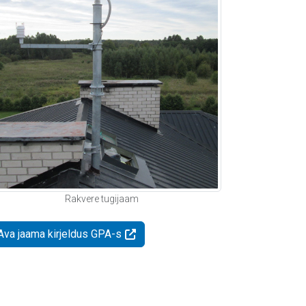
Rakvere tugijaam
Ava jaama kirjeldus GPA-s