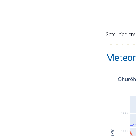
Satelliitide ar
Meteor
Õhurõh
1005
1000