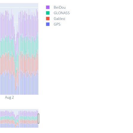
BeiDou
GLONASS
Galileo
GPS
Aug 2