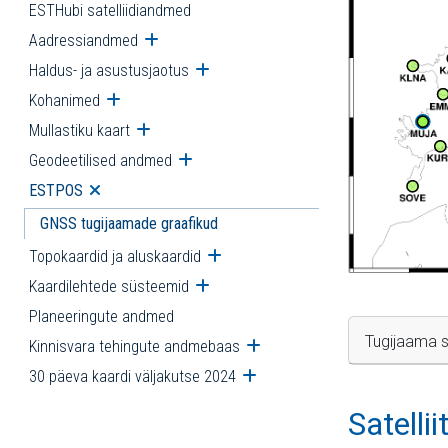
ESTHubi satelliidiandmed
Aadressiandmed
Ava alammenüü
Haldus- ja asustusjaotus
Ava alammenüü
Kohanimed
Ava alammenüü
Mullastiku kaart
Ava alammenüü
Geodeetilised andmed
Ava alammenüü
ESTPOS
Ava alammenüü
GNSS tugijaamade graafikud
Topokaardid ja aluskaardid
Ava alammenüü
Kaardilehtede süsteemid
Ava alammenüü
Planeeringute andmed
Tugijaama s
Kinnisvara tehingute andmebaas
Ava alammenüü
30 päeva kaardi väljakutse 2024
Ava alammenüü
Satelli