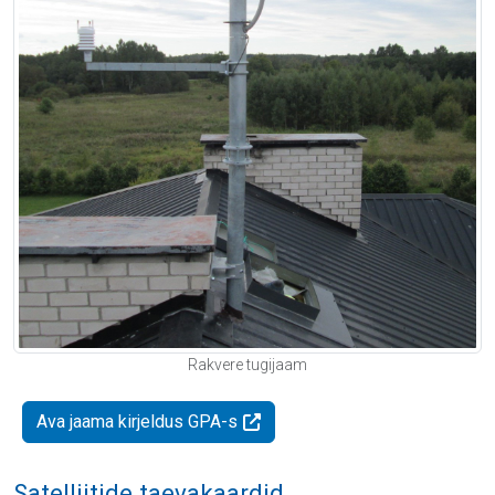
Rakvere tugijaam
Ava jaama kirjeldus GPA-s
Satelliitide taevakaardid