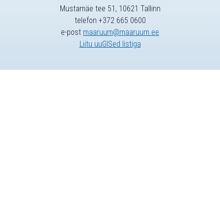
Mustamäe tee 51, 10621 Tallinn
telefon +372 665 0600
e-post
maaruum@maaruum.ee
Liitu uuGISed listiga