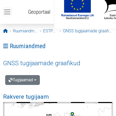
Liigu edasi põhisisu juurde
Geoportaal
Avaleht
Ruumiandmed
ESTPOS
GNSS tugijaamade graafikud
Ava menüü: Ruumiandmed
Ruumiandmed
GNSS tugijaamade graafikud
Tugijaamad
Rakvere tugijaam