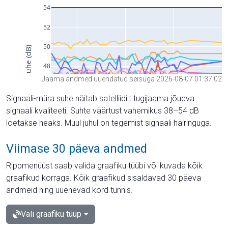
Jaama andmed uuendatud seisuga 2026-08-07 01:37:02
Signaali-müra suhe näitab satelliidilt tugijaama jõudva
signaali kvaliteeti. Suhte väärtust vahemikus 38–54 dB
loetakse heaks. Muul juhul on tegemist signaali häiringuga.
Viimase 30 päeva andmed
Rippmenüüst saab valida graafiku tüübi või kuvada kõik
graafikud korraga. Kõik graafikud sisaldavad 30 päeva
andmeid ning uuenevad kord tunnis.
Vali graafiku tüüp