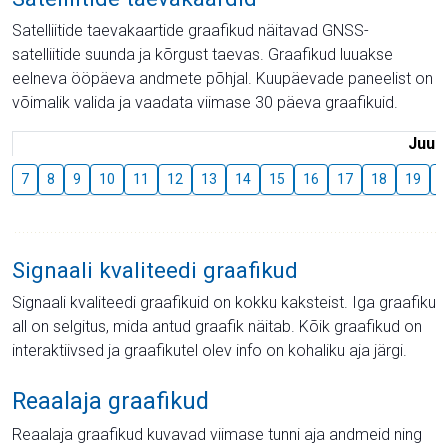
Satelliitide taevakaartide graafikud näitavad GNSS-
satelliitide suunda ja kõrgust taevas. Graafikud luuakse
eelneva ööpäeva andmete põhjal. Kuupäevade paneelist on
võimalik valida ja vaadata viimase 30 päeva graafikuid.
Juuli
7
8
9
10
11
12
13
14
15
16
17
18
19
2
Signaali kvaliteedi graafikud
Signaali kvaliteedi graafikuid on kokku kaksteist. Iga graafiku
all on selgitus, mida antud graafik näitab. Kõik graafikud on
interaktiivsed ja graafikutel olev info on kohaliku aja järgi.
Reaalaja graafikud
Reaalaja graafikud kuvavad viimase tunni aja andmeid ning