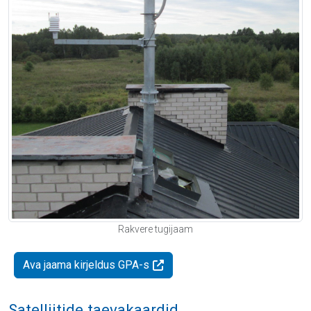
Rakvere tugijaam
Ava jaama kirjeldus GPA-s
Satelliitide taevakaardid