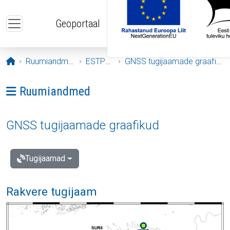
Liigu edasi põhisisu juurde
Geoportaal
Avaleht
Ruumiandmed
ESTPOS
GNSS tugijaamade graafikud
Ava menüü: Ruumiandmed
Ruumiandmed
GNSS tugijaamade graafikud
Tugijaamad
Rakvere tugijaam