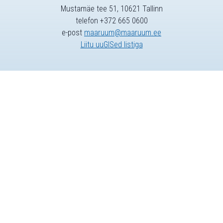
Mustamäe tee 51, 10621 Tallinn
telefon +372 665 0600
e-post
maaruum@maaruum.ee
Liitu uuGISed listiga