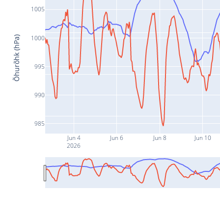
1005
1000
Õhurõhk (hPa)
995
990
985
Jun 4
Jun 6
Jun 8
Jun 10
2026