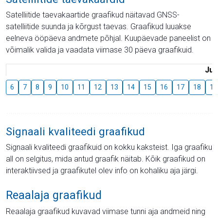
Satelliitide taevakaartide graafikud näitavad GNSS-
satelliitide suunda ja kõrgust taevas. Graafikud luuakse
eelneva ööpäeva andmete põhjal. Kuupäevade paneelist on
võimalik valida ja vaadata viimase 30 päeva graafikuid.
Juu
6
7
8
9
10
11
12
13
14
15
16
17
18
19
Signaali kvaliteedi graafikud
Signaali kvaliteedi graafikuid on kokku kaksteist. Iga graafiku
all on selgitus, mida antud graafik näitab. Kõik graafikud on
interaktiivsed ja graafikutel olev info on kohaliku aja järgi.
Reaalaja graafikud
Reaalaja graafikud kuvavad viimase tunni aja andmeid ning