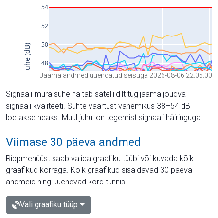
Jaama andmed uuendatud seisuga 2026-08-06 22:05:00
Signaali-müra suhe näitab satelliidilt tugijaama jõudva
signaali kvaliteeti. Suhte väärtust vahemikus 38–54 dB
loetakse heaks. Muul juhul on tegemist signaali häiringuga.
Viimase 30 päeva andmed
Rippmenüüst saab valida graafiku tüübi või kuvada kõik
graafikud korraga. Kõik graafikud sisaldavad 30 päeva
andmeid ning uuenevad kord tunnis.
Vali graafiku tüüp