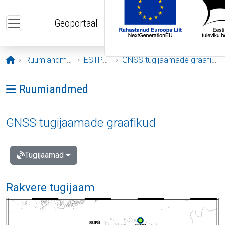
Liigu edasi põhisisu juurde
Geoportaal
Avaleht
Ruumiandmed
ESTPOS
GNSS tugijaamade graafikud
Ava menüü: Ruumiandmed
Ruumiandmed
GNSS tugijaamade graafikud
Tugijaamad
Rakvere tugijaam