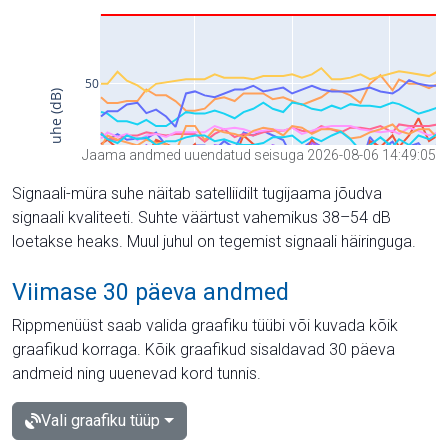
Jaama andmed uuendatud seisuga 2026-08-06 14:49:05
Signaali-müra suhe näitab satelliidilt tugijaama jõudva
signaali kvaliteeti. Suhte väärtust vahemikus 38–54 dB
loetakse heaks. Muul juhul on tegemist signaali häiringuga.
Viimase 30 päeva andmed
Rippmenüüst saab valida graafiku tüübi või kuvada kõik
graafikud korraga. Kõik graafikud sisaldavad 30 päeva
andmeid ning uuenevad kord tunnis.
Vali graafiku tüüp