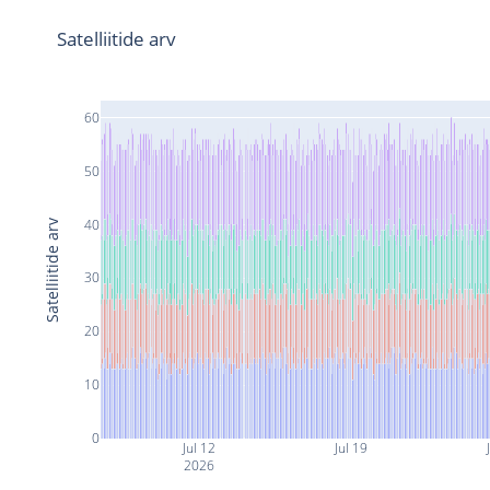
Satelliitide arv
60
50
40
Satelliitide arv
30
20
10
0
Jul 12
Jul 19
2026