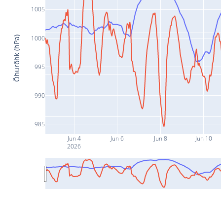
1005
1000
Õhurõhk (hPa)
995
990
985
Jun 4
Jun 6
Jun 8
Jun 10
2026