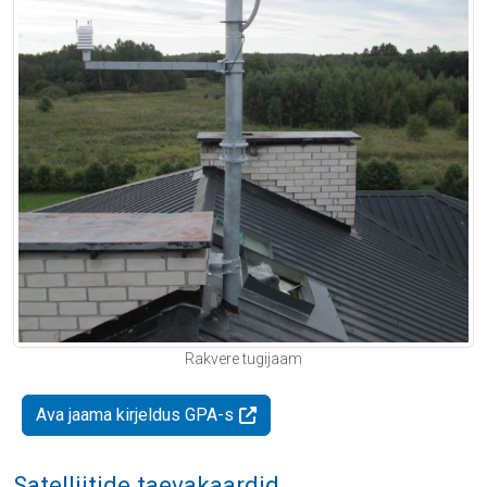
Rakvere tugijaam
Ava jaama kirjeldus GPA-s
Satelliitide taevakaardid