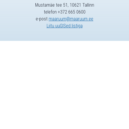
Mustamäe tee 51, 10621 Tallinn
telefon +372 665 0600
e-post
maaruum@maaruum.ee
Liitu uuGISed listiga