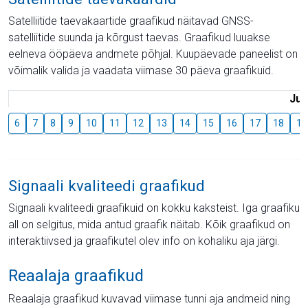
Satelliitide taevakaartide graafikud näitavad GNSS-
satelliitide suunda ja kõrgust taevas. Graafikud luuakse
eelneva ööpäeva andmete põhjal. Kuupäevade paneelist on
võimalik valida ja vaadata viimase 30 päeva graafikuid.
Juu
6
7
8
9
10
11
12
13
14
15
16
17
18
19
Signaali kvaliteedi graafikud
Signaali kvaliteedi graafikuid on kokku kaksteist. Iga graafiku
all on selgitus, mida antud graafik näitab. Kõik graafikud on
interaktiivsed ja graafikutel olev info on kohaliku aja järgi.
Reaalaja graafikud
Reaalaja graafikud kuvavad viimase tunni aja andmeid ning