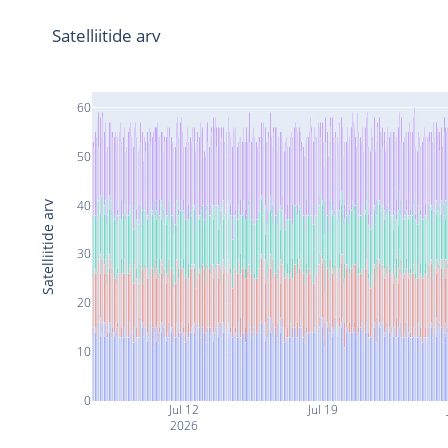
Satelliitide arv
60
50
40
Satelliitide arv
30
20
10
0
Jul 12
Jul 19
2026