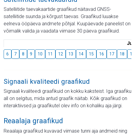
Satelliitide taevakaartide graafikud näitavad GNSS-
satelliitide suunda ja kõrgust taevas. Graafikud luuakse
eelneva ööpäeva andmete põhjal. Kuupäevade paneelist on
võimalik valida ja vaadata viimase 30 päeva graafikuid.
Juu
6
7
8
9
10
11
12
13
14
15
16
17
18
19
Signaali kvaliteedi graafikud
Signaali kvaliteedi graafikuid on kokku kaksteist. Iga graafiku
all on selgitus, mida antud graafik näitab. Kõik graafikud on
interaktiivsed ja graafikutel olev info on kohaliku aja järgi.
Reaalaja graafikud
Reaalaja graafikud kuvavad viimase tunni aja andmeid ning