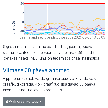
Jaama andmed uuendatud seisuga 2026-08-06 13:39:05
Signaali-müra suhe näitab satelliidilt tugijaama jõudva
signaali kvaliteeti. Suhte väärtust vahemikus 38–54 dB
loetakse heaks. Muul juhul on tegemist signaali häiringuga.
Viimase 30 päeva andmed
Rippmenüüst saab valida graafiku tüübi või kuvada kõik
graafikud korraga. Kõik graafikud sisaldavad 30 päeva
andmeid ning uuenevad kord tunnis.
Vali graafiku tüüp