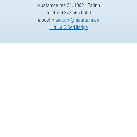
Mustamäe tee 51, 10621 Tallinn
telefon +372 665 0600
e-post
maaruum@maaruum.ee
Liitu uuGISed listiga