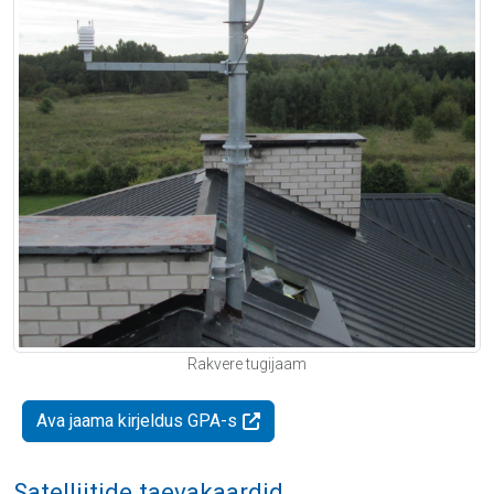
Rakvere tugijaam
Ava jaama kirjeldus GPA-s
Satelliitide taevakaardid