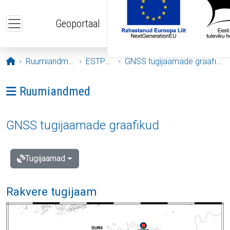
Liigu edasi põhisisu juurde
Geoportaal
Avaleht
Ruumiandmed
ESTPOS
GNSS tugijaamade graafikud
Ava menüü: Ruumiandmed
Ruumiandmed
GNSS tugijaamade graafikud
Tugijaamad
Rakvere tugijaam