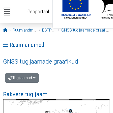
Liigu edasi põhisisu juurde
Geoportaal
Avaleht
Ruumiandmed
ESTPOS
GNSS tugijaamade graafikud
Ava menüü: Ruumiandmed
Ruumiandmed
GNSS tugijaamade graafikud
Tugijaamad
Rakvere tugijaam