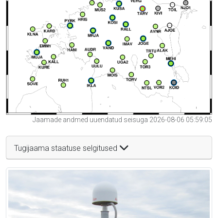
Jaamade andmed uuendatud seisuga 2026-08-06 05:59:05
Tugijaama staatuse selgitused