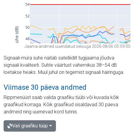
Jaama andmed uuendatud seisuga 2026-08-06 05:59:05
Signaali-müra suhe näitab satelliidilt tugijaama jõudva
signaali kvaliteeti. Suhte väärtust vahemikus 38–54 dB
loetakse heaks. Muul juhul on tegemist signaali häiringuga.
Viimase 30 päeva andmed
Rippmenüüst saab valida graafiku tüübi või kuvada kõik
graafikud korraga. Kõik graafikud sisaldavad 30 päeva
andmeid ning uuenevad kord tunnis.
Vali graafiku tüüp