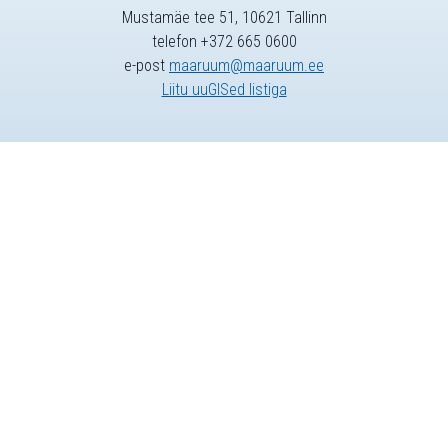
Mustamäe tee 51, 10621 Tallinn
telefon +372 665 0600
e-post
maaruum@maaruum.ee
Liitu uuGISed listiga