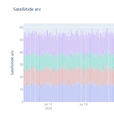
Satelliitide arv
60
50
40
Satelliitide arv
30
20
10
0
Jul 12
Jul 19
2026