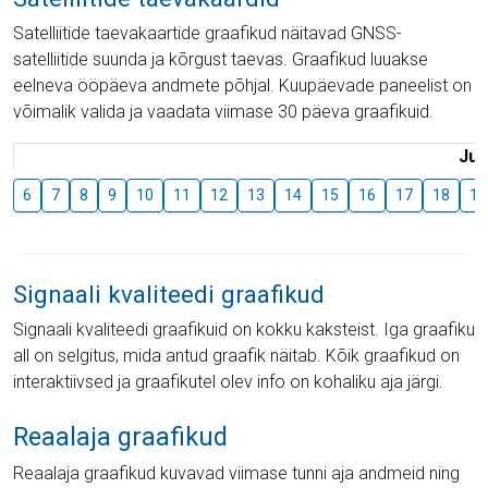
Satelliitide taevakaartide graafikud näitavad GNSS-
satelliitide suunda ja kõrgust taevas. Graafikud luuakse
eelneva ööpäeva andmete põhjal. Kuupäevade paneelist on
võimalik valida ja vaadata viimase 30 päeva graafikuid.
Juu
6
7
8
9
10
11
12
13
14
15
16
17
18
19
Signaali kvaliteedi graafikud
Signaali kvaliteedi graafikuid on kokku kaksteist. Iga graafiku
all on selgitus, mida antud graafik näitab. Kõik graafikud on
interaktiivsed ja graafikutel olev info on kohaliku aja järgi.
Reaalaja graafikud
Reaalaja graafikud kuvavad viimase tunni aja andmeid ning