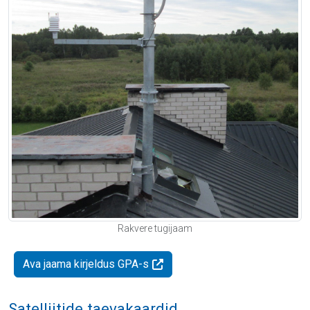
Rakvere tugijaam
Ava jaama kirjeldus GPA-s
Satelliitide taevakaardid