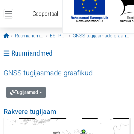
Liigu edasi põhisisu juurde
Geoportaal
Avaleht
Ruumiandmed
ESTPOS
GNSS tugijaamade graafikud
Ava menüü: Ruumiandmed
Ruumiandmed
GNSS tugijaamade graafikud
Tugijaamad
Rakvere tugijaam