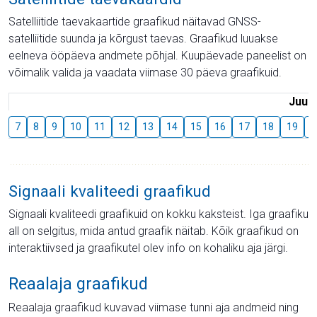
Satelliitide taevakaartide graafikud näitavad GNSS-
satelliitide suunda ja kõrgust taevas. Graafikud luuakse
eelneva ööpäeva andmete põhjal. Kuupäevade paneelist on
võimalik valida ja vaadata viimase 30 päeva graafikuid.
Juuli
7
8
9
10
11
12
13
14
15
16
17
18
19
2
Signaali kvaliteedi graafikud
Signaali kvaliteedi graafikuid on kokku kaksteist. Iga graafiku
all on selgitus, mida antud graafik näitab. Kõik graafikud on
interaktiivsed ja graafikutel olev info on kohaliku aja järgi.
Reaalaja graafikud
Reaalaja graafikud kuvavad viimase tunni aja andmeid ning