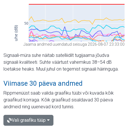
Jaama andmed uuendatud seisuga 2026-08-07 23:33:00
Signaali-müra suhe näitab satelliidilt tugijaama jõudva
signaali kvaliteeti. Suhte väärtust vahemikus 38–54 dB
loetakse heaks. Muul juhul on tegemist signaali häiringuga.
Viimase 30 päeva andmed
Rippmenüüst saab valida graafiku tüübi või kuvada kõik
graafikud korraga. Kõik graafikud sisaldavad 30 päeva
andmeid ning uuenevad kord tunnis.
Vali graafiku tüüp