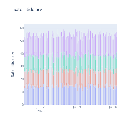
Satelliitide arv
60
50
40
Satelliitide arv
30
20
10
0
Jul 12
Jul 19
Jul 2
2026