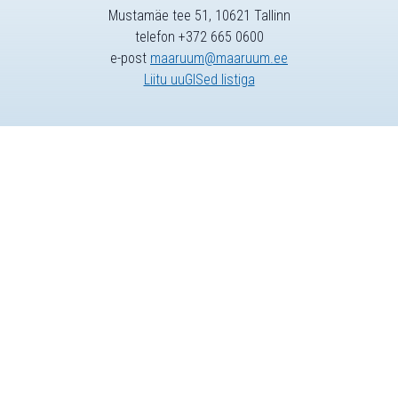
Mustamäe tee 51, 10621 Tallinn
telefon +372 665 0600
e-post
maaruum@maaruum.ee
Liitu uuGISed listiga