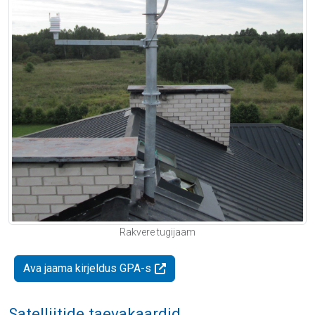
Rakvere tugijaam
Ava jaama kirjeldus GPA-s
Satelliitide taevakaardid