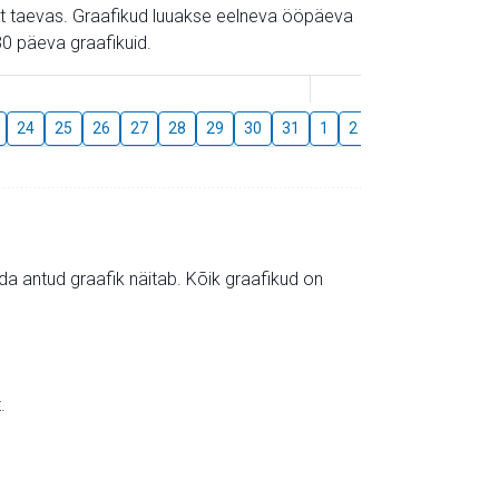
gust taevas. Graafikud luuakse eelneva ööpäeva
0 päeva graafikuid.
August
24
25
26
27
28
29
30
31
1
2
3
4
5
6
mida antud graafik näitab. Kõik graafikud on
.