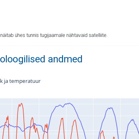
v näitab ühes tunnis tugijaamale nähtavaid satelliite.
oloogilised andmed
k ja temperatuur