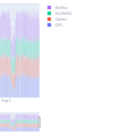
BeiDou
GLONASS
Galileo
GPS
Aug 2