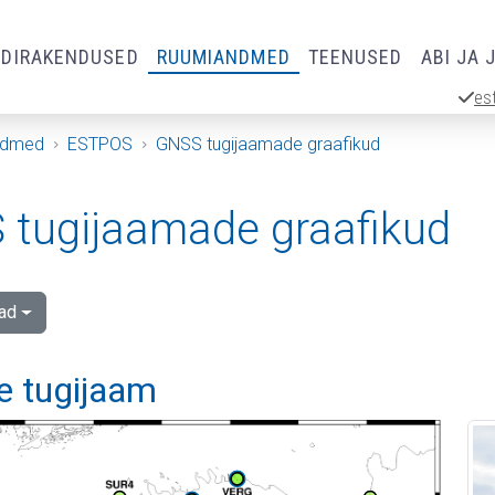
RDIRAKENDUSED
RUUMIANDMED
TEENUSED
ABI JA 
es
ndmed
ESTPOS
GNSS tugijaamade graafikud
tugijaamade graafikud
ad
e tugijaam