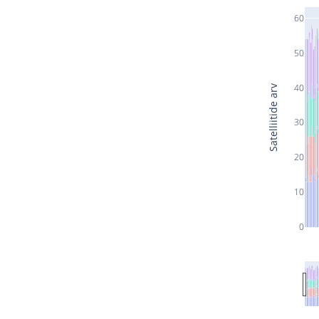
60
50
40
Satelliitide arv
30
20
10
0