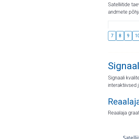
Satelliitide t
andmete põhja
7
8
9
1
Signaal
Signaali kvali
interaktiivsed 
Reaalaj
Reaalaja graa