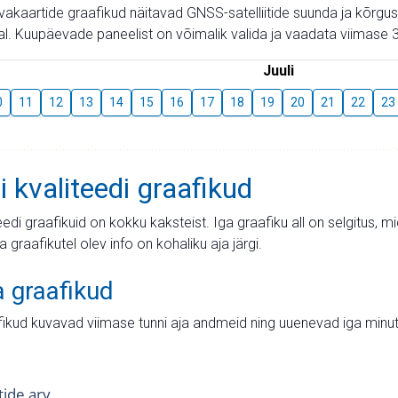
aevakaartide graafikud näitavad GNSS-satelliitide suunda ja kõr
l. Kuupäevade paneelist on võimalik valida ja vaadata viimase 3
Juuli
0
11
12
13
14
15
16
17
18
19
20
21
22
23
i kvaliteedi graafikud
teedi graafikuid on kokku kaksteist. Iga graafiku all on selgitus, 
ja graafikutel olev info on kohaliku aja järgi.
a graafikud
fikud kuvavad viimase tunni aja andmeid ning uuenevad iga minut