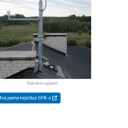
Rakvere tugijaam
Ava jaama kirjeldus GPA-s