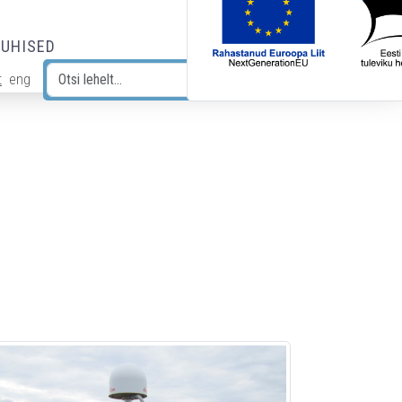
JUHISED
t
eng
Otsi