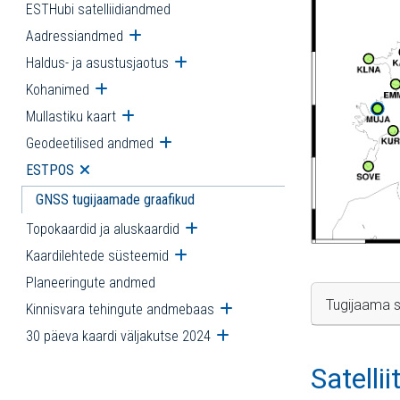
ESTHubi satelliidiandmed
Aadressiandmed
Ava alammenüü
Haldus- ja asustusjaotus
Ava alammenüü
Kohanimed
Ava alammenüü
Mullastiku kaart
Ava alammenüü
Geodeetilised andmed
Ava alammenüü
ESTPOS
Ava alammenüü
GNSS tugijaamade graafikud
Topokaardid ja aluskaardid
Ava alammenüü
Kaardilehtede süsteemid
Ava alammenüü
Planeeringute andmed
Tugijaama s
Kinnisvara tehingute andmebaas
Ava alammenüü
30 päeva kaardi väljakutse 2024
Ava alammenüü
Satelli