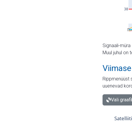
Signaali-müra 
Muul juhul on 
Viimase
Rippmenüüst s
uuenevad kord
Vali graaf
Satellii