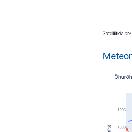
Satelliitide ar
Meteor
Õhurõh
1005
1000