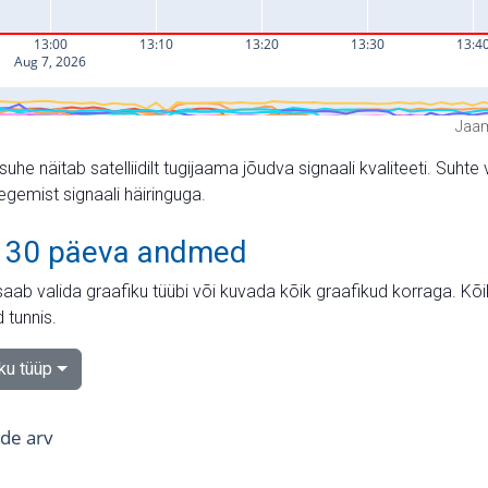
Jaam
suhe näitab satelliidilt tugijaama jõudva signaali kvaliteeti. Su
tegemist signaali häiringuga.
 30 päeva andmed
aab valida graafiku tüübi või kuvada kõik graafikud korraga. Kõ
 tunnis.
iku tüüp
tide arv