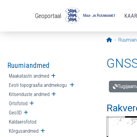
Liigu edasi põhisisu juurde
Geoportaal
KAA
Avaleht
Ruumia
GNSS 
Ruumiandmed
Maakatastri andmed
Ava alammenüü
Eesti topograafia andmekogu
Ava alammenüü
Tugijaam
Kitsenduste andmed
Ava alammenüü
Ortofotod
Ava alammenüü
Rakver
Geo3D
Ava alammenüü
Kaldaerofotod
Kõrgusandmed
Ava alammenüü