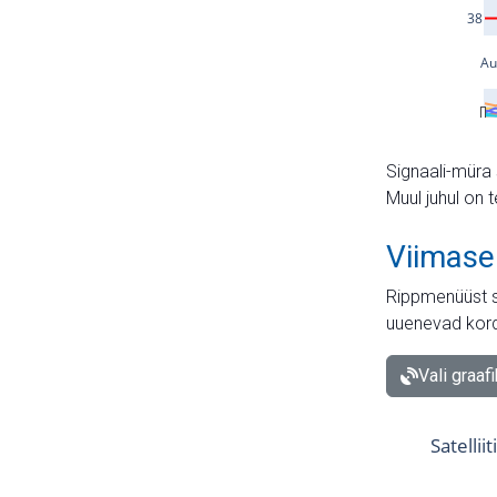
Signaali-müra 
Muul juhul on 
Viimase
Rippmenüüst s
uuenevad kord
Vali graaf
Satellii