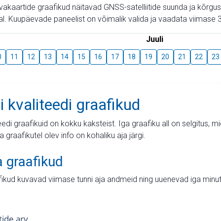
aevakaartide graafikud näitavad GNSS-satelliitide suunda ja kõr
l. Kuupäevade paneelist on võimalik valida ja vaadata viimase 3
Juuli
0
11
12
13
14
15
16
17
18
19
20
21
22
23
i kvaliteedi graafikud
teedi graafikuid on kokku kaksteist. Iga graafiku all on selgitus, 
ja graafikutel olev info on kohaliku aja järgi.
a graafikud
fikud kuvavad viimase tunni aja andmeid ning uuenevad iga minut