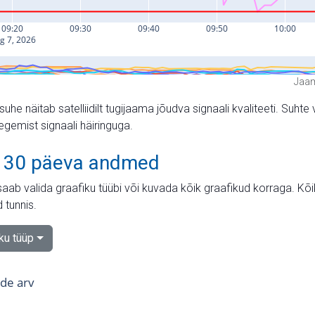
Jaam
suhe näitab satelliidilt tugijaama jõudva signaali kvaliteeti. Su
tegemist signaali häiringuga.
 30 päeva andmed
aab valida graafiku tüübi või kuvada kõik graafikud korraga. Kõ
 tunnis.
iku tüüp
tide arv