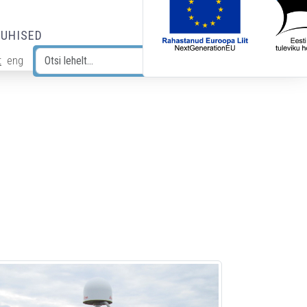
JUHISED
t
eng
Otsi