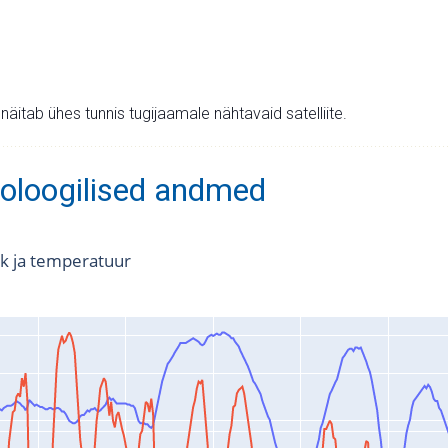
v näitab ühes tunnis tugijaamale nähtavaid satelliite.
oloogilised andmed
k ja temperatuur