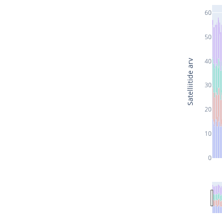
60
50
40
Satelliitide arv
30
20
10
0