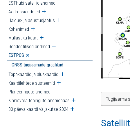
ESTHubi satelliidiandmed
Aadressiandmed
Ava alammenüü
Haldus- ja asustusjaotus
Ava alammenüü
Kohanimed
Ava alammenüü
Mullastiku kaart
Ava alammenüü
Geodeetilised andmed
Ava alammenüü
ESTPOS
Ava alammenüü
GNSS tugijaamade graafikud
Topokaardid ja aluskaardid
Ava alammenüü
Kaardilehtede süsteemid
Ava alammenüü
Planeeringute andmed
Tugijaama s
Kinnisvara tehingute andmebaas
Ava alammenüü
30 päeva kaardi väljakutse 2024
Ava alammenüü
Satelli