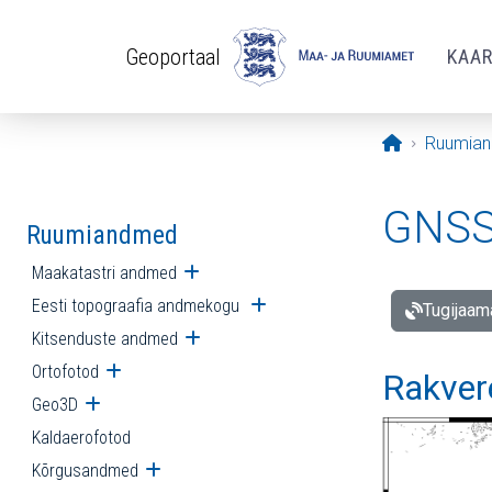
Liigu edasi põhisisu juurde
Geoportaal
KAA
Avaleht
Ruumia
GNSS 
Ruumiandmed
Maakatastri andmed
Ava alammenüü
Eesti topograafia andmekogu
Ava alammenüü
Tugijaam
Kitsenduste andmed
Ava alammenüü
Ortofotod
Ava alammenüü
Rakver
Geo3D
Ava alammenüü
Kaldaerofotod
Kõrgusandmed
Ava alammenüü