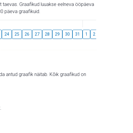
gust taevas. Graafikud luuakse eelneva ööpäeva
0 päeva graafikuid.
August
24
25
26
27
28
29
30
31
1
2
3
4
5
6
mida antud graafik näitab. Kõik graafikud on
.