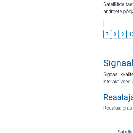
Satelliitide t
andmete põhja
7
8
9
1
Signaal
Signaali kvali
interaktiivsed 
Reaalaj
Reaalaja graa