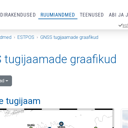
RDIRAKENDUSED
RUUMIANDMED
TEENUSED
ABI JA 
es
ndmed
ESTPOS
GNSS tugijaamade graafikud
tugijaamade graafikud
ad
e tugijaam