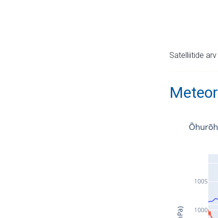
Satelliitide ar
Meteor
Õhurõh
1005
1000