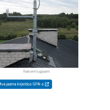
Rakvere tugijaam
Ava jaama kirjeldus GPA-s