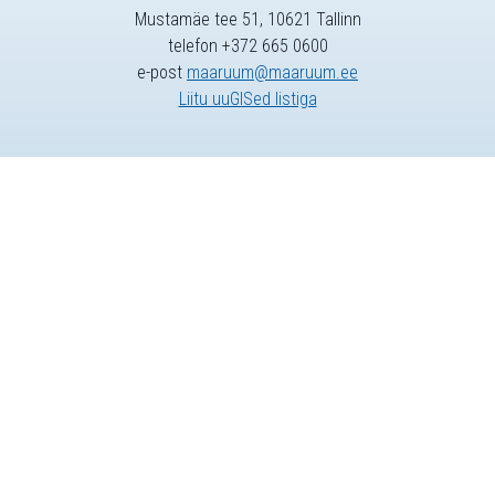
Mustamäe tee 51, 10621 Tallinn
telefon +372 665 0600
e-post
maaruum@maaruum.ee
Liitu uuGISed listiga