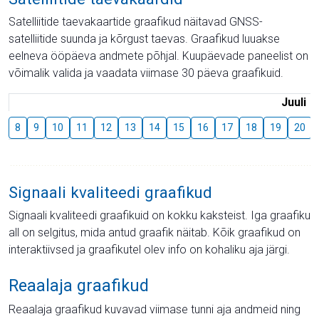
Satelliitide taevakaartide graafikud näitavad GNSS-
satelliitide suunda ja kõrgust taevas. Graafikud luuakse
eelneva ööpäeva andmete põhjal. Kuupäevade paneelist on
võimalik valida ja vaadata viimase 30 päeva graafikuid.
Juuli
8
9
10
11
12
13
14
15
16
17
18
19
20
Signaali kvaliteedi graafikud
Signaali kvaliteedi graafikuid on kokku kaksteist. Iga graafiku
all on selgitus, mida antud graafik näitab. Kõik graafikud on
interaktiivsed ja graafikutel olev info on kohaliku aja järgi.
Reaalaja graafikud
Reaalaja graafikud kuvavad viimase tunni aja andmeid ning