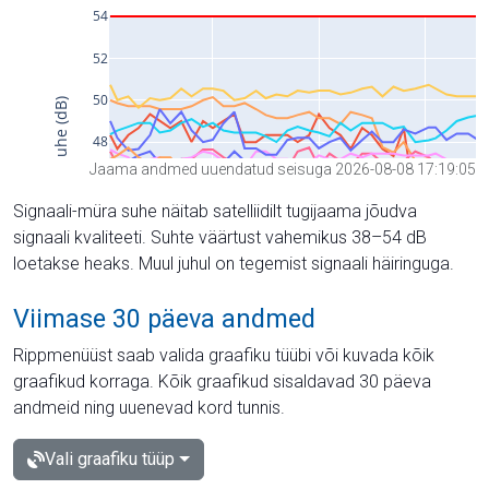
Jaama andmed uuendatud seisuga 2026-08-08 17:19:05
Signaali-müra suhe näitab satelliidilt tugijaama jõudva
signaali kvaliteeti. Suhte väärtust vahemikus 38–54 dB
loetakse heaks. Muul juhul on tegemist signaali häiringuga.
Viimase 30 päeva andmed
Rippmenüüst saab valida graafiku tüübi või kuvada kõik
graafikud korraga. Kõik graafikud sisaldavad 30 päeva
andmeid ning uuenevad kord tunnis.
Vali graafiku tüüp