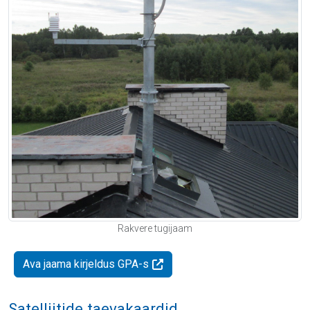
Rakvere tugijaam
Ava jaama kirjeldus GPA-s
Satelliitide taevakaardid