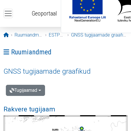
Liigu edasi põhisisu juurde
Geoportaal
Avaleht
Ruumiandmed
ESTPOS
GNSS tugijaamade graafikud
Ava menüü: Ruumiandmed
Ruumiandmed
GNSS tugijaamade graafikud
Tugijaamad
Rakvere tugijaam