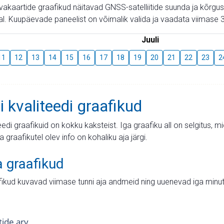
aevakaartide graafikud näitavad GNSS-satelliitide suunda ja kõr
l. Kuupäevade paneelist on võimalik valida ja vaadata viimase 3
Juuli
11
12
13
14
15
16
17
18
19
20
21
22
23
2
i kvaliteedi graafikud
teedi graafikuid on kokku kaksteist. Iga graafiku all on selgitus, 
ja graafikutel olev info on kohaliku aja järgi.
a graafikud
fikud kuvavad viimase tunni aja andmeid ning uuenevad iga minut