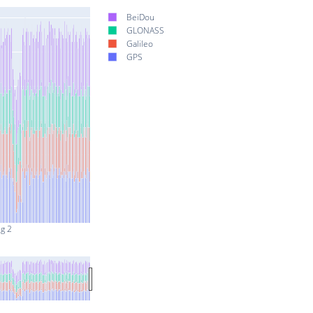
BeiDou
GLONASS
Galileo
GPS
g 2