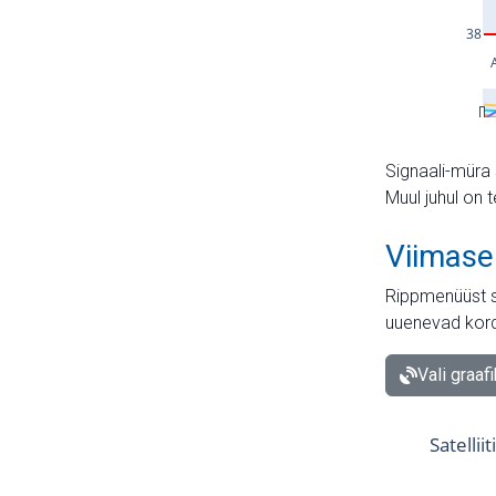
Signaali-müra 
Muul juhul on 
Viimase
Rippmenüüst s
uuenevad kord
Vali graaf
Satellii