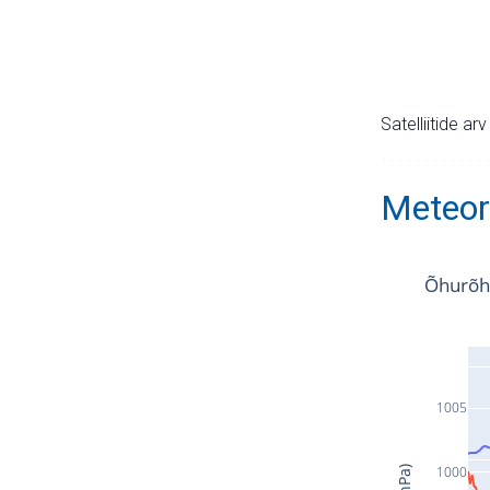
Satelliitide ar
Meteor
Õhurõh
1005
1000