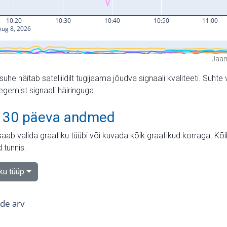
Jaam
suhe näitab satelliidilt tugijaama jõudva signaali kvaliteeti. Su
tegemist signaali häiringuga.
 30 päeva andmed
aab valida graafiku tüübi või kuvada kõik graafikud korraga. Kõ
 tunnis.
iku tüüp
tide arv