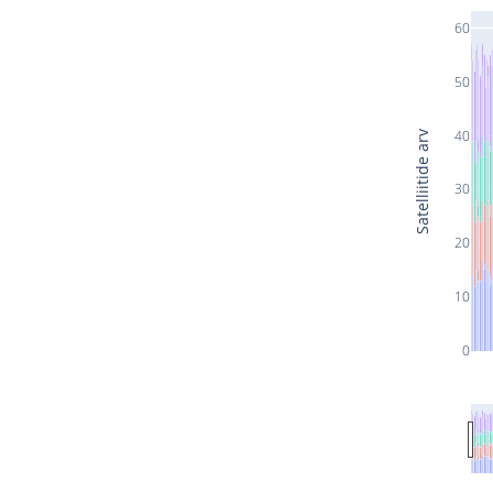
60
50
40
Satelliitide arv
30
20
10
0