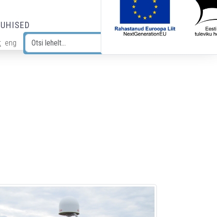
JUHISED
t
eng
Otsi