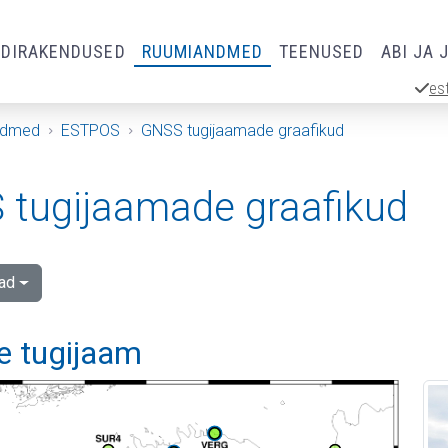
RDIRAKENDUSED
RUUMIANDMED
TEENUSED
ABI JA 
es
ndmed
ESTPOS
GNSS tugijaamade graafikud
tugijaamade graafikud
ad
e tugijaam