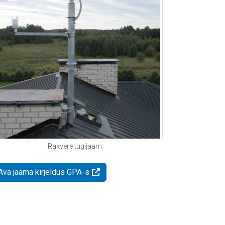
Rakvere tugijaam
Ava jaama kirjeldus GPA-s