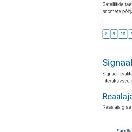
Satelliitide t
andmete põhja
8
9
10
Signaal
Signaali kvali
interaktiivsed 
Reaalaj
Reaalaja graa