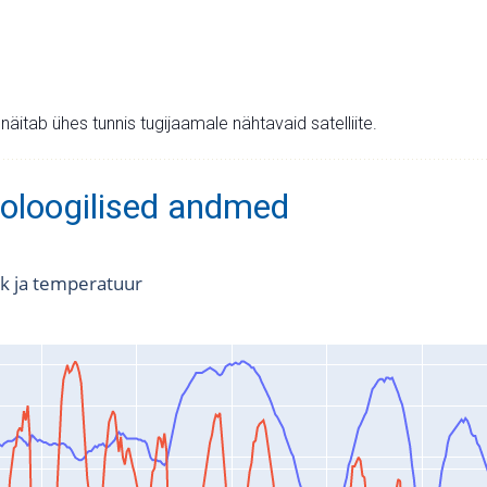
v näitab ühes tunnis tugijaamale nähtavaid satelliite.
oloogilised andmed
k ja temperatuur