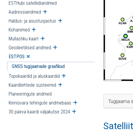
ESTHubi satelliidiandmed
Aadressiandmed
Ava alammenüü
Haldus- ja asustusjaotus
Ava alammenüü
Kohanimed
Ava alammenüü
Mullastiku kaart
Ava alammenüü
Geodeetilised andmed
Ava alammenüü
ESTPOS
Ava alammenüü
GNSS tugijaamade graafikud
Topokaardid ja aluskaardid
Ava alammenüü
Kaardilehtede süsteemid
Ava alammenüü
Planeeringute andmed
Tugijaama s
Kinnisvara tehingute andmebaas
Ava alammenüü
30 päeva kaardi väljakutse 2024
Ava alammenüü
Satelli