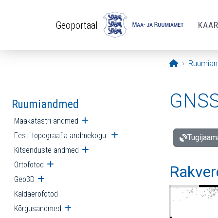
Liigu edasi põhisisu juurde
Geoportaal
KAA
Avaleht
Ruumia
GNSS 
Ruumiandmed
Maakatastri andmed
Ava alammenüü
Eesti topograafia andmekogu
Ava alammenüü
Tugijaam
Kitsenduste andmed
Ava alammenüü
Ortofotod
Ava alammenüü
Rakver
Geo3D
Ava alammenüü
Kaldaerofotod
Kõrgusandmed
Ava alammenüü