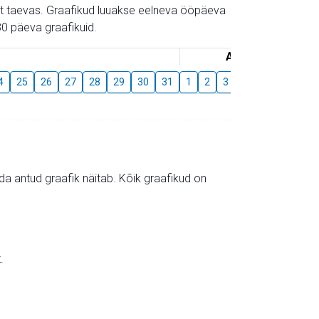
gust taevas. Graafikud luuakse eelneva ööpäeva
0 päeva graafikuid.
August
4
25
26
27
28
29
30
31
1
2
3
4
5
6
7
mida antud graafik näitab. Kõik graafikud on
.