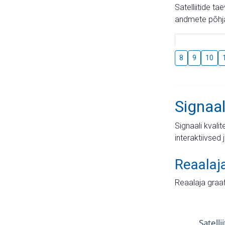
Satelliitide t
andmete põhja
8
9
10
Signaal
Signaali kvali
interaktiivsed 
Reaalaj
Reaalaja graa