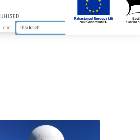
JUHISED
t
eng
Otsi