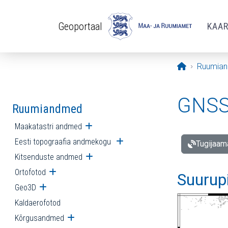
Liigu edasi põhisisu juurde
Geoportaal
KAA
Avaleht
Ruumia
GNSS 
Ruumiandmed
Maakatastri andmed
Ava alammenüü
Eesti topograafia andmekogu
Ava alammenüü
Tugijaam
Kitsenduste andmed
Ava alammenüü
Ortofotod
Ava alammenüü
Suurup
Geo3D
Ava alammenüü
Kaldaerofotod
Kõrgusandmed
Ava alammenüü