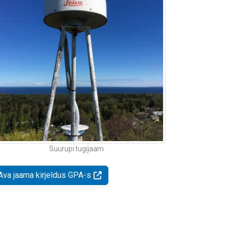
Suurupi tugijaam
Ava jaama kirjeldus GPA-s