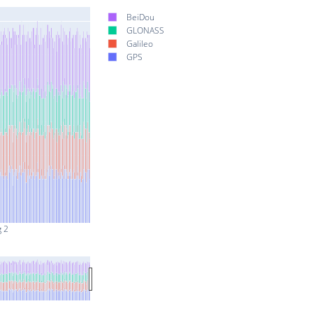
BeiDou
GLONASS
Galileo
GPS
g 2