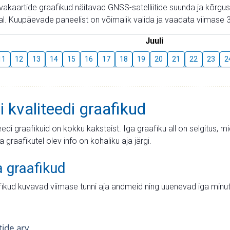
aevakaartide graafikud näitavad GNSS-satelliitide suunda ja kõr
l. Kuupäevade paneelist on võimalik valida ja vaadata viimase 3
Juuli
11
12
13
14
15
16
17
18
19
20
21
22
23
2
i kvaliteedi graafikud
teedi graafikuid on kokku kaksteist. Iga graafiku all on selgitus, 
ja graafikutel olev info on kohaliku aja järgi.
a graafikud
fikud kuvavad viimase tunni aja andmeid ning uuenevad iga minut