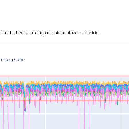
v näitab ühes tunnis tugijaamale nähtavaid satelliite.
i-müra suhe