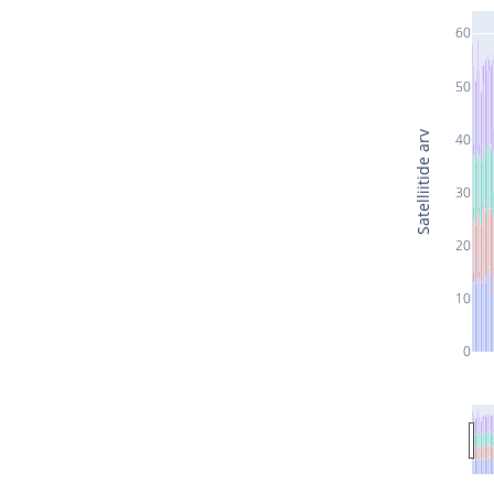
60
50
Satelliitide arv
40
30
20
10
0