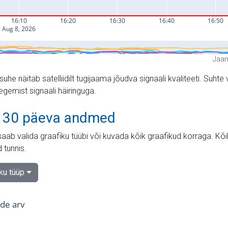
Jaam
suhe näitab satelliidilt tugijaama jõudva signaali kvaliteeti. Su
tegemist signaali häiringuga.
 30 päeva andmed
aab valida graafiku tüübi või kuvada kõik graafikud korraga. Kõ
 tunnis.
iku tüüp
tide arv