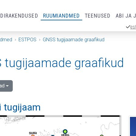
RDIRAKENDUSED
RUUMIANDMED
TEENUSED
ABI JA 
es
ndmed
ESTPOS
GNSS tugijaamade graafikud
tugijaamade graafikud
ad
i tugijaam