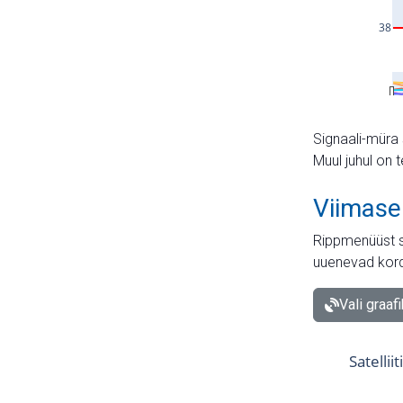
Signaali-müra 
Muul juhul on 
Viimase
Rippmenüüst s
uuenevad kord
Vali graaf
Satellii