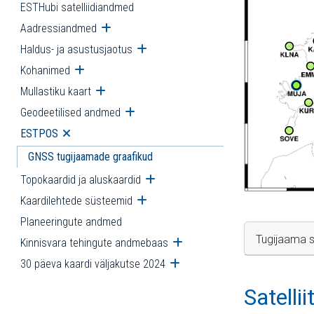
ESTHubi satelliidiandmed
Aadressiandmed
Ava alammenüü
Haldus- ja asustusjaotus
Ava alammenüü
Kohanimed
Ava alammenüü
Mullastiku kaart
Ava alammenüü
Geodeetilised andmed
Ava alammenüü
ESTPOS
Ava alammenüü
GNSS tugijaamade graafikud
Topokaardid ja aluskaardid
Ava alammenüü
Kaardilehtede süsteemid
Ava alammenüü
Planeeringute andmed
Tugijaama s
Kinnisvara tehingute andmebaas
Ava alammenüü
30 päeva kaardi väljakutse 2024
Ava alammenüü
Satelli