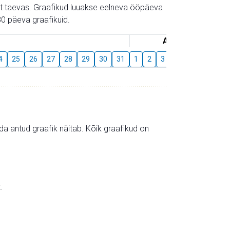
gust taevas. Graafikud luuakse eelneva ööpäeva
0 päeva graafikuid.
August
4
25
26
27
28
29
30
31
1
2
3
4
5
6
7
mida antud graafik näitab. Kõik graafikud on
.