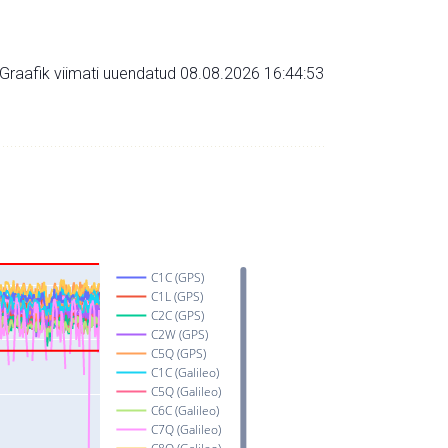
Graafik viimati uuendatud 08.08.2026 16:44:53
C1C (GPS)
C1L (GPS)
C2C (GPS)
C2W (GPS)
C5Q (GPS)
C1C (Galileo)
C5Q (Galileo)
C6C (Galileo)
C7Q (Galileo)