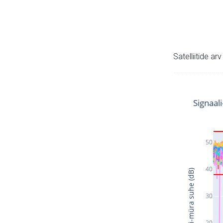
Satelliitide ar
Signaal
50
40
Signaali-müra suhe (dB)
30
20