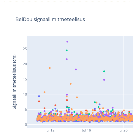
BeiDou signaali mitmeteelisus
25
Signaali mitmeteelisus (cm)
20
15
10
5
0
Jul 12
Jul 19
Jul 26