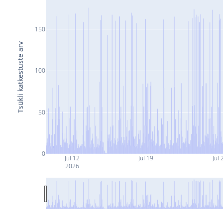
150
Tsükli katkestuste arv
100
50
0
Jul 12
Jul 19
Jul 
2026