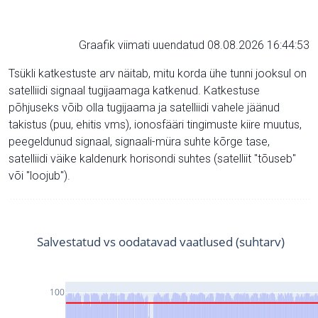
Graafik viimati uuendatud 08.08.2026 16:44:53
Tsükli katkestuste arv näitab, mitu korda ühe tunni jooksul on
satelliidi signaal tugijaamaga katkenud. Katkestuse
põhjuseks võib olla tugijaama ja satelliidi vahele jäänud
takistus (puu, ehitis vms), ionosfääri tingimuste kiire muutus,
peegeldunud signaal, signaali-müra suhte kõrge tase,
satelliidi väike kaldenurk horisondi suhtes (satelliit "tõuseb"
või "loojub").
Salvestatud vs oodatavad vaatlused (suhtarv)
100