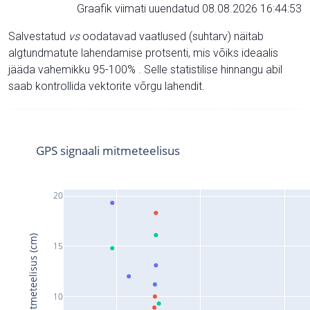
Graafik viimati uuendatud 08.08.2026 16:44:53
Salvestatud
vs
oodatavad vaatlused (suhtarv) näitab
algtundmatute lahendamise protsenti, mis võiks ideaalis
jääda vahemikku 95-100% . Selle statistilise hinnangu abil
saab kontrollida vektorite võrgu lahendit.
GPS signaali mitmeteelisus
20
Signaali mitmeteelisus (cm)
15
10