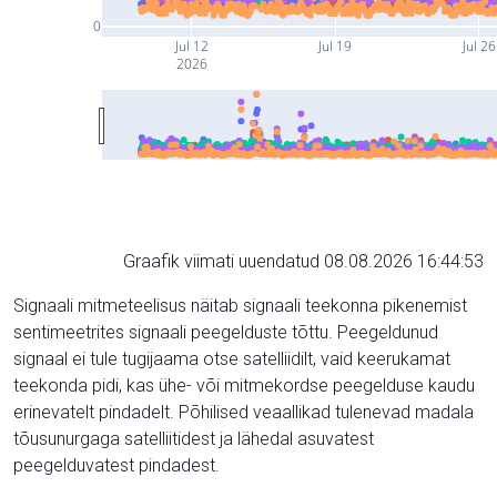
0
Jul 12
Jul 19
Jul 26
2026
Graafik viimati uuendatud 08.08.2026 16:44:53
Signaali mitmeteelisus näitab signaali teekonna pikenemist
sentimeetrites signaali peegelduste tõttu. Peegeldunud
signaal ei tule tugijaama otse satelliidilt, vaid keerukamat
teekonda pidi, kas ühe- või mitmekordse peegelduse kaudu
erinevatelt pindadelt. Põhilised veaallikad tulenevad madala
tõusunurgaga satelliitidest ja lähedal asuvatest
peegelduvatest pindadest.