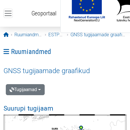
Liigu edasi põhisisu juurde
Geoportaal
Avaleht
Ruumiandmed
ESTPOS
GNSS tugijaamade graafikud
Ava menüü: Ruumiandmed
Ruumiandmed
GNSS tugijaamade graafikud
Tugijaamad
Suurupi tugijaam