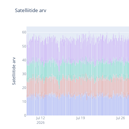
Satelliitide arv
60
50
Satelliitide arv
40
30
20
10
0
Jul 12
Jul 19
Jul 26
2026