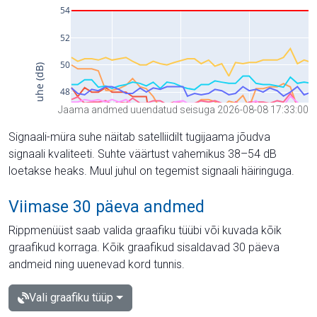
Jaama andmed uuendatud seisuga 2026-08-08 17:33:00
Signaali-müra suhe näitab satelliidilt tugijaama jõudva
signaali kvaliteeti. Suhte väärtust vahemikus 38–54 dB
loetakse heaks. Muul juhul on tegemist signaali häiringuga.
Viimase 30 päeva andmed
Rippmenüüst saab valida graafiku tüübi või kuvada kõik
graafikud korraga. Kõik graafikud sisaldavad 30 päeva
andmeid ning uuenevad kord tunnis.
Vali graafiku tüüp