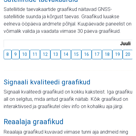
Satelliitide taevakaartide graafikud näitavad GNSS-
satelliitide suunda ja kõrgust taevas. Graafikud luuakse
eelneva ööpäeva andmete põhjal. Kuupäevade paneelist on
võimalik valida ja vaadata viimase 30 päeva graafikuid.
Juuli
8
9
10
11
12
13
14
15
16
17
18
19
20
Signaali kvaliteedi graafikud
Signaali kvaliteedi graafikuid on kokku kaksteist. Iga graafiku
all on selgitus, mida antud graafik näitab. Kõik graafikud on
interaktiivsed ja graafikutel olev info on kohaliku aja järgi.
Reaalaja graafikud
Reaalaja graafikud kuvavad viimase tunni aja andmeid ning