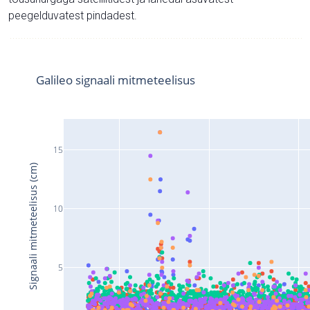
peegelduvatest pindadest.
Galileo signaali mitmeteelisus
15
Signaali mitmeteelisus (cm)
10
5