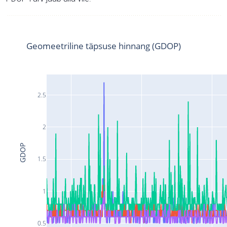
Geomeetriline täpsuse hinnang (GDOP)
2.5
2
GDOP
1.5
1
0.5