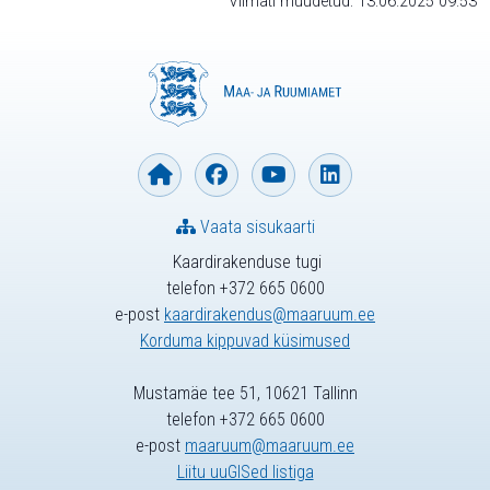
Viimati muudetud: 13.06.2025 09:53
Vaata sisukaarti
Kaardirakenduse tugi
telefon +372 665 0600
e-post
kaardirakendus@maaruum.ee
Korduma kippuvad küsimused
Mustamäe tee 51, 10621 Tallinn
telefon +372 665 0600
e-post
maaruum@maaruum.ee
Liitu uuGISed listiga