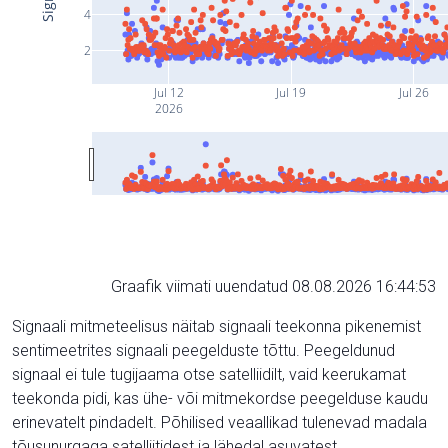
4
2
Jul 12
Jul 19
Jul 26
2026
Graafik viimati uuendatud 08.08.2026 16:44:53
Signaali mitmeteelisus näitab signaali teekonna pikenemist
sentimeetrites signaali peegelduste tõttu. Peegeldunud
signaal ei tule tugijaama otse satelliidilt, vaid keerukamat
teekonda pidi, kas ühe- või mitmekordse peegelduse kaudu
erinevatelt pindadelt. Põhilised veaallikad tulenevad madala
tõusunurgaga satelliitidest ja lähedal asuvatest