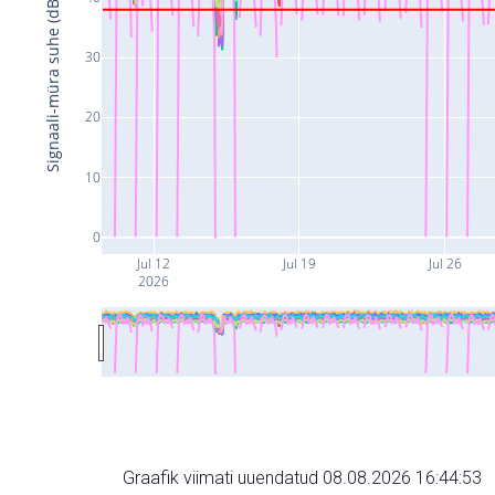
Signaali-müra suhe (dB)
30
20
10
0
Jul 12
Jul 19
Jul 26
2026
Graafik viimati uuendatud 08.08.2026 16:44:53