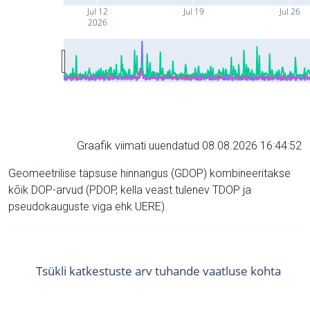
Jul 12
Jul 19
Jul 26
2026
Graafik viimati uuendatud 08.08.2026 16:44:52
Geomeetrilise täpsuse hinnangus (GDOP) kombineeritakse
kõik DOP-arvud (PDOP, kella veast tulenev TDOP ja
pseudokauguste viga ehk UERE).
Tsükli katkestuste arv tuhande vaatluse kohta