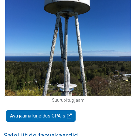
Suurupi tugijaam
Ava jaama kirjeldus GPA-s
Satelliitide taevakaardid