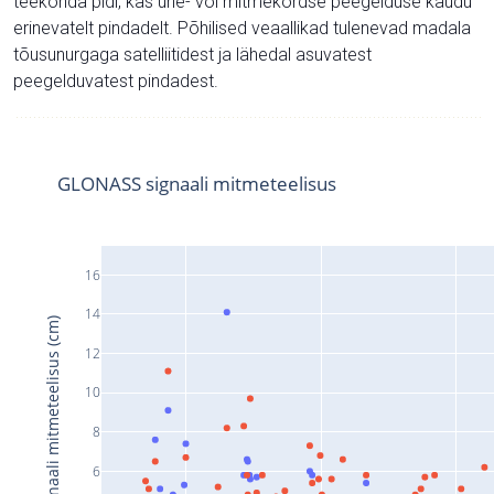
teekonda pidi, kas ühe- või mitmekordse peegelduse kaudu
erinevatelt pindadelt. Põhilised veaallikad tulenevad madala
tõusunurgaga satelliitidest ja lähedal asuvatest
peegelduvatest pindadest.
GLONASS signaali mitmeteelisus
16
14
Signaali mitmeteelisus (cm)
12
10
8
6