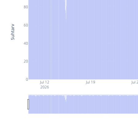
80
60
Suhtarv
40
20
0
Jul 12
Jul 19
Jul 
2026