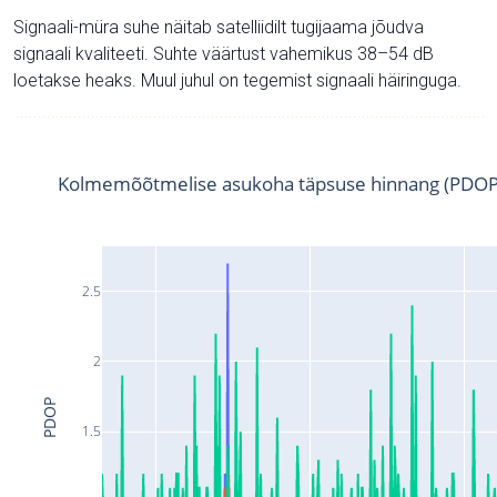
Signaali-müra suhe näitab satelliidilt tugijaama jõudva
signaali kvaliteeti. Suhte väärtust vahemikus 38–54 dB
loetakse heaks. Muul juhul on tegemist signaali häiringuga.
Kolmemõõtmelise asukoha täpsuse hinnang (PDOP
2.5
2
PDOP
1.5