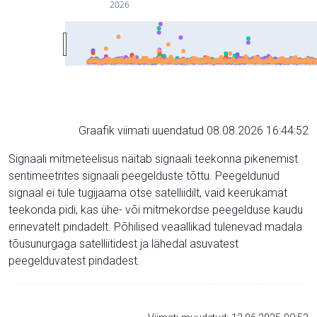
2026
Graafik viimati uuendatud 08.08.2026 16:44:52
Signaali mitmeteelisus näitab signaali teekonna pikenemist
sentimeetrites signaali peegelduste tõttu. Peegeldunud
signaal ei tule tugijaama otse satelliidilt, vaid keerukamat
teekonda pidi, kas ühe- või mitmekordse peegelduse kaudu
erinevatelt pindadelt. Põhilised veaallikad tulenevad madala
tõusunurgaga satelliitidest ja lähedal asuvatest
peegelduvatest pindadest.