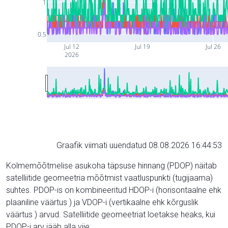
1
0.5
Jul 12
Jul 19
Jul 26
2026
Graafik viimati uuendatud 08.08.2026 16:44:53
Kolmemõõtmelise asukoha täpsuse hinnang (PDOP) näitab
satelliitide geomeetria mõõtmist vaatluspunkti (tugijaama)
suhtes. PDOP-is on kombineeritud HDOP-i (horisontaalne ehk
plaaniline väärtus ) ja VDOP-i (vertikaalne ehk kõrguslik
väärtus ) arvud. Satelliitide geomeetriat loetakse heaks, kui
PDOP-i arv jääb alla viie.