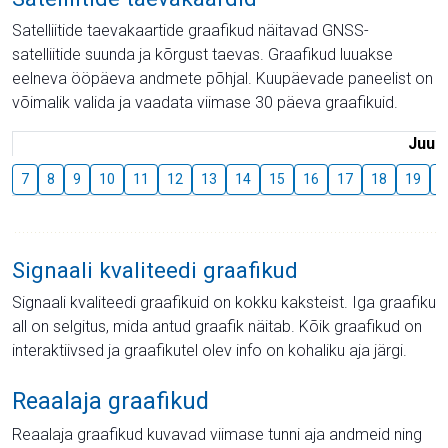
Satelliitide taevakaartide graafikud näitavad GNSS-
satelliitide suunda ja kõrgust taevas. Graafikud luuakse
eelneva ööpäeva andmete põhjal. Kuupäevade paneelist on
võimalik valida ja vaadata viimase 30 päeva graafikuid.
Juuli
7
8
9
10
11
12
13
14
15
16
17
18
19
2
Signaali kvaliteedi graafikud
Signaali kvaliteedi graafikuid on kokku kaksteist. Iga graafiku
all on selgitus, mida antud graafik näitab. Kõik graafikud on
interaktiivsed ja graafikutel olev info on kohaliku aja järgi.
Reaalaja graafikud
Reaalaja graafikud kuvavad viimase tunni aja andmeid ning