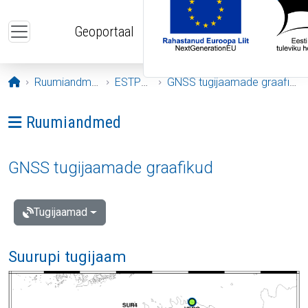
Liigu edasi põhisisu juurde
Geoportaal
Avaleht
Ruumiandmed
ESTPOS
GNSS tugijaamade graafikud
Ava menüü: Ruumiandmed
Ruumiandmed
GNSS tugijaamade graafikud
Tugijaamad
Suurupi tugijaam