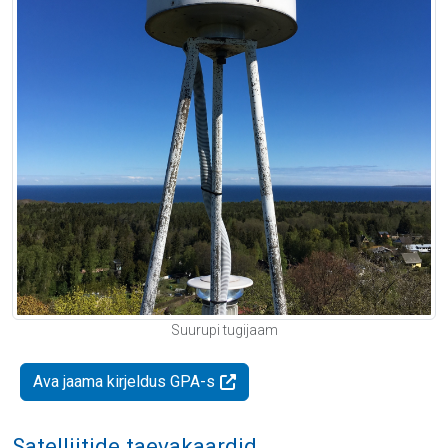
Suurupi tugijaam
Ava jaama kirjeldus GPA-s
Satelliitide taevakaardid