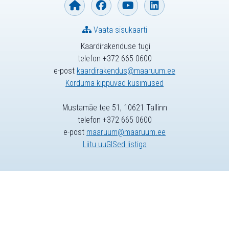
Vaata sisukaarti
Kaardirakenduse tugi
telefon +372 665 0600
e-post
kaardirakendus@maaruum.ee
Korduma kippuvad küsimused
Mustamäe tee 51, 10621 Tallinn
telefon +372 665 0600
e-post
maaruum@maaruum.ee
Liitu uuGISed listiga