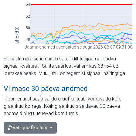
Jaama andmed uuendatud seisuga 2026-08-07 09:31:00
Signaali-müra suhe näitab satelliidilt tugijaama jõudva
signaali kvaliteeti. Suhte väärtust vahemikus 38–54 dB
loetakse heaks. Muul juhul on tegemist signaali häiringuga.
Viimase 30 päeva andmed
Rippmenüüst saab valida graafiku tüübi või kuvada kõik
graafikud korraga. Kõik graafikud sisaldavad 30 päeva
andmeid ning uuenevad kord tunnis.
Vali graafiku tüüp