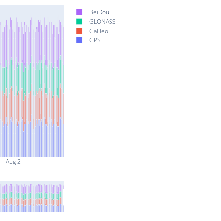
BeiDou
GLONASS
Galileo
GPS
Aug 2