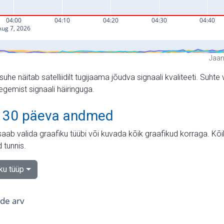
Jaam
suhe näitab satelliidilt tugijaama jõudva signaali kvaliteeti. Su
tegemist signaali häiringuga.
 30 päeva andmed
aab valida graafiku tüübi või kuvada kõik graafikud korraga. Kõ
 tunnis.
iku tüüp
tide arv