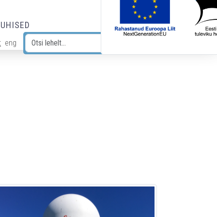
JUHISED
t
eng
Otsi