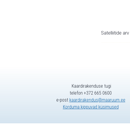
Satelliitide ar
Kaardirakenduse tugi
telefon +372 665 0600
e-post
kaardirakendus@maaruum.ee
Korduma kippuvad küsimused