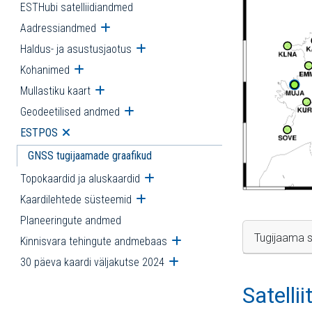
ESTHubi satelliidiandmed
Aadressiandmed
Ava alammenüü
Haldus- ja asustusjaotus
Ava alammenüü
Kohanimed
Ava alammenüü
Mullastiku kaart
Ava alammenüü
Geodeetilised andmed
Ava alammenüü
ESTPOS
Ava alammenüü
GNSS tugijaamade graafikud
Topokaardid ja aluskaardid
Ava alammenüü
Kaardilehtede süsteemid
Ava alammenüü
Planeeringute andmed
Tugijaama s
Kinnisvara tehingute andmebaas
Ava alammenüü
30 päeva kaardi väljakutse 2024
Ava alammenüü
Satelli