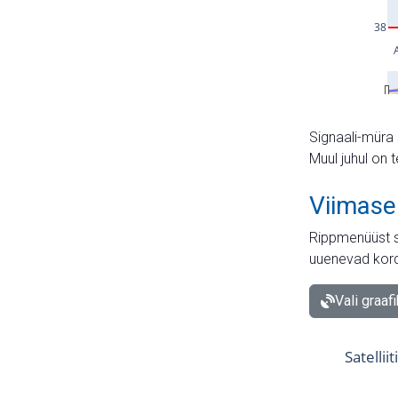
Signaali-müra 
Muul juhul on 
Viimase
Rippmenüüst s
uuenevad kord
Vali graaf
Satellii