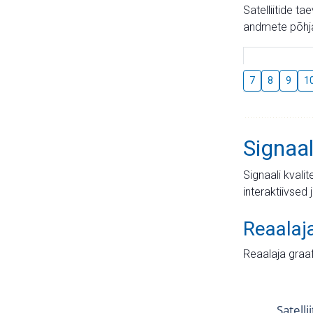
Satelliitide t
andmete põhja
7
8
9
1
Signaal
Signaali kvali
interaktiivsed 
Reaalaj
Reaalaja graa