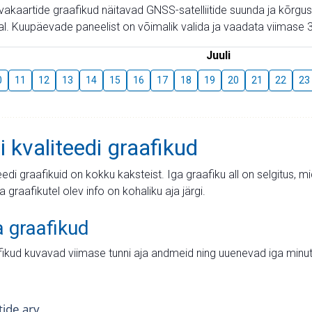
aevakaartide graafikud näitavad GNSS-satelliitide suunda ja kõr
l. Kuupäevade paneelist on võimalik valida ja vaadata viimase 3
Juuli
0
11
12
13
14
15
16
17
18
19
20
21
22
23
i kvaliteedi graafikud
teedi graafikuid on kokku kaksteist. Iga graafiku all on selgitus, 
ja graafikutel olev info on kohaliku aja järgi.
a graafikud
fikud kuvavad viimase tunni aja andmeid ning uuenevad iga minut