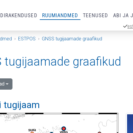
RDIRAKENDUSED
RUUMIANDMED
TEENUSED
ABI JA 
es
ndmed
ESTPOS
GNSS tugijaamade graafikud
tugijaamade graafikud
ad
i tugijaam