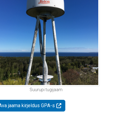
Suurupi tugijaam
Ava jaama kirjeldus GPA-s