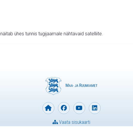
v näitab ühes tunnis tugijaamale nähtavaid satelliite.
Vaata sisukaarti