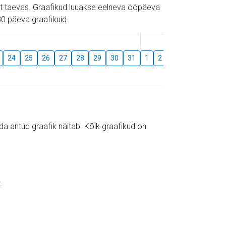
gust taevas. Graafikud luuakse eelneva ööpäeva
0 päeva graafikuid.
August
24
25
26
27
28
29
30
31
1
2
3
4
5
6
mida antud graafik näitab. Kõik graafikud on
.