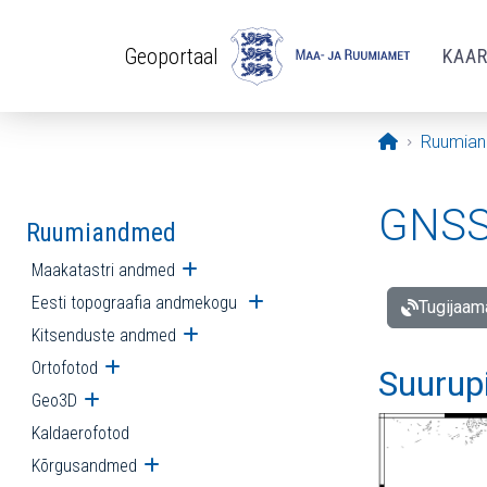
Liigu edasi põhisisu juurde
Geoportaal
KAA
Avaleht
Ruumia
GNSS 
Ruumiandmed
Maakatastri andmed
Ava alammenüü
Eesti topograafia andmekogu
Ava alammenüü
Tugijaam
Kitsenduste andmed
Ava alammenüü
Ortofotod
Ava alammenüü
Suurup
Geo3D
Ava alammenüü
Kaldaerofotod
Kõrgusandmed
Ava alammenüü