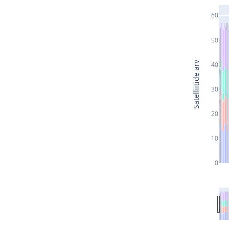
60
50
Satelliitide arv
40
30
20
10
0