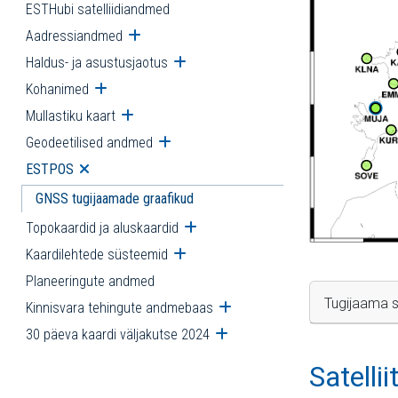
ESTHubi satelliidiandmed
Aadressiandmed
Ava alammenüü
Haldus- ja asustusjaotus
Ava alammenüü
Kohanimed
Ava alammenüü
Mullastiku kaart
Ava alammenüü
Geodeetilised andmed
Ava alammenüü
ESTPOS
Ava alammenüü
GNSS tugijaamade graafikud
Topokaardid ja aluskaardid
Ava alammenüü
Kaardilehtede süsteemid
Ava alammenüü
Planeeringute andmed
Tugijaama s
Kinnisvara tehingute andmebaas
Ava alammenüü
30 päeva kaardi väljakutse 2024
Ava alammenüü
Satelli