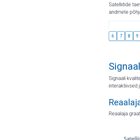
Satelliitide t
andmete põhja
6
7
8
9
Signaal
Signaali kvali
interaktiivsed 
Reaalaj
Reaalaja graa