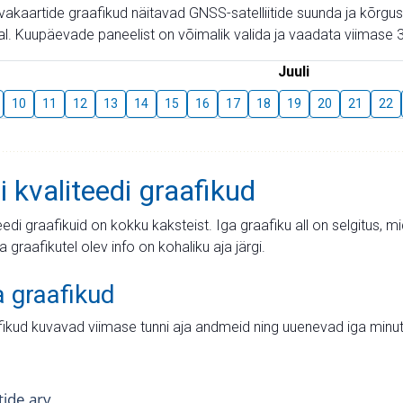
aevakaartide graafikud näitavad GNSS-satelliitide suunda ja kõr
l. Kuupäevade paneelist on võimalik valida ja vaadata viimase 3
Juuli
10
11
12
13
14
15
16
17
18
19
20
21
22
i kvaliteedi graafikud
teedi graafikuid on kokku kaksteist. Iga graafiku all on selgitus, 
ja graafikutel olev info on kohaliku aja järgi.
a graafikud
fikud kuvavad viimase tunni aja andmeid ning uuenevad iga minut