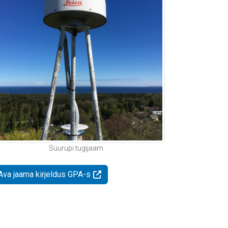
Suurupi tugijaam
Ava jaama kirjeldus GPA-s