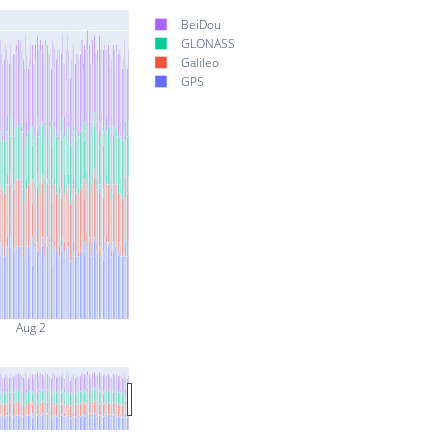
BeiDou
GLONASS
Galileo
GPS
Aug 2