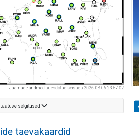
Jaamade andmed uuendatud seisuga 2026-08-06 23:57:02
taatuse selgitused
itide taevakaardid