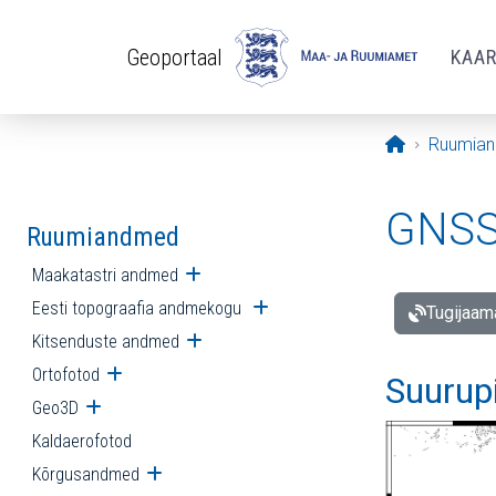
Liigu edasi põhisisu juurde
Geoportaal
KAA
Avaleht
Ruumia
GNSS 
Ruumiandmed
Maakatastri andmed
Ava alammenüü
Eesti topograafia andmekogu
Ava alammenüü
Tugijaam
Kitsenduste andmed
Ava alammenüü
Ortofotod
Ava alammenüü
Suurup
Geo3D
Ava alammenüü
Kaldaerofotod
Kõrgusandmed
Ava alammenüü