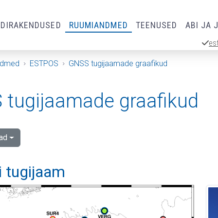
RDIRAKENDUSED
RUUMIANDMED
TEENUSED
ABI JA 
es
ndmed
ESTPOS
GNSS tugijaamade graafikud
tugijaamade graafikud
ad
i tugijaam