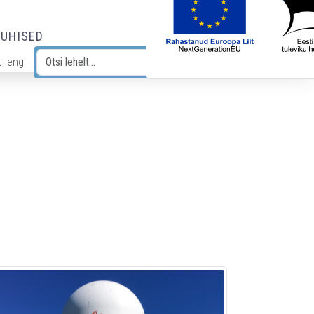
JUHISED
t
eng
Otsi