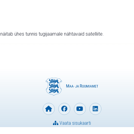
v näitab ühes tunnis tugijaamale nähtavaid satelliite.
Vaata sisukaarti