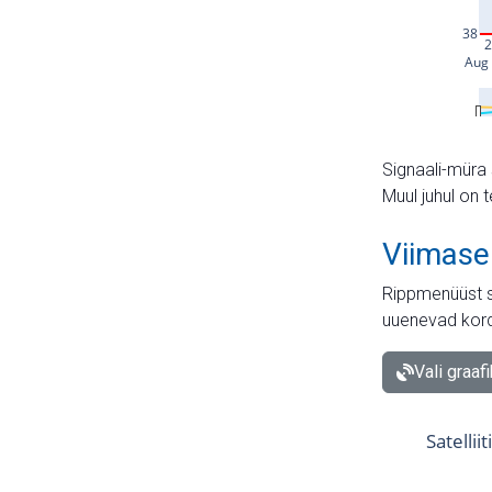
Signaali-müra 
Muul juhul on 
Viimase
Rippmenüüst s
uuenevad kord
Vali graaf
Satellii