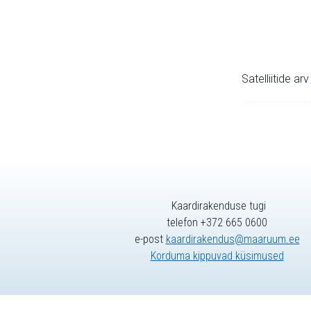
Satelliitide ar
Kaardirakenduse tugi
telefon +372 665 0600
e-post
kaardirakendus@maaruum.ee
Korduma kippuvad küsimused