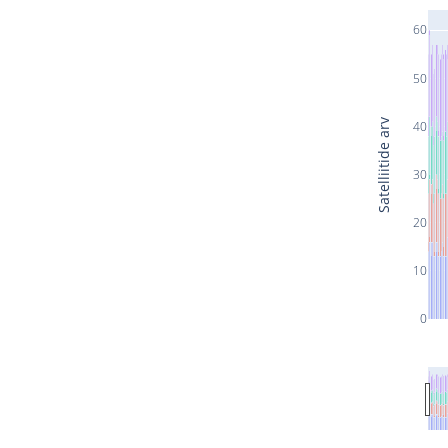
60
50
Satelliitide arv
40
30
20
10
0