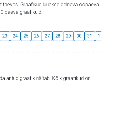
gust taevas. Graafikud luuakse eelneva ööpäeva
0 päeva graafikuid.
August
23
24
25
26
27
28
29
30
31
1
2
3
4
5
mida antud graafik näitab. Kõik graafikud on
.