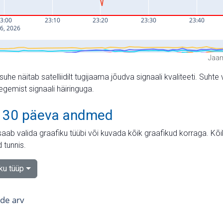
Jaam
suhe näitab satelliidilt tugijaama jõudva signaali kvaliteeti. Su
tegemist signaali häiringuga.
 30 päeva andmed
aab valida graafiku tüübi või kuvada kõik graafikud korraga. Kõ
 tunnis.
iku tüüp
tide arv