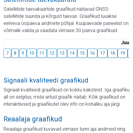
Satelliitide taevakaartide graafikud näitavad GNSS-
satelliitide suunda ja kõrgust taevas. Graafikud luuakse
eelneva ööpäeva andmete põhjal. Kuupäevade paneelist on
võimalik valida ja vaadata viimase 30 päeva graafikuid.
Juuli
7
8
9
10
11
12
13
14
15
16
17
18
19
2
Signaali kvaliteedi graafikud
Signaali kvaliteedi graafikuid on kokku kaksteist. Iga graafiku
all on selgitus, mida antud graafik näitab. Kõik graafikud on
interaktiivsed ja graafikutel olev info on kohaliku aja järgi.
Reaalaja graafikud
Reaalaja graafikud kuvavad viimase tunni aja andmeid ning