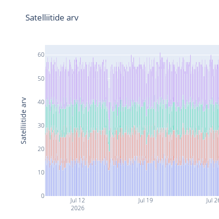
Satelliitide arv
60
50
Satelliitide arv
40
30
20
10
0
Jul 12
Jul 19
Jul 2
2026