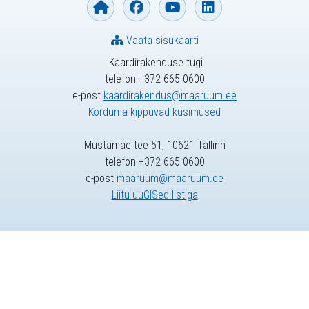
Vaata sisukaarti
Kaardirakenduse tugi
telefon +372 665 0600
e-post
kaardirakendus@maaruum.ee
Korduma kippuvad küsimused
Mustamäe tee 51, 10621 Tallinn
telefon +372 665 0600
e-post
maaruum@maaruum.ee
Liitu uuGISed listiga