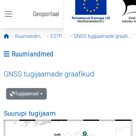
Liigu edasi põhisisu juurde
Geoportaal
Avaleht
Ruumiandmed
ESTPOS
GNSS tugijaamade graafikud
Ava menüü: Ruumiandmed
Ruumiandmed
GNSS tugijaamade graafikud
Tugijaamad
Suurupi tugijaam