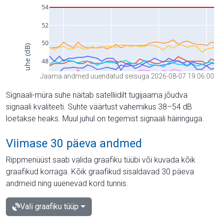
Jaama andmed uuendatud seisuga 2026-08-07 19:06:00
Signaali-müra suhe näitab satelliidilt tugijaama jõudva
signaali kvaliteeti. Suhte väärtust vahemikus 38–54 dB
loetakse heaks. Muul juhul on tegemist signaali häiringuga.
Viimase 30 päeva andmed
Rippmenüüst saab valida graafiku tüübi või kuvada kõik
graafikud korraga. Kõik graafikud sisaldavad 30 päeva
andmeid ning uuenevad kord tunnis.
Vali graafiku tüüp