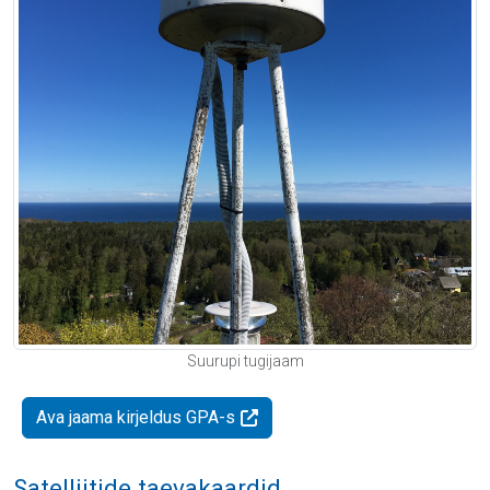
Suurupi tugijaam
Ava jaama kirjeldus GPA-s
Satelliitide taevakaardid