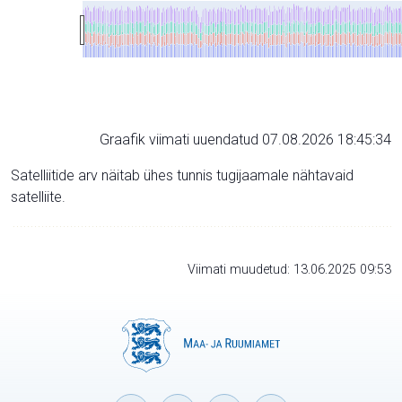
Graafik viimati uuendatud 07.08.2026 18:45:34
Satelliitide arv näitab ühes tunnis tugijaamale nähtavaid
satelliite.
Viimati muudetud: 13.06.2025 09:53