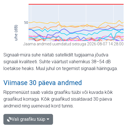
Jaama andmed uuendatud seisuga 2026-08-07 14:28:00
Signaali-müra suhe näitab satelliidilt tugijaama jõudva
signaali kvaliteeti. Suhte väärtust vahemikus 38–54 dB
loetakse heaks. Muul juhul on tegemist signaali häiringuga.
Viimase 30 päeva andmed
Rippmenüüst saab valida graafiku tüübi või kuvada kõik
graafikud korraga. Kõik graafikud sisaldavad 30 päeva
andmeid ning uuenevad kord tunnis.
Vali graafiku tüüp