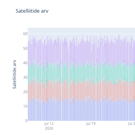
Satelliitide arv
60
50
Satelliitide arv
40
30
20
10
0
Jul 12
Jul 19
Jul 
2026