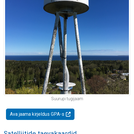
Suurupi tugijaam
Ava jaama kirjeldus GPA-s
Satelliitide taevakaardid