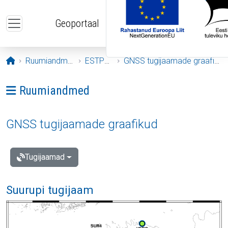
Liigu edasi põhisisu juurde
Geoportaal
Avaleht
Ruumiandmed
ESTPOS
GNSS tugijaamade graafikud
Ava menüü: Ruumiandmed
Ruumiandmed
GNSS tugijaamade graafikud
Tugijaamad
Suurupi tugijaam