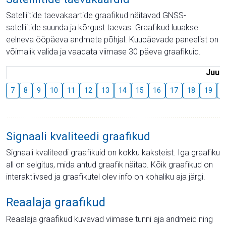
Satelliitide taevakaartide graafikud näitavad GNSS-
satelliitide suunda ja kõrgust taevas. Graafikud luuakse
eelneva ööpäeva andmete põhjal. Kuupäevade paneelist on
võimalik valida ja vaadata viimase 30 päeva graafikuid.
Juuli
7
8
9
10
11
12
13
14
15
16
17
18
19
2
Signaali kvaliteedi graafikud
Signaali kvaliteedi graafikuid on kokku kaksteist. Iga graafiku
all on selgitus, mida antud graafik näitab. Kõik graafikud on
interaktiivsed ja graafikutel olev info on kohaliku aja järgi.
Reaalaja graafikud
Reaalaja graafikud kuvavad viimase tunni aja andmeid ning