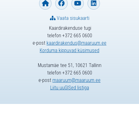
Vaata sisukaarti
Kaardirakenduse tugi
telefon +372 665 0600
e-post
kaardirakendus@maaruum.ee
Korduma kippuvad küsimused
Mustamäe tee 51, 10621 Tallinn
telefon +372 665 0600
e-post
maaruum@maaruum.ee
Liitu uuGISed listiga