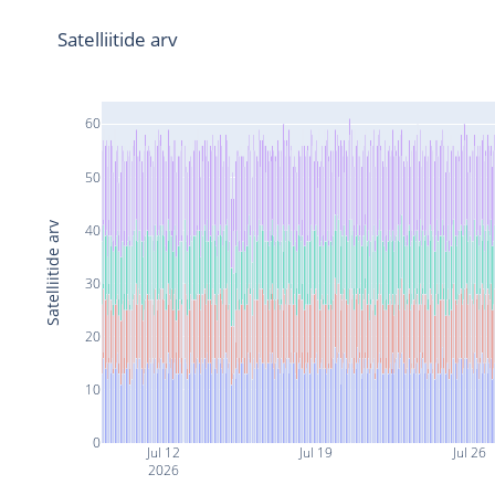
Satelliitide arv
60
50
Satelliitide arv
40
30
20
10
0
Jul 12
Jul 19
Jul 26
2026