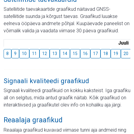
Satelliitide taevakaartide graafikud näitavad GNSS-
satelliitide suunda ja kõrgust taevas. Graafikud luuakse
eelneva ööpäeva andmete põhjal. Kuupäevade paneelist on
võimalik valida ja vaadata viimase 30 päeva graafikuid.
Juuli
8
9
10
11
12
13
14
15
16
17
18
19
20
Signaali kvaliteedi graafikud
Signaali kvaliteedi graafikuid on kokku kaksteist. Iga graafiku
all on selgitus, mida antud graafik näitab. Kõik graafikud on
interaktiivsed ja graafikutel olev info on kohaliku aja järgi.
Reaalaja graafikud
Reaalaja graafikud kuvavad viimase tunni aja andmeid ning