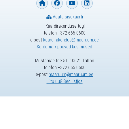
Vaata sisukaarti
Kaardirakenduse tugi
telefon +372 665 0600
e-post
kaardirakendus@maaruum.ee
Korduma kippuvad küsimused
Mustamäe tee 51, 10621 Tallinn
telefon +372 665 0600
e-post
maaruum@maaruum.ee
Liitu uuGISed listiga