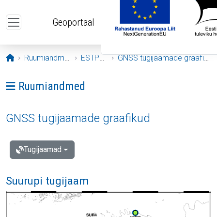
Liigu edasi põhisisu juurde
Geoportaal
Avaleht
Ruumiandmed
ESTPOS
GNSS tugijaamade graafikud
Ava menüü: Ruumiandmed
Ruumiandmed
GNSS tugijaamade graafikud
Tugijaamad
Suurupi tugijaam