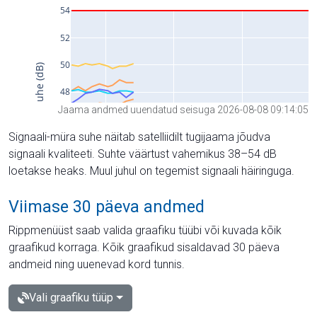
Jaama andmed uuendatud seisuga 2026-08-08 09:14:05
Signaali-müra suhe näitab satelliidilt tugijaama jõudva
signaali kvaliteeti. Suhte väärtust vahemikus 38–54 dB
loetakse heaks. Muul juhul on tegemist signaali häiringuga.
Viimase 30 päeva andmed
Rippmenüüst saab valida graafiku tüübi või kuvada kõik
graafikud korraga. Kõik graafikud sisaldavad 30 päeva
andmeid ning uuenevad kord tunnis.
Vali graafiku tüüp