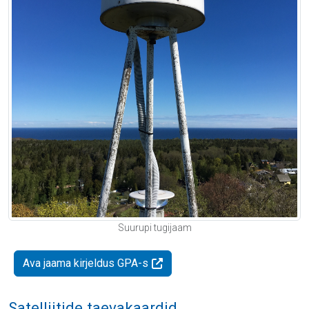
Suurupi tugijaam
Ava jaama kirjeldus GPA-s
Satelliitide taevakaardid