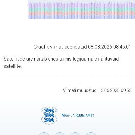
Graafik viimati uuendatud 08.08.2026 08:45:01
Satelliitide arv näitab ühes tunnis tugijaamale nähtavaid
satelliite.
Viimati muudetud: 13.06.2025 09:53