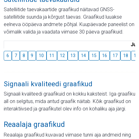
Satelliitide taevakaartide graafikud näitavad GNSS-
satelliitide suunda ja kõrgust taevas. Graafikud luuakse
eelneva ööpäeva andmete põhjal. Kuupäevade paneelist on
võimalik valida ja vaadata viimase 30 päeva graafikuid.
Juu
6
7
8
9
10
11
12
13
14
15
16
17
18
19
Signaali kvaliteedi graafikud
Signaali kvaliteedi graafikuid on kokku kaksteist. Iga graafiku
all on selgitus, mida antud graafik näitab. Kõik graafikud on
interaktiivsed ja graafikutel olev info on kohaliku aja järgi.
Reaalaja graafikud
Reaalaja graafikud kuvavad viimase tunni aja andmeid ning