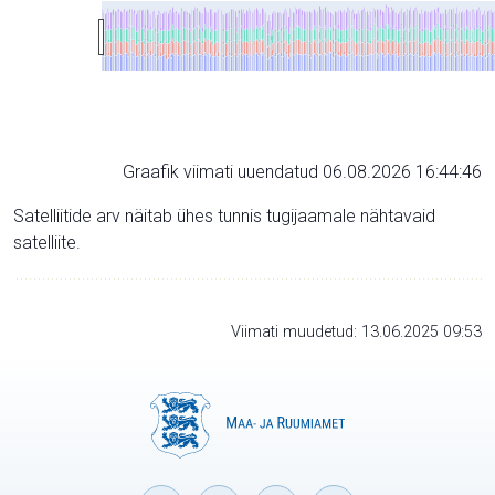
Graafik viimati uuendatud 06.08.2026 16:44:46
Satelliitide arv näitab ühes tunnis tugijaamale nähtavaid
satelliite.
Viimati muudetud: 13.06.2025 09:53