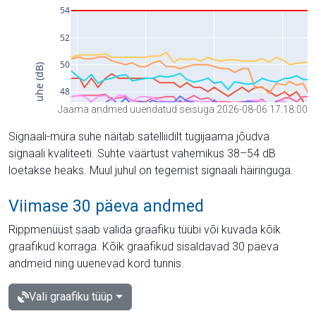
Jaama andmed uuendatud seisuga 2026-08-06 17:18:00
Signaali-müra suhe näitab satelliidilt tugijaama jõudva
signaali kvaliteeti. Suhte väärtust vahemikus 38–54 dB
loetakse heaks. Muul juhul on tegemist signaali häiringuga.
Viimase 30 päeva andmed
Rippmenüüst saab valida graafiku tüübi või kuvada kõik
graafikud korraga. Kõik graafikud sisaldavad 30 päeva
andmeid ning uuenevad kord tunnis.
Vali graafiku tüüp