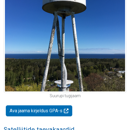
Suurupi tugijaam
Ava jaama kirjeldus GPA-s
Satelliitide taevakaardid