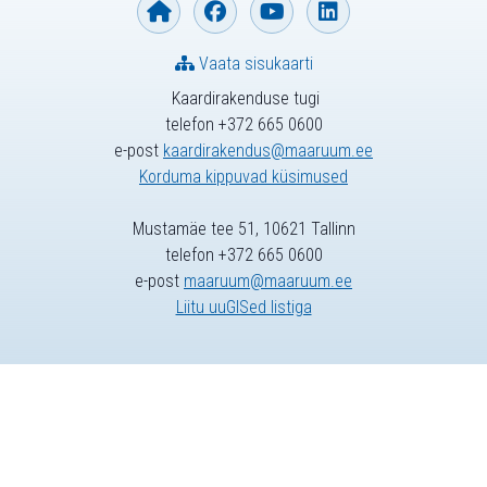
Vaata sisukaarti
Kaardirakenduse tugi
telefon +372 665 0600
e-post
kaardirakendus@maaruum.ee
Korduma kippuvad küsimused
Mustamäe tee 51, 10621 Tallinn
telefon +372 665 0600
e-post
maaruum@maaruum.ee
Liitu uuGISed listiga