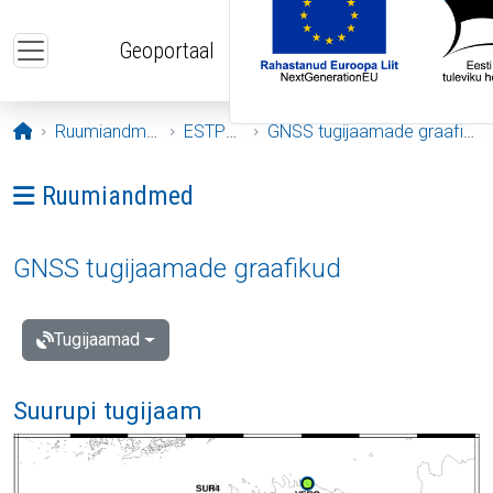
Liigu edasi põhisisu juurde
Geoportaal
Avaleht
Ruumiandmed
ESTPOS
GNSS tugijaamade graafikud
Ava menüü: Ruumiandmed
Ruumiandmed
GNSS tugijaamade graafikud
Tugijaamad
Suurupi tugijaam