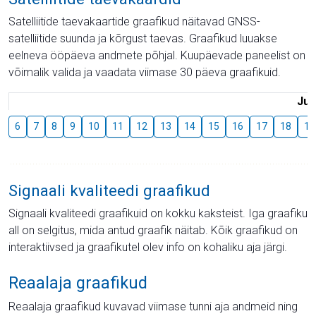
Satelliitide taevakaartide graafikud näitavad GNSS-
satelliitide suunda ja kõrgust taevas. Graafikud luuakse
eelneva ööpäeva andmete põhjal. Kuupäevade paneelist on
võimalik valida ja vaadata viimase 30 päeva graafikuid.
Juu
6
7
8
9
10
11
12
13
14
15
16
17
18
19
Signaali kvaliteedi graafikud
Signaali kvaliteedi graafikuid on kokku kaksteist. Iga graafiku
all on selgitus, mida antud graafik näitab. Kõik graafikud on
interaktiivsed ja graafikutel olev info on kohaliku aja järgi.
Reaalaja graafikud
Reaalaja graafikud kuvavad viimase tunni aja andmeid ning