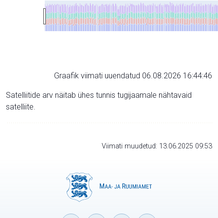
Graafik viimati uuendatud 06.08.2026 16:44:46
Satelliitide arv näitab ühes tunnis tugijaamale nähtavaid
satelliite.
Viimati muudetud: 13.06.2025 09:53