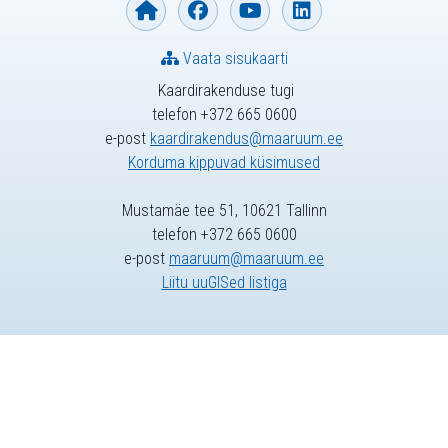
Vaata sisukaarti
Kaardirakenduse tugi
telefon +372 665 0600
e-post
kaardirakendus@maaruum.ee
Korduma kippuvad küsimused
Mustamäe tee 51, 10621 Tallinn
telefon +372 665 0600
e-post
maaruum@maaruum.ee
Liitu uuGISed listiga