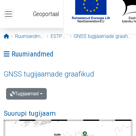
Liigu edasi põhisisu juurde
Geoportaal
Avaleht
Ruumiandmed
ESTPOS
GNSS tugijaamade graafikud
Ava menüü: Ruumiandmed
Ruumiandmed
GNSS tugijaamade graafikud
Tugijaamad
Suurupi tugijaam