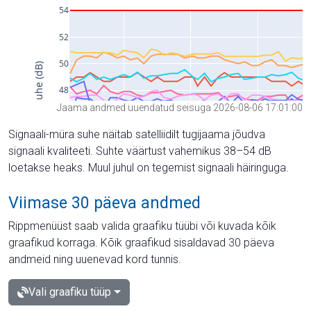
Jaama andmed uuendatud seisuga 2026-08-06 17:01:00
Signaali-müra suhe näitab satelliidilt tugijaama jõudva
signaali kvaliteeti. Suhte väärtust vahemikus 38–54 dB
loetakse heaks. Muul juhul on tegemist signaali häiringuga.
Viimase 30 päeva andmed
Rippmenüüst saab valida graafiku tüübi või kuvada kõik
graafikud korraga. Kõik graafikud sisaldavad 30 päeva
andmeid ning uuenevad kord tunnis.
Vali graafiku tüüp