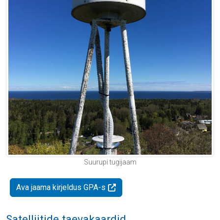
Suurupi tugijaam
Ava jaama kirjeldus GPA-s
Satelliitide taevakaardid