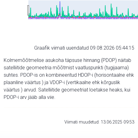
Graafik viimati uuendatud 09.08.2026 05:44:15
Kolmemõõtmelise asukoha täpsuse hinnang (PDOP) näitab
satelliitide geomeetria mõõtmist vaatluspunkti (tugijaama)
suhtes. PDOP-is on kombineeritud HDOP-i (horisontaalne ehk
plaaniline väärtus ) ja VDOP-i (vertikaalne ehk kõrguslik
väärtus ) arvud. Satelliitide geomeetriat loetakse heaks, kui
PDOP-i arv jääb alla viie.
Viimati muudetud: 13.06.2025 09:53