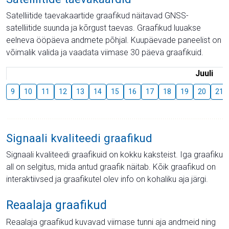
Satelliitide taevakaartide graafikud näitavad GNSS-
satelliitide suunda ja kõrgust taevas. Graafikud luuakse
eelneva ööpäeva andmete põhjal. Kuupäevade paneelist on
võimalik valida ja vaadata viimase 30 päeva graafikuid.
Juuli
9
10
11
12
13
14
15
16
17
18
19
20
21
Signaali kvaliteedi graafikud
Signaali kvaliteedi graafikuid on kokku kaksteist. Iga graafiku
all on selgitus, mida antud graafik näitab. Kõik graafikud on
interaktiivsed ja graafikutel olev info on kohaliku aja järgi.
Reaalaja graafikud
Reaalaja graafikud kuvavad viimase tunni aja andmeid ning