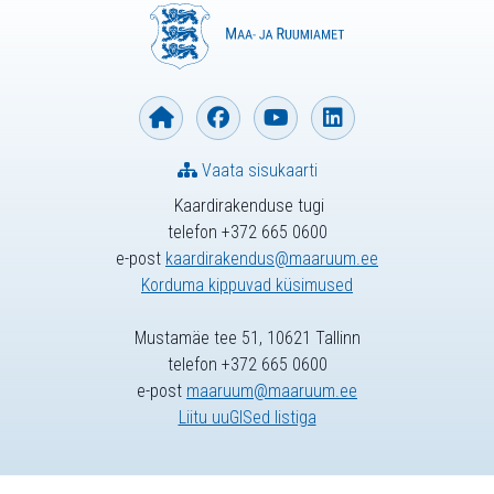
Vaata sisukaarti
Kaardirakenduse tugi
telefon +372 665 0600
e-post
kaardirakendus@maaruum.ee
Korduma kippuvad küsimused
Mustamäe tee 51, 10621 Tallinn
telefon +372 665 0600
e-post
maaruum@maaruum.ee
Liitu uuGISed listiga