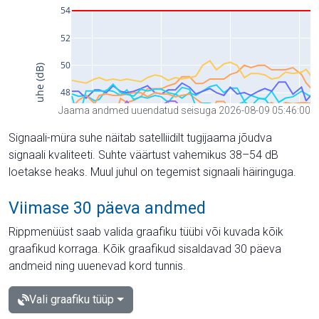
Jaama andmed uuendatud seisuga 2026-08-09 05:46:00
Signaali-müra suhe näitab satelliidilt tugijaama jõudva
signaali kvaliteeti. Suhte väärtust vahemikus 38–54 dB
loetakse heaks. Muul juhul on tegemist signaali häiringuga.
Viimase 30 päeva andmed
Rippmenüüst saab valida graafiku tüübi või kuvada kõik
graafikud korraga. Kõik graafikud sisaldavad 30 päeva
andmeid ning uuenevad kord tunnis.
Vali graafiku tüüp