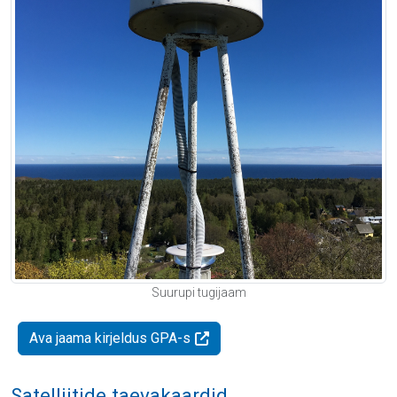
Suurupi tugijaam
Ava jaama kirjeldus GPA-s
Satelliitide taevakaardid