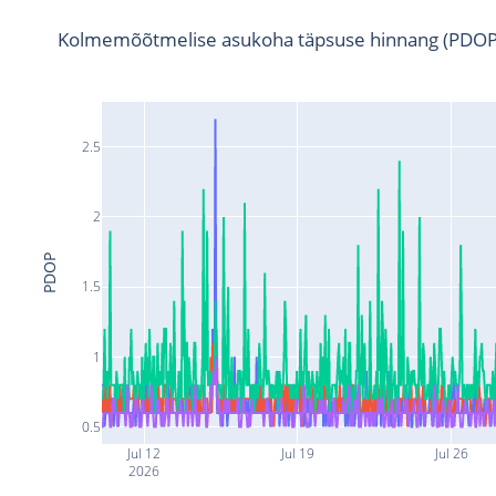
Kolmemõõtmelise asukoha täpsuse hinnang (PDOP
2.5
2
PDOP
1.5
1
0.5
Jul 12
Jul 19
Jul 26
2026