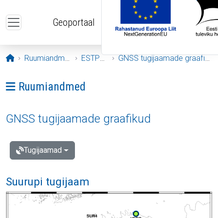
Liigu edasi põhisisu juurde
Geoportaal
Avaleht
Ruumiandmed
ESTPOS
GNSS tugijaamade graafikud
Ava menüü: Ruumiandmed
Ruumiandmed
GNSS tugijaamade graafikud
Tugijaamad
Suurupi tugijaam