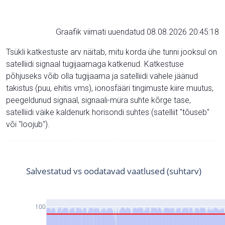
Graafik viimati uuendatud 08.08.2026 20:45:18
Tsükli katkestuste arv näitab, mitu korda ühe tunni jooksul on
satelliidi signaal tugijaamaga katkenud. Katkestuse
põhjuseks võib olla tugijaama ja satelliidi vahele jäänud
takistus (puu, ehitis vms), ionosfääri tingimuste kiire muutus,
peegeldunud signaal, signaali-müra suhte kõrge tase,
satelliidi väike kaldenurk horisondi suhtes (satelliit "tõuseb"
või "loojub").
Salvestatud vs oodatavad vaatlused (suhtarv)
100