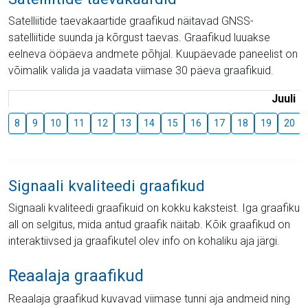
Satelliitide taevakaartide graafikud näitavad GNSS-
satelliitide suunda ja kõrgust taevas. Graafikud luuakse
eelneva ööpäeva andmete põhjal. Kuupäevade paneelist on
võimalik valida ja vaadata viimase 30 päeva graafikuid.
Juuli
8
9
10
11
12
13
14
15
16
17
18
19
20
Signaali kvaliteedi graafikud
Signaali kvaliteedi graafikuid on kokku kaksteist. Iga graafiku
all on selgitus, mida antud graafik näitab. Kõik graafikud on
interaktiivsed ja graafikutel olev info on kohaliku aja järgi.
Reaalaja graafikud
Reaalaja graafikud kuvavad viimase tunni aja andmeid ning