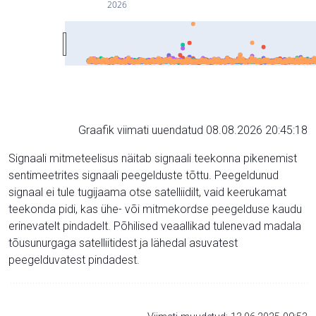
2026
Graafik viimati uuendatud 08.08.2026 20:45:18
Signaali mitmeteelisus näitab signaali teekonna pikenemist
sentimeetrites signaali peegelduste tõttu. Peegeldunud
signaal ei tule tugijaama otse satelliidilt, vaid keerukamat
teekonda pidi, kas ühe- või mitmekordse peegelduse kaudu
erinevatelt pindadelt. Põhilised veaallikad tulenevad madala
tõusunurgaga satelliitidest ja lähedal asuvatest
peegelduvatest pindadest.