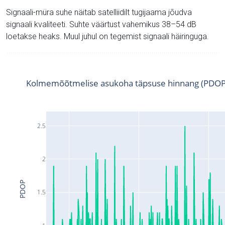
Signaali-müra suhe näitab satelliidilt tugijaama jõudva
signaali kvaliteeti. Suhte väärtust vahemikus 38–54 dB
loetakse heaks. Muul juhul on tegemist signaali häiringuga.
Kolmemõõtmelise asukoha täpsuse hinnang (PDOP
2.5
2
PDOP
1.5