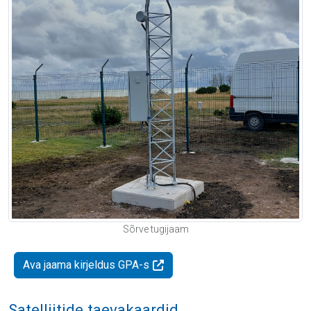
Sõrve tugijaam
Ava jaama kirjeldus GPA-s
Satelliitide taevakaardid