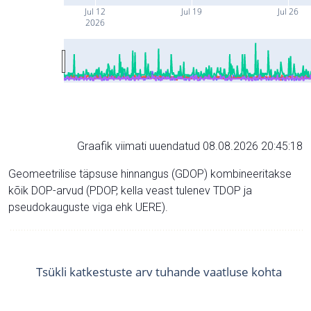
Jul 12
Jul 19
Jul 26
2026
Graafik viimati uuendatud 08.08.2026 20:45:18
Geomeetrilise täpsuse hinnangus (GDOP) kombineeritakse
kõik DOP-arvud (PDOP, kella veast tulenev TDOP ja
pseudokauguste viga ehk UERE).
Tsükli katkestuste arv tuhande vaatluse kohta