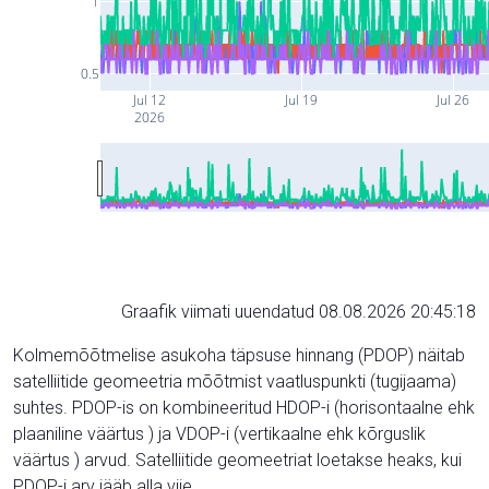
1
0.5
Jul 12
Jul 19
Jul 26
2026
Graafik viimati uuendatud 08.08.2026 20:45:18
Kolmemõõtmelise asukoha täpsuse hinnang (PDOP) näitab
satelliitide geomeetria mõõtmist vaatluspunkti (tugijaama)
suhtes. PDOP-is on kombineeritud HDOP-i (horisontaalne ehk
plaaniline väärtus ) ja VDOP-i (vertikaalne ehk kõrguslik
väärtus ) arvud. Satelliitide geomeetriat loetakse heaks, kui
PDOP-i arv jääb alla viie.