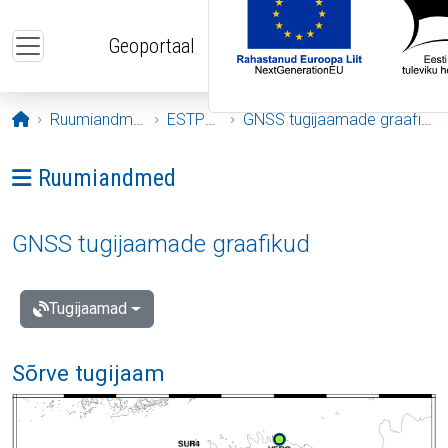
Liigu edasi põhisisu juurde
Geoportaal
Avaleht
Ruumiandmed
ESTPOS
GNSS tugijaamade graafikud
Ava menüü: Ruumiandmed
Ruumiandmed
GNSS tugijaamade graafikud
Tugijaamad
Sõrve tugijaam