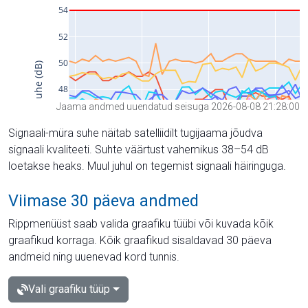
Jaama andmed uuendatud seisuga 2026-08-08 21:28:00
Signaali-müra suhe näitab satelliidilt tugijaama jõudva
signaali kvaliteeti. Suhte väärtust vahemikus 38–54 dB
loetakse heaks. Muul juhul on tegemist signaali häiringuga.
Viimase 30 päeva andmed
Rippmenüüst saab valida graafiku tüübi või kuvada kõik
graafikud korraga. Kõik graafikud sisaldavad 30 päeva
andmeid ning uuenevad kord tunnis.
Vali graafiku tüüp