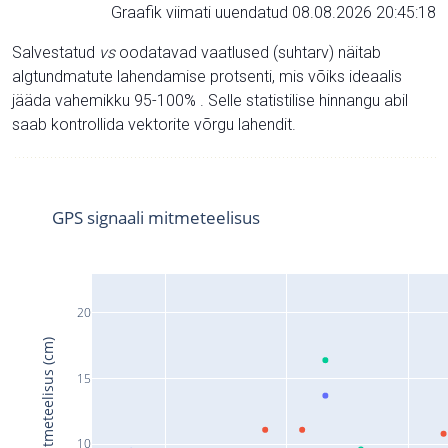
Graafik viimati uuendatud 08.08.2026 20:45:18
Salvestatud
vs
oodatavad vaatlused (suhtarv) näitab
algtundmatute lahendamise protsenti, mis võiks ideaalis
jääda vahemikku 95-100% . Selle statistilise hinnangu abil
saab kontrollida vektorite võrgu lahendit.
GPS signaali mitmeteelisus
20
Signaali mitmeteelisus (cm)
15
10