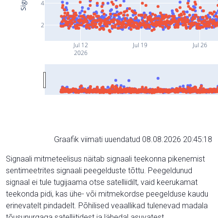
4
2
Jul 12
Jul 19
Jul 26
2026
Graafik viimati uuendatud 08.08.2026 20:45:18
Signaali mitmeteelisus näitab signaali teekonna pikenemist
sentimeetrites signaali peegelduste tõttu. Peegeldunud
signaal ei tule tugijaama otse satelliidilt, vaid keerukamat
teekonda pidi, kas ühe- või mitmekordse peegelduse kaudu
erinevatelt pindadelt. Põhilised veaallikad tulenevad madala
tõusunurgaga satelliitidest ja lähedal asuvatest