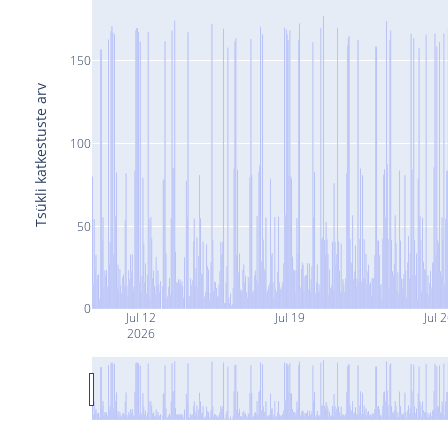
150
Tsükli katkestuste arv
100
50
0
Jul 12
Jul 19
Jul 
2026