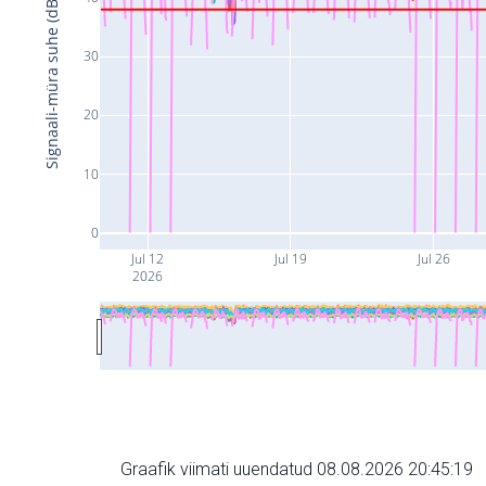
Signaali-müra suhe (dB)
30
20
10
0
Jul 12
Jul 19
Jul 26
2026
Graafik viimati uuendatud 08.08.2026 20:45:19