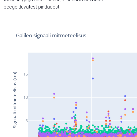
peegelduvatest pindadest.
Galileo signaali mitmeteelisus
15
Signaali mitmeteelisus (cm)
10
5