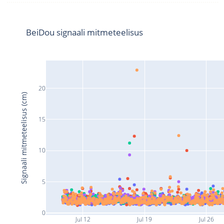
BeiDou signaali mitmeteelisus
20
Signaali mitmeteelisus (cm)
15
10
5
0
Jul 12
Jul 19
Jul 26