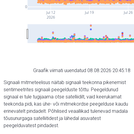
0
Jul 12
Jul 19
Jul 26
2026
Graafik viimati uuendatud 08.08.2026 20:45:18
Signaali mitmeteelisus näitab signaali teekonna pikenemist
sentimeetrites signaali peegelduste tõttu. Peegeldunud
signaal ei tule tugijaama otse satelliidilt, vaid keerukamat
teekonda pidi, kas ühe- või mitmekordse peegelduse kaudu
erinevatelt pindadelt. Põhilised veaallikad tulenevad madala
tõusunurgaga satelliitidest ja lähedal asuvatest
peegelduvatest pindadest.