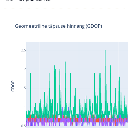
Geomeetriline täpsuse hinnang (GDOP)
2.5
2
GDOP
1.5
1
0.5