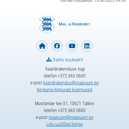
Viimati muudetud: 13.06.2025 09:53
Vaata sisukaarti
Kaardirakenduse tugi
telefon +372 665 0600
e-post
kaardirakendus@maaruum.ee
Korduma kippuvad küsimused
Mustamäe tee 51, 10621 Tallinn
telefon +372 665 0600
e-post
maaruum@maaruum.ee
Liitu uuGISed listiga