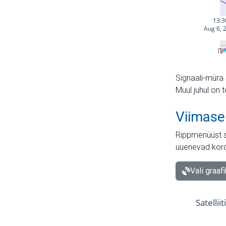
Signaali-müra 
Muul juhul on 
Viimase
Rippmenüüst s
uuenevad kord
Vali graaf
Satellii