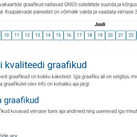
aevakaartide graafikud näitavad GNSS-satelliitide suunda ja kõr
l. Kuupäevade paneelist on võimalik valida ja vaadata viimase 3
Juuli
10
11
12
13
14
15
16
17
18
19
20
21
22
i kvaliteedi graafikud
teedi graafikuid on kokku kaksteist. Iga graafiku all on selgitus, 
ja graafikutel olev info on kohaliku aja järgi.
a graafikud
fikud kuvavad viimase tunni aja andmeid ning uuenevad iga minut