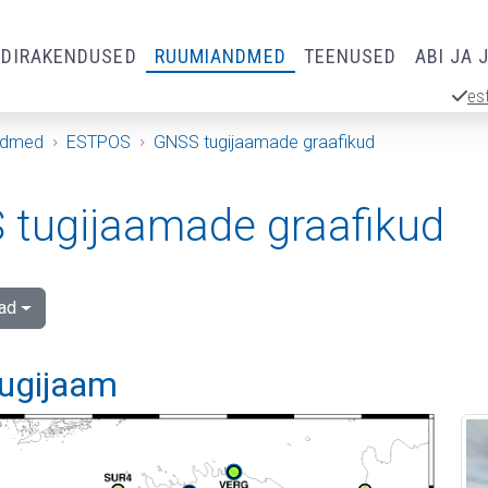
RDIRAKENDUSED
RUUMIANDMED
TEENUSED
ABI JA 
es
ndmed
ESTPOS
GNSS tugijaamade graafikud
tugijaamade graafikud
ad
tugijaam