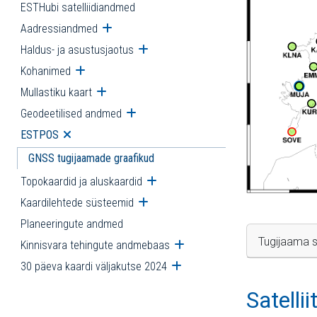
ESTHubi satelliidiandmed
Aadressiandmed
Ava alammenüü
Haldus- ja asustusjaotus
Ava alammenüü
Kohanimed
Ava alammenüü
Mullastiku kaart
Ava alammenüü
Geodeetilised andmed
Ava alammenüü
ESTPOS
Ava alammenüü
GNSS tugijaamade graafikud
Topokaardid ja aluskaardid
Ava alammenüü
Kaardilehtede süsteemid
Ava alammenüü
Planeeringute andmed
Tugijaama s
Kinnisvara tehingute andmebaas
Ava alammenüü
30 päeva kaardi väljakutse 2024
Ava alammenüü
Satelli