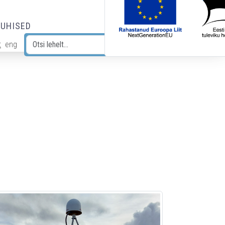
JUHISED
t
eng
Otsi