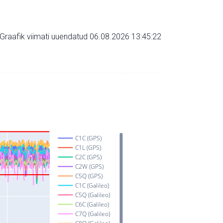
Graafik viimati uuendatud 06.08.2026 13:45:22
C1C (GPS)
C1L (GPS)
C2C (GPS)
C2W (GPS)
C5Q (GPS)
C1C (Galileo)
C5Q (Galileo)
C6C (Galileo)
C7Q (Galileo)