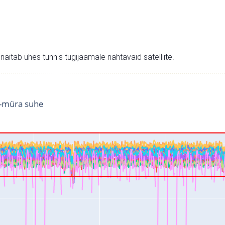
v näitab ühes tunnis tugijaamale nähtavaid satelliite.
i-müra suhe