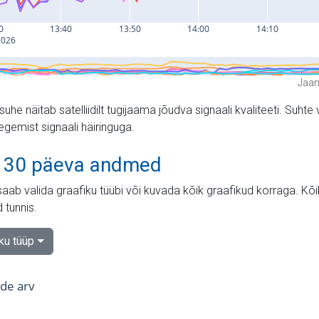
Jaam
suhe näitab satelliidilt tugijaama jõudva signaali kvaliteeti. Su
tegemist signaali häiringuga.
 30 päeva andmed
aab valida graafiku tüübi või kuvada kõik graafikud korraga. Kõ
 tunnis.
iku tüüp
tide arv