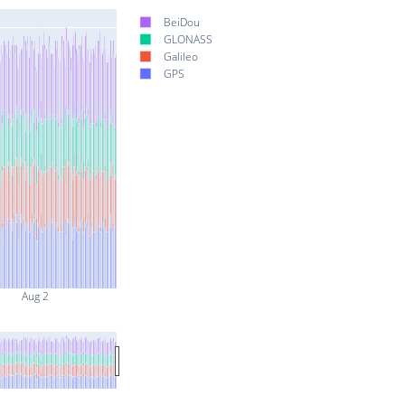
BeiDou
GLONASS
Galileo
GPS
Aug 2