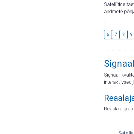
Satelliitide t
andmete põhja
6
7
8
9
Signaal
Signaali kvali
interaktiivsed 
Reaalaj
Reaalaja graa