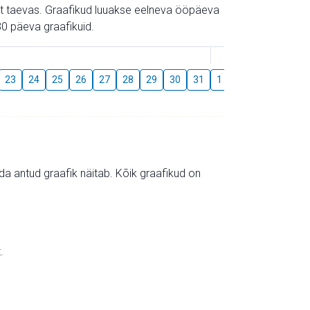
gust taevas. Graafikud luuakse eelneva ööpäeva
0 päeva graafikuid.
August
23
24
25
26
27
28
29
30
31
1
2
3
4
5
mida antud graafik näitab. Kõik graafikud on
.