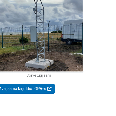
Sõrve tugijaam
Ava jaama kirjeldus GPA-s