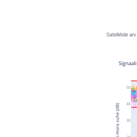
Satelliitide ar
Signaal
50
40
Signaali-müra suhe (dB)
30
20