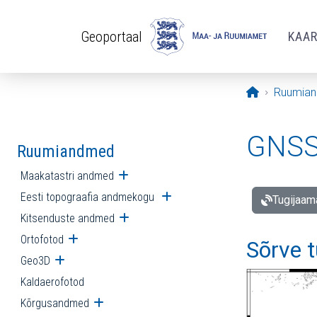
Liigu edasi põhisisu juurde
Geoportaal
KAA
Avaleht
Ruumia
GNSS 
Ruumiandmed
Maakatastri andmed
Ava alammenüü
Eesti topograafia andmekogu
Ava alammenüü
Tugijaam
Kitsenduste andmed
Ava alammenüü
Ortofotod
Ava alammenüü
Sõrve 
Geo3D
Ava alammenüü
Kaldaerofotod
Kõrgusandmed
Ava alammenüü