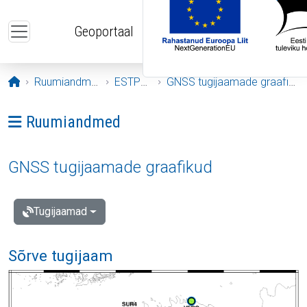
Liigu edasi põhisisu juurde
Geoportaal
Avaleht
Ruumiandmed
ESTPOS
GNSS tugijaamade graafikud
Ava menüü: Ruumiandmed
Ruumiandmed
GNSS tugijaamade graafikud
Tugijaamad
Sõrve tugijaam