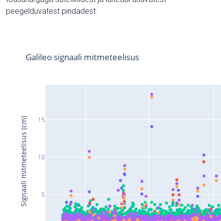
peegelduvatest pindadest.
Galileo signaali mitmeteelisus
15
Signaali mitmeteelisus (cm)
10
5