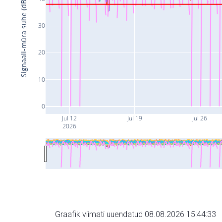
Signaali-müra suhe (dB)
30
20
10
0
Jul 12
Jul 19
Jul 26
2026
Graafik viimati uuendatud 08.08.2026 15:44:33