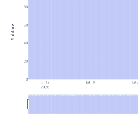
80
60
Suhtarv
40
20
0
Jul 12
Jul 19
Jul 
2026