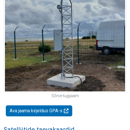
Sõrve tugijaam
Ava jaama kirjeldus GPA-s
Satelliitide taevakaardid