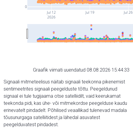
0
Jul 12
Jul 19
Jul 26
2026
Graafik viimati uuendatud 08.08.2026 15:44:33
Signaali mitmeteelisus näitab signaali teekonna pikenemist
sentimeetrites signaali peegelduste tõttu. Peegeldunud
signaal ei tule tugijaama otse satelliidilt, vaid keerukamat
teekonda pidi, kas ühe- või mitmekordse peegelduse kaudu
erinevatelt pindadelt. Põhilised veaallikad tulenevad madala
tõusunurgaga satelliitidest ja lähedal asuvatest
peegelduvatest pindadest.