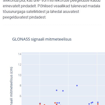
teekonda pidi, kas ühe- või mitmekordse peegelduse kaudu
erinevatelt pindadelt. Põhilised veaallikad tulenevad madala
tõusunurgaga satelliitidest ja lähedal asuvatest
peegelduvatest pindadest.
GLONASS signaali mitmeteelisus
14
12
Signaali mitmeteelisus (cm)
10
8
6