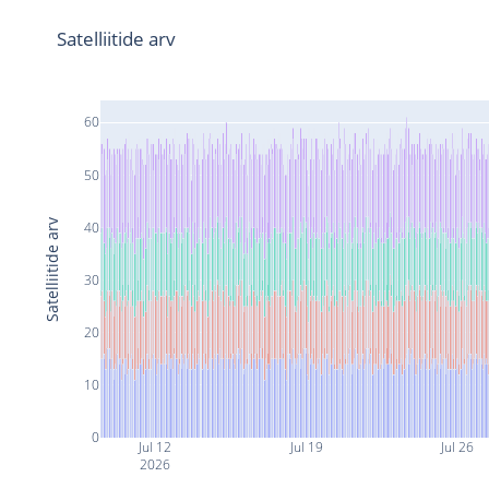
Satelliitide arv
60
50
Satelliitide arv
40
30
20
10
0
Jul 12
Jul 19
Jul 26
2026