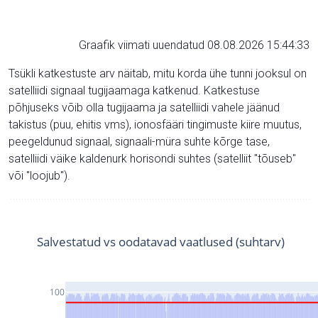
Graafik viimati uuendatud 08.08.2026 15:44:33
Tsükli katkestuste arv näitab, mitu korda ühe tunni jooksul on
satelliidi signaal tugijaamaga katkenud. Katkestuse
põhjuseks võib olla tugijaama ja satelliidi vahele jäänud
takistus (puu, ehitis vms), ionosfääri tingimuste kiire muutus,
peegeldunud signaal, signaali-müra suhte kõrge tase,
satelliidi väike kaldenurk horisondi suhtes (satelliit "tõuseb"
või "loojub").
Salvestatud vs oodatavad vaatlused (suhtarv)
100