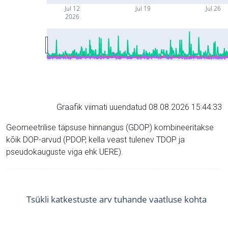
Jul 12
Jul 19
Jul 26
2026
Graafik viimati uuendatud 08.08.2026 15:44:33
Geomeetrilise täpsuse hinnangus (GDOP) kombineeritakse
kõik DOP-arvud (PDOP, kella veast tulenev TDOP ja
pseudokauguste viga ehk UERE).
Tsükli katkestuste arv tuhande vaatluse kohta