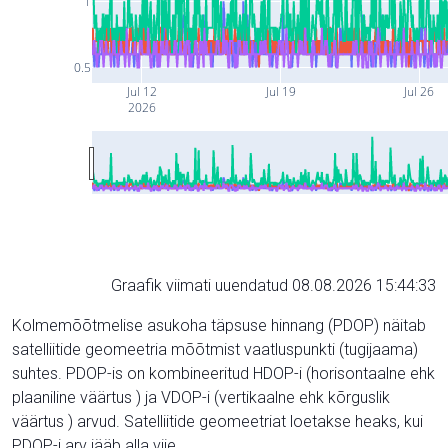
1
0.5
Jul 12
Jul 19
Jul 26
2026
Graafik viimati uuendatud 08.08.2026 15:44:33
Kolmemõõtmelise asukoha täpsuse hinnang (PDOP) näitab
satelliitide geomeetria mõõtmist vaatluspunkti (tugijaama)
suhtes. PDOP-is on kombineeritud HDOP-i (horisontaalne ehk
plaaniline väärtus ) ja VDOP-i (vertikaalne ehk kõrguslik
väärtus ) arvud. Satelliitide geomeetriat loetakse heaks, kui
PDOP-i arv jääb alla viie.