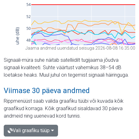
Jaama andmed uuendatud seisuga 2026-08-08 16:35:00
Signaali-müra suhe näitab satelliidilt tugijaama jõudva
signaali kvaliteeti. Suhte väärtust vahemikus 38–54 dB
loetakse heaks. Muul juhul on tegemist signaali häiringuga.
Viimase 30 päeva andmed
Rippmenüüst saab valida graafiku tüübi või kuvada kõik
graafikud korraga. Kõik graafikud sisaldavad 30 päeva
andmeid ning uuenevad kord tunnis.
Vali graafiku tüüp