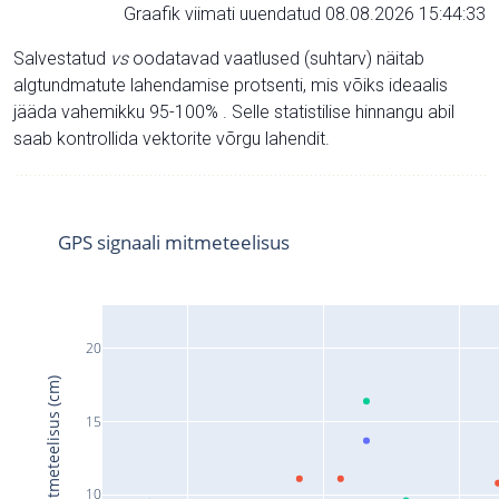
Graafik viimati uuendatud 08.08.2026 15:44:33
Salvestatud
vs
oodatavad vaatlused (suhtarv) näitab
algtundmatute lahendamise protsenti, mis võiks ideaalis
jääda vahemikku 95-100% . Selle statistilise hinnangu abil
saab kontrollida vektorite võrgu lahendit.
GPS signaali mitmeteelisus
20
Signaali mitmeteelisus (cm)
15
10