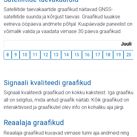
Satelliitide taevakaartide graafikud näitavad GNSS-
satelliitide suunda ja kõrgust taevas. Graafikud luuakse
eelneva ööpäeva andmete põhjal. Kuupäevade paneelist on
võimalik valida ja vaadata viimase 30 päeva graafikuid.
Juuli
8
9
10
11
12
13
14
15
16
17
18
19
20
Signaali kvaliteedi graafikud
Signaali kvaliteedi graafikuid on kokku kaksteist. Iga graafiku
all on selgitus, mida antud graafik näitab. Kõik graafikud on
interaktiivsed ja graafikutel olev info on kohaliku aja järgi.
Reaalaja graafikud
Reaalaja graafikud kuvavad viimase tunni aja andmeid ning