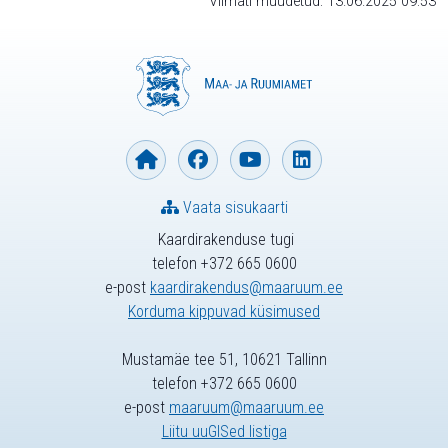
Viimati muudetud: 13.06.2025 09:53
Vaata sisukaarti
Kaardirakenduse tugi
telefon +372 665 0600
e-post
kaardirakendus@maaruum.ee
Korduma kippuvad küsimused
Mustamäe tee 51, 10621 Tallinn
telefon +372 665 0600
e-post
maaruum@maaruum.ee
Liitu uuGISed listiga