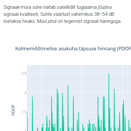
Signaali-müra suhe näitab satelliidilt tugijaama jõudva
signaali kvaliteeti. Suhte väärtust vahemikus 38–54 dB
loetakse heaks. Muul juhul on tegemist signaali häiringuga.
Kolmemõõtmelise asukoha täpsuse hinnang (PDOP
2.5
2
PDOP
1.5