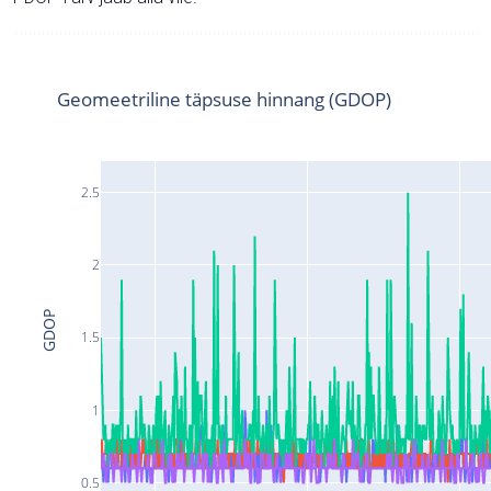
Geomeetriline täpsuse hinnang (GDOP)
2.5
2
GDOP
1.5
1
0.5