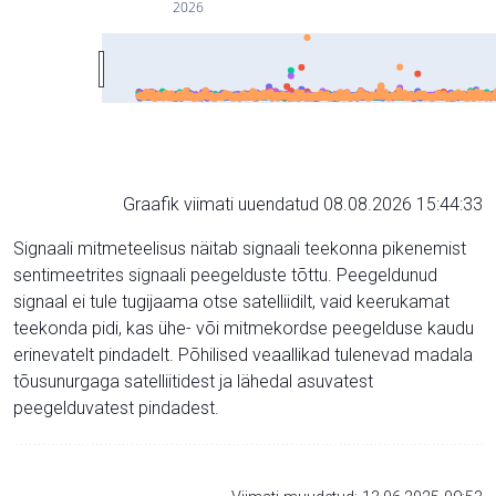
2026
Graafik viimati uuendatud 08.08.2026 15:44:33
Signaali mitmeteelisus näitab signaali teekonna pikenemist
sentimeetrites signaali peegelduste tõttu. Peegeldunud
signaal ei tule tugijaama otse satelliidilt, vaid keerukamat
teekonda pidi, kas ühe- või mitmekordse peegelduse kaudu
erinevatelt pindadelt. Põhilised veaallikad tulenevad madala
tõusunurgaga satelliitidest ja lähedal asuvatest
peegelduvatest pindadest.