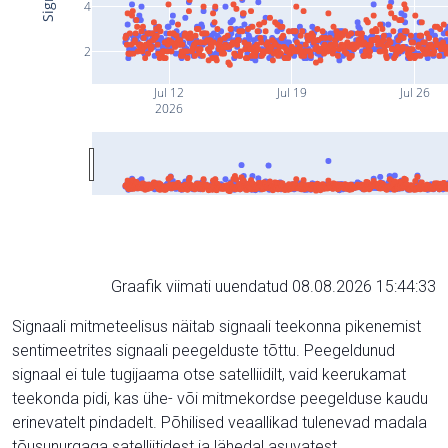
4
2
Jul 12
Jul 19
Jul 26
2026
Graafik viimati uuendatud 08.08.2026 15:44:33
Signaali mitmeteelisus näitab signaali teekonna pikenemist
sentimeetrites signaali peegelduste tõttu. Peegeldunud
signaal ei tule tugijaama otse satelliidilt, vaid keerukamat
teekonda pidi, kas ühe- või mitmekordse peegelduse kaudu
erinevatelt pindadelt. Põhilised veaallikad tulenevad madala
tõusunurgaga satelliitidest ja lähedal asuvatest