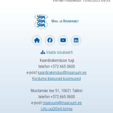
Viimati muudetud: 13.06.2025 09:53
Vaata sisukaarti
Kaardirakenduse tugi
telefon +372 665 0600
e-post
kaardirakendus@maaruum.ee
Korduma kippuvad küsimused
Mustamäe tee 51, 10621 Tallinn
telefon +372 665 0600
e-post
maaruum@maaruum.ee
Liitu uuGISed listiga