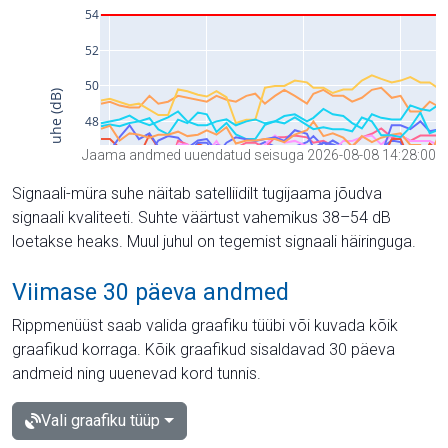
Jaama andmed uuendatud seisuga 2026-08-08 14:28:00
Signaali-müra suhe näitab satelliidilt tugijaama jõudva
signaali kvaliteeti. Suhte väärtust vahemikus 38–54 dB
loetakse heaks. Muul juhul on tegemist signaali häiringuga.
Viimase 30 päeva andmed
Rippmenüüst saab valida graafiku tüübi või kuvada kõik
graafikud korraga. Kõik graafikud sisaldavad 30 päeva
andmeid ning uuenevad kord tunnis.
Vali graafiku tüüp