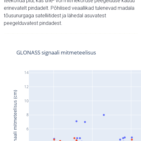
teekonda pidi, kas ühe- või mitmekordse peegelduse kaudu
erinevatelt pindadelt. Põhilised veaallikad tulenevad madala
tõusunurgaga satelliitidest ja lähedal asuvatest
peegelduvatest pindadest.
GLONASS signaali mitmeteelisus
14
12
Signaali mitmeteelisus (cm)
10
8
6