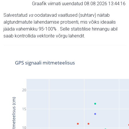
Graafik viimati uuendatud 08.08.2026 13:44:16
Salvestatud
vs
oodatavad vaatlused (suhtarv) näitab
algtundmatute lahendamise protsenti, mis võiks ideaalis
jääda vahemikku 95-100% . Selle statistilise hinnangu abil
saab kontrollida vektorite võrgu lahendit.
GPS signaali mitmeteelisus
20
Signaali mitmeteelisus (cm)
15
10