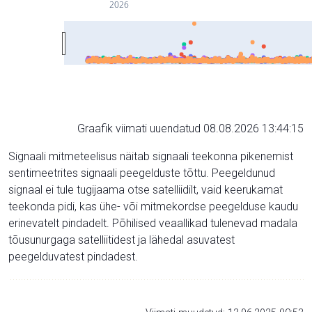
2026
Graafik viimati uuendatud 08.08.2026 13:44:15
Signaali mitmeteelisus näitab signaali teekonna pikenemist
sentimeetrites signaali peegelduste tõttu. Peegeldunud
signaal ei tule tugijaama otse satelliidilt, vaid keerukamat
teekonda pidi, kas ühe- või mitmekordse peegelduse kaudu
erinevatelt pindadelt. Põhilised veaallikad tulenevad madala
tõusunurgaga satelliitidest ja lähedal asuvatest
peegelduvatest pindadest.