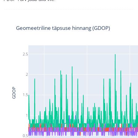
Geomeetriline täpsuse hinnang (GDOP)
2.5
2
GDOP
1.5
1
0.5