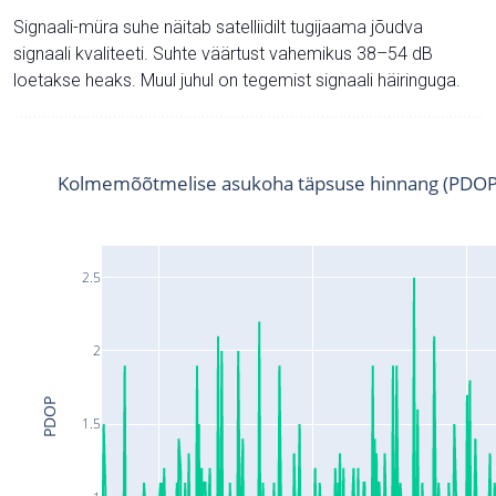
Signaali-müra suhe näitab satelliidilt tugijaama jõudva
signaali kvaliteeti. Suhte väärtust vahemikus 38–54 dB
loetakse heaks. Muul juhul on tegemist signaali häiringuga.
Kolmemõõtmelise asukoha täpsuse hinnang (PDOP
2.5
2
PDOP
1.5