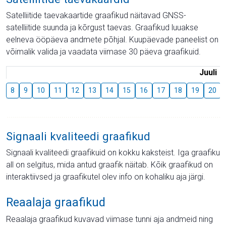
Satelliitide taevakaartide graafikud näitavad GNSS-
satelliitide suunda ja kõrgust taevas. Graafikud luuakse
eelneva ööpäeva andmete põhjal. Kuupäevade paneelist on
võimalik valida ja vaadata viimase 30 päeva graafikuid.
Juuli
8
9
10
11
12
13
14
15
16
17
18
19
20
Signaali kvaliteedi graafikud
Signaali kvaliteedi graafikuid on kokku kaksteist. Iga graafiku
all on selgitus, mida antud graafik näitab. Kõik graafikud on
interaktiivsed ja graafikutel olev info on kohaliku aja järgi.
Reaalaja graafikud
Reaalaja graafikud kuvavad viimase tunni aja andmeid ning