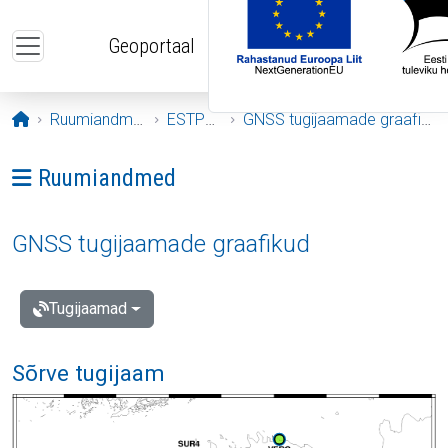
Liigu edasi põhisisu juurde
Geoportaal
Avaleht
Ruumiandmed
ESTPOS
GNSS tugijaamade graafikud
Ava menüü: Ruumiandmed
Ruumiandmed
GNSS tugijaamade graafikud
Tugijaamad
Sõrve tugijaam