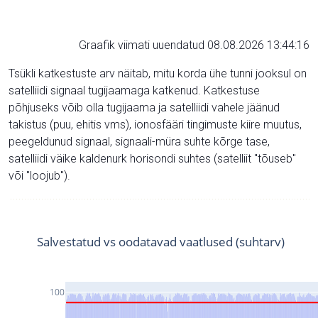
Graafik viimati uuendatud 08.08.2026 13:44:16
Tsükli katkestuste arv näitab, mitu korda ühe tunni jooksul on
satelliidi signaal tugijaamaga katkenud. Katkestuse
põhjuseks võib olla tugijaama ja satelliidi vahele jäänud
takistus (puu, ehitis vms), ionosfääri tingimuste kiire muutus,
peegeldunud signaal, signaali-müra suhte kõrge tase,
satelliidi väike kaldenurk horisondi suhtes (satelliit "tõuseb"
või "loojub").
Salvestatud vs oodatavad vaatlused (suhtarv)
100