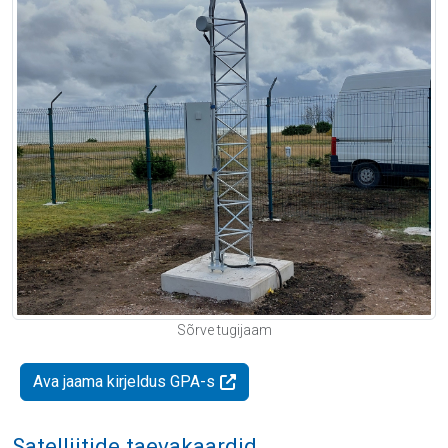
Sõrve tugijaam
Ava jaama kirjeldus GPA-s
Satelliitide taevakaardid