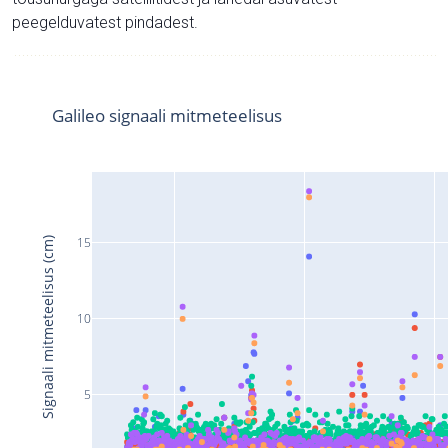
peegelduvatest pindadest.
Galileo signaali mitmeteelisus
15
Signaali mitmeteelisus (cm)
10
5