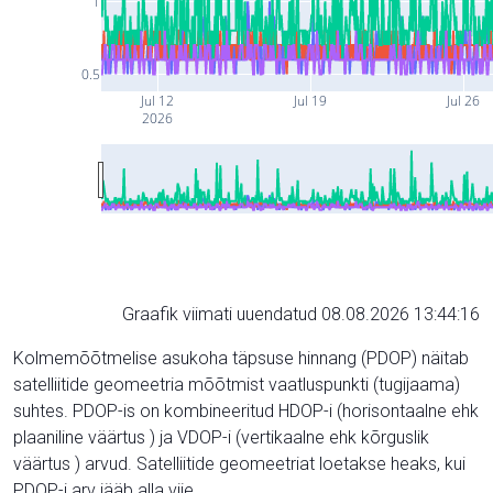
1
0.5
Jul 12
Jul 19
Jul 26
2026
Graafik viimati uuendatud 08.08.2026 13:44:16
Kolmemõõtmelise asukoha täpsuse hinnang (PDOP) näitab
satelliitide geomeetria mõõtmist vaatluspunkti (tugijaama)
suhtes. PDOP-is on kombineeritud HDOP-i (horisontaalne ehk
plaaniline väärtus ) ja VDOP-i (vertikaalne ehk kõrguslik
väärtus ) arvud. Satelliitide geomeetriat loetakse heaks, kui
PDOP-i arv jääb alla viie.