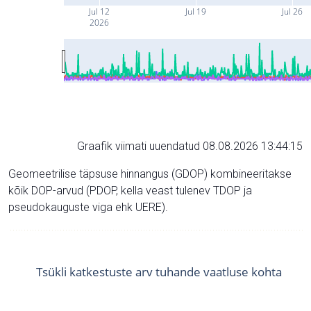
Jul 12
Jul 19
Jul 26
2026
Graafik viimati uuendatud 08.08.2026 13:44:15
Geomeetrilise täpsuse hinnangus (GDOP) kombineeritakse
kõik DOP-arvud (PDOP, kella veast tulenev TDOP ja
pseudokauguste viga ehk UERE).
Tsükli katkestuste arv tuhande vaatluse kohta