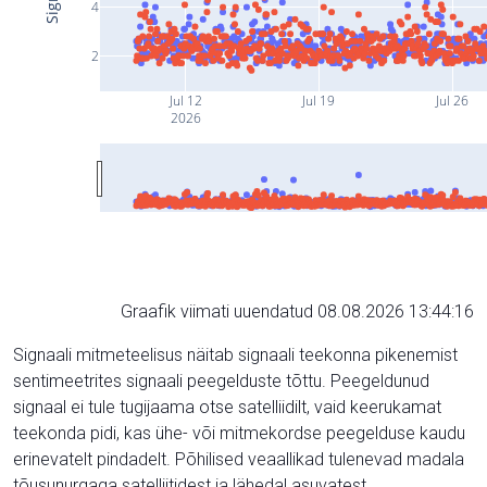
4
2
Jul 12
Jul 19
Jul 26
2026
Graafik viimati uuendatud 08.08.2026 13:44:16
Signaali mitmeteelisus näitab signaali teekonna pikenemist
sentimeetrites signaali peegelduste tõttu. Peegeldunud
signaal ei tule tugijaama otse satelliidilt, vaid keerukamat
teekonda pidi, kas ühe- või mitmekordse peegelduse kaudu
erinevatelt pindadelt. Põhilised veaallikad tulenevad madala
tõusunurgaga satelliitidest ja lähedal asuvatest