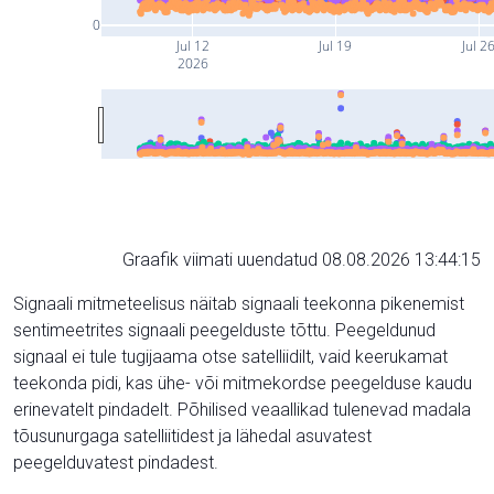
0
Jul 12
Jul 19
Jul 2
2026
Graafik viimati uuendatud 08.08.2026 13:44:15
Signaali mitmeteelisus näitab signaali teekonna pikenemist
sentimeetrites signaali peegelduste tõttu. Peegeldunud
signaal ei tule tugijaama otse satelliidilt, vaid keerukamat
teekonda pidi, kas ühe- või mitmekordse peegelduse kaudu
erinevatelt pindadelt. Põhilised veaallikad tulenevad madala
tõusunurgaga satelliitidest ja lähedal asuvatest
peegelduvatest pindadest.