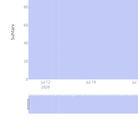
80
60
Suhtarv
40
20
0
Jul 12
Jul 19
Jul
2026