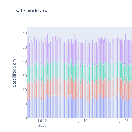
Satelliitide arv
60
50
Satelliitide arv
40
30
20
10
0
Jul 12
Jul 19
Jul 26
2026