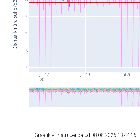
Signaali-müra suhe (dB)
30
20
10
0
Jul 12
Jul 19
Jul 26
2026
Graafik viimati uuendatud 08.08.2026 13:44:16