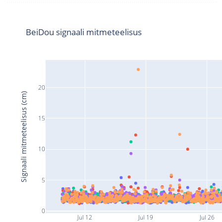
BeiDou signaali mitmeteelisus
20
Signaali mitmeteelisus (cm)
15
10
5
0
Jul 12
Jul 19
Jul 26