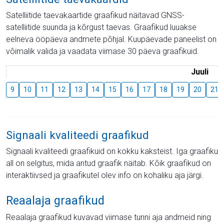
Satelliitide taevakaartide graafikud näitavad GNSS-
satelliitide suunda ja kõrgust taevas. Graafikud luuakse
eelneva ööpäeva andmete põhjal. Kuupäevade paneelist on
võimalik valida ja vaadata viimase 30 päeva graafikuid.
Juuli
9
10
11
12
13
14
15
16
17
18
19
20
21
Signaali kvaliteedi graafikud
Signaali kvaliteedi graafikuid on kokku kaksteist. Iga graafiku
all on selgitus, mida antud graafik näitab. Kõik graafikud on
interaktiivsed ja graafikutel olev info on kohaliku aja järgi.
Reaalaja graafikud
Reaalaja graafikud kuvavad viimase tunni aja andmeid ning