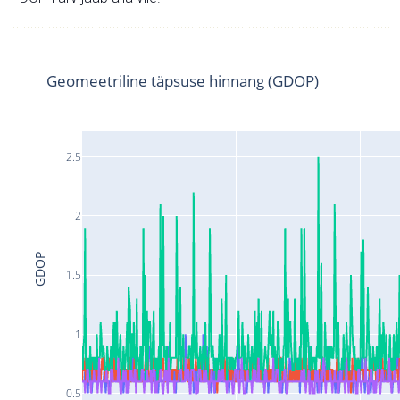
Geomeetriline täpsuse hinnang (GDOP)
2.5
2
GDOP
1.5
1
0.5