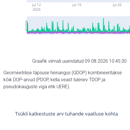
Jul 12
Jul 19
Jul 26
2026
Graafik viimati uuendatud 09.08.2026 10:45:30
Geomeetrilise täpsuse hinnangus (GDOP) kombineeritakse
kõik DOP-arvud (PDOP, kella veast tulenev TDOP ja
pseudokauguste viga ehk UERE).
Tsükli katkestuste arv tuhande vaatluse kohta