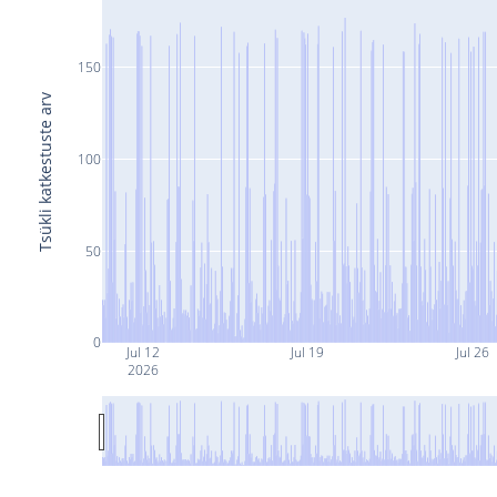
150
Tsükli katkestuste arv
100
50
0
Jul 12
Jul 19
Jul 26
2026