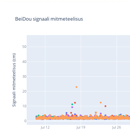
BeiDou signaali mitmeteelisus
50
Signaali mitmeteelisus (cm)
40
30
20
10
0
Jul 12
Jul 19
Jul 26