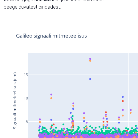
peegelduvatest pindadest.
Galileo signaali mitmeteelisus
15
Signaali mitmeteelisus (cm)
10
5