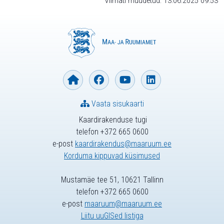
Viimati muudetud: 13.06.2025 09:53
Vaata sisukaarti
Kaardirakenduse tugi
telefon +372 665 0600
e-post
kaardirakendus@maaruum.ee
Korduma kippuvad küsimused
Mustamäe tee 51, 10621 Tallinn
telefon +372 665 0600
e-post
maaruum@maaruum.ee
Liitu uuGISed listiga