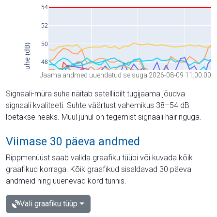
Jaama andmed uuendatud seisuga 2026-08-09 11:00:00
Signaali-müra suhe näitab satelliidilt tugijaama jõudva
signaali kvaliteeti. Suhte väärtust vahemikus 38–54 dB
loetakse heaks. Muul juhul on tegemist signaali häiringuga.
Viimase 30 päeva andmed
Rippmenüüst saab valida graafiku tüübi või kuvada kõik
graafikud korraga. Kõik graafikud sisaldavad 30 päeva
andmeid ning uuenevad kord tunnis.
Vali graafiku tüüp