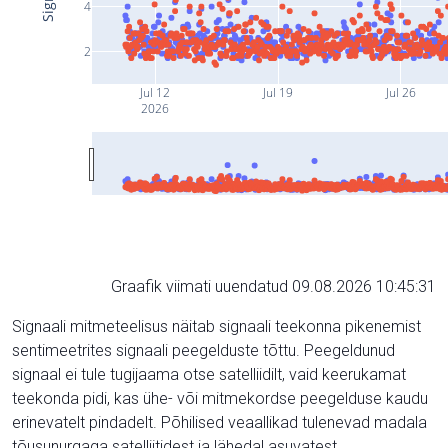
4
2
Jul 12
Jul 19
Jul 26
2026
Graafik viimati uuendatud 09.08.2026 10:45:31
Signaali mitmeteelisus näitab signaali teekonna pikenemist
sentimeetrites signaali peegelduste tõttu. Peegeldunud
signaal ei tule tugijaama otse satelliidilt, vaid keerukamat
teekonda pidi, kas ühe- või mitmekordse peegelduse kaudu
erinevatelt pindadelt. Põhilised veaallikad tulenevad madala
tõusunurgaga satelliitidest ja lähedal asuvatest