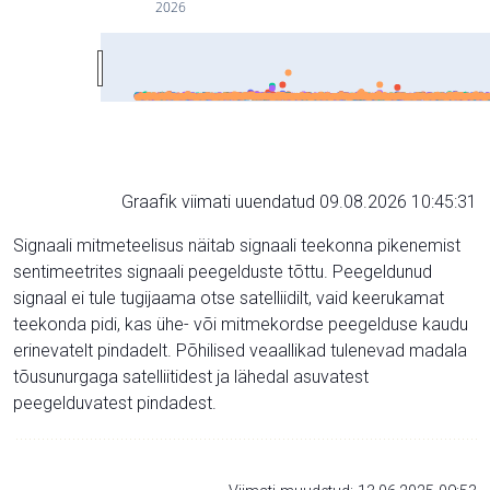
2026
Graafik viimati uuendatud 09.08.2026 10:45:31
Signaali mitmeteelisus näitab signaali teekonna pikenemist
sentimeetrites signaali peegelduste tõttu. Peegeldunud
signaal ei tule tugijaama otse satelliidilt, vaid keerukamat
teekonda pidi, kas ühe- või mitmekordse peegelduse kaudu
erinevatelt pindadelt. Põhilised veaallikad tulenevad madala
tõusunurgaga satelliitidest ja lähedal asuvatest
peegelduvatest pindadest.