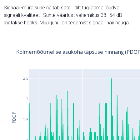
Signaali-müra suhe näitab satelliidilt tugijaama jõudva
signaali kvaliteeti. Suhte väärtust vahemikus 38–54 dB
loetakse heaks. Muul juhul on tegemist signaali häiringuga.
Kolmemõõtmelise asukoha täpsuse hinnang (PDOP
2.5
2
PDOP
1.5