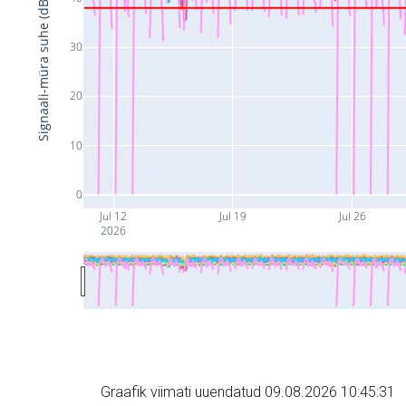
Signaali-müra suhe (dB)
30
20
10
0
Jul 12
Jul 19
Jul 26
2026
Graafik viimati uuendatud 09.08.2026 10:45:31