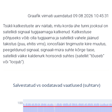
Graafik viimati uuendatud 09.08.2026 10:45:31
Tsükli katkestuste arv näitab, mitu korda ühe tunni jooksul on
satelliidi signaal tugijaamaga katkenud. Katkestuse
põhjuseks võib olla tugijaama ja satelliidi vahele jäänud
takistus (puu, ehitis vms), ionosfääri tingimuste kiire muutus,
peegeldunud signaal, signaali-müra suhte kõrge tase,
satelliidi väike kaldenurk horisondi suhtes (satelliit "tõuseb"
või "loojub").
Salvestatud vs oodatavad vaatlused (suhtarv)
100