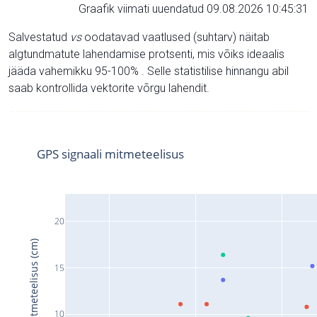
Graafik viimati uuendatud 09.08.2026 10:45:31
Salvestatud
vs
oodatavad vaatlused (suhtarv) näitab
algtundmatute lahendamise protsenti, mis võiks ideaalis
jääda vahemikku 95-100% . Selle statistilise hinnangu abil
saab kontrollida vektorite võrgu lahendit.
GPS signaali mitmeteelisus
20
Signaali mitmeteelisus (cm)
15
10