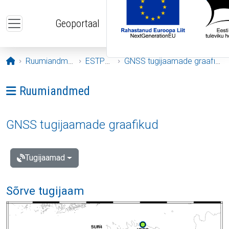
Liigu edasi põhisisu juurde
Geoportaal
Avaleht
Ruumiandmed
ESTPOS
GNSS tugijaamade graafikud
Ava menüü: Ruumiandmed
Ruumiandmed
GNSS tugijaamade graafikud
Tugijaamad
Sõrve tugijaam