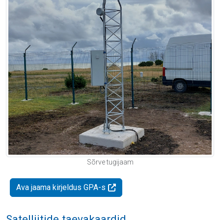
Sõrve tugijaam
Ava jaama kirjeldus GPA-s
Satelliitide taevakaardid