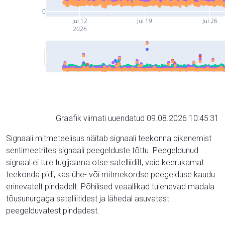
0
Jul 12
Jul 19
Jul 26
2026
Graafik viimati uuendatud 09.08.2026 10:45:31
Signaali mitmeteelisus näitab signaali teekonna pikenemist
sentimeetrites signaali peegelduste tõttu. Peegeldunud
signaal ei tule tugijaama otse satelliidilt, vaid keerukamat
teekonda pidi, kas ühe- või mitmekordse peegelduse kaudu
erinevatelt pindadelt. Põhilised veaallikad tulenevad madala
tõusunurgaga satelliitidest ja lähedal asuvatest
peegelduvatest pindadest.