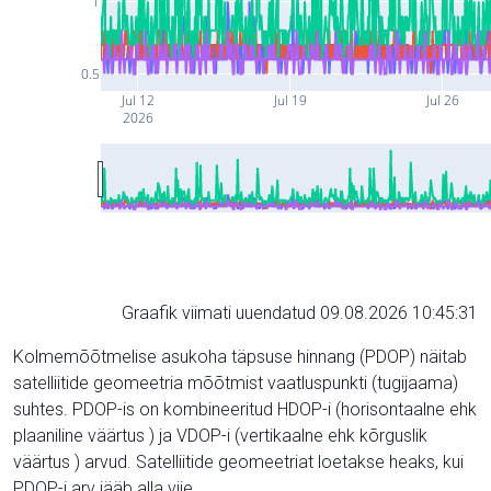
1
0.5
Jul 12
Jul 19
Jul 26
2026
Graafik viimati uuendatud 09.08.2026 10:45:31
Kolmemõõtmelise asukoha täpsuse hinnang (PDOP) näitab
satelliitide geomeetria mõõtmist vaatluspunkti (tugijaama)
suhtes. PDOP-is on kombineeritud HDOP-i (horisontaalne ehk
plaaniline väärtus ) ja VDOP-i (vertikaalne ehk kõrguslik
väärtus ) arvud. Satelliitide geomeetriat loetakse heaks, kui
PDOP-i arv jääb alla viie.