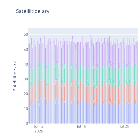
Satelliitide arv
60
50
Satelliitide arv
40
30
20
10
0
Jul 12
Jul 19
Jul 26
2026