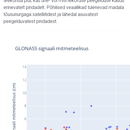
teekonda pidi, kas ühe- või mitmekordse peegelduse kaudu
erinevatelt pindadelt. Põhilised veaallikad tulenevad madala
tõusunurgaga satelliitidest ja lähedal asuvatest
peegelduvatest pindadest.
GLONASS signaali mitmeteelisus
14
12
Signaali mitmeteelisus (cm)
10
8
6