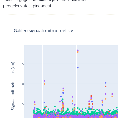
peegelduvatest pindadest.
Galileo signaali mitmeteelisus
15
Signaali mitmeteelisus (cm)
10
5