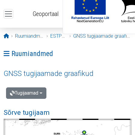
Liigu edasi põhisisu juurde
Geoportaal
Avaleht
Ruumiandmed
ESTPOS
GNSS tugijaamade graafikud
Ava menüü: Ruumiandmed
Ruumiandmed
GNSS tugijaamade graafikud
Tugijaamad
Sõrve tugijaam