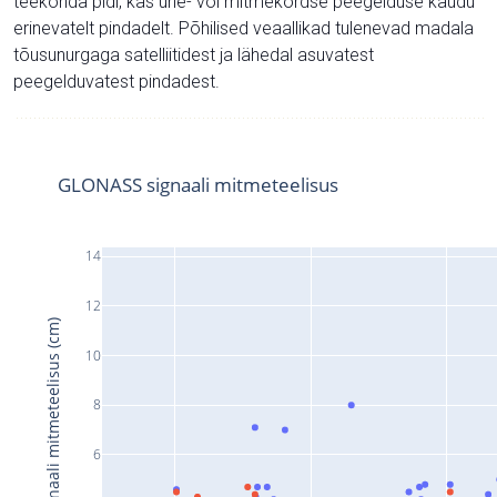
teekonda pidi, kas ühe- või mitmekordse peegelduse kaudu
erinevatelt pindadelt. Põhilised veaallikad tulenevad madala
tõusunurgaga satelliitidest ja lähedal asuvatest
peegelduvatest pindadest.
GLONASS signaali mitmeteelisus
14
12
Signaali mitmeteelisus (cm)
10
8
6