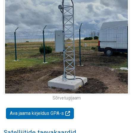
Sõrve tugijaam
Ava jaama kirjeldus GPA-s
Satelliitide taevakaardid