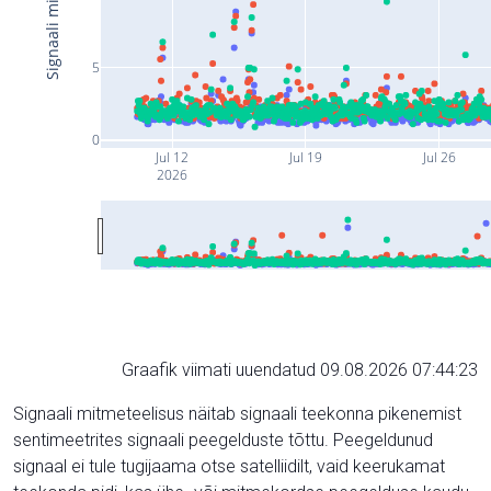
5
0
Jul 12
Jul 19
Jul 26
2026
Graafik viimati uuendatud 09.08.2026 07:44:23
Signaali mitmeteelisus näitab signaali teekonna pikenemist
sentimeetrites signaali peegelduste tõttu. Peegeldunud
signaal ei tule tugijaama otse satelliidilt, vaid keerukamat