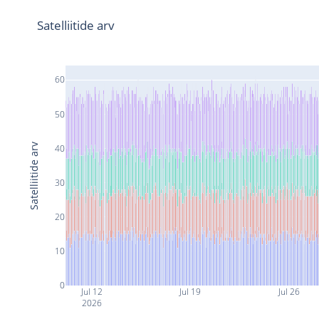
Satelliitide arv
60
50
Satelliitide arv
40
30
20
10
0
Jul 12
Jul 19
Jul 26
2026