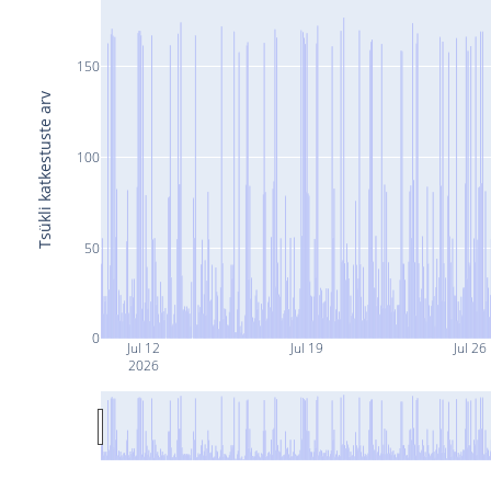
150
Tsükli katkestuste arv
100
50
0
Jul 12
Jul 19
Jul 26
2026