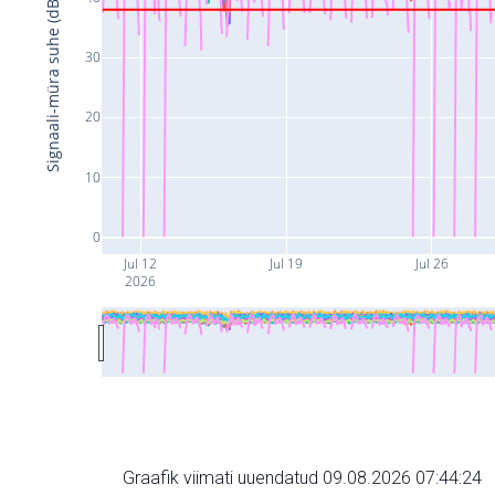
Signaali-müra suhe (dB)
30
20
10
0
Jul 12
Jul 19
Jul 26
2026
Graafik viimati uuendatud 09.08.2026 07:44:24