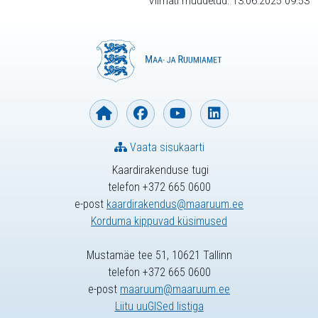
Viimati muudetud: 13.06.2025 09:53
Vaata sisukaarti
Kaardirakenduse tugi
telefon +372 665 0600
e-post
kaardirakendus@maaruum.ee
Korduma kippuvad küsimused
Mustamäe tee 51, 10621 Tallinn
telefon +372 665 0600
e-post
maaruum@maaruum.ee
Liitu uuGISed listiga