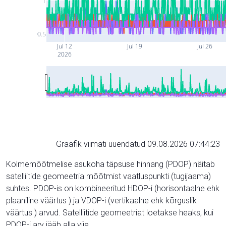
1
0.5
Jul 12
Jul 19
Jul 26
2026
Graafik viimati uuendatud 09.08.2026 07:44:23
Kolmemõõtmelise asukoha täpsuse hinnang (PDOP) näitab
satelliitide geomeetria mõõtmist vaatluspunkti (tugijaama)
suhtes. PDOP-is on kombineeritud HDOP-i (horisontaalne ehk
plaaniline väärtus ) ja VDOP-i (vertikaalne ehk kõrguslik
väärtus ) arvud. Satelliitide geomeetriat loetakse heaks, kui
PDOP-i arv jääb alla viie.