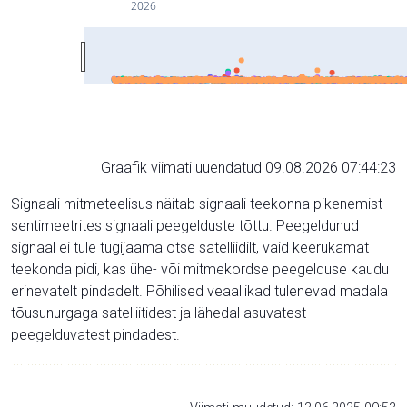
2026
Graafik viimati uuendatud 09.08.2026 07:44:23
Signaali mitmeteelisus näitab signaali teekonna pikenemist
sentimeetrites signaali peegelduste tõttu. Peegeldunud
signaal ei tule tugijaama otse satelliidilt, vaid keerukamat
teekonda pidi, kas ühe- või mitmekordse peegelduse kaudu
erinevatelt pindadelt. Põhilised veaallikad tulenevad madala
tõusunurgaga satelliitidest ja lähedal asuvatest
peegelduvatest pindadest.