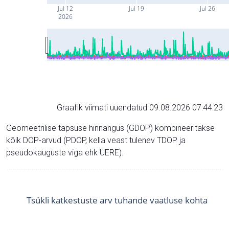
Jul 12
Jul 19
Jul 26
2026
Graafik viimati uuendatud 09.08.2026 07:44:23
Geomeetrilise täpsuse hinnangus (GDOP) kombineeritakse
kõik DOP-arvud (PDOP, kella veast tulenev TDOP ja
pseudokauguste viga ehk UERE).
Tsükli katkestuste arv tuhande vaatluse kohta