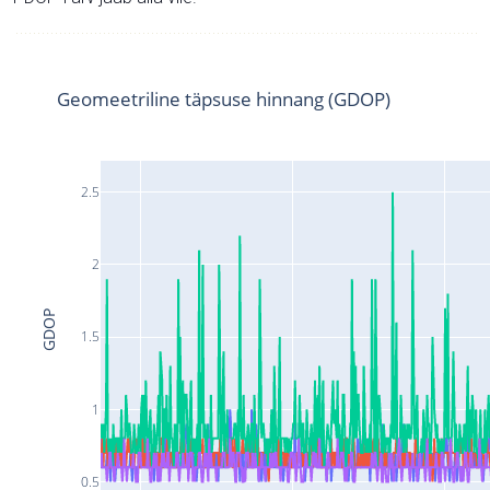
Geomeetriline täpsuse hinnang (GDOP)
2.5
2
GDOP
1.5
1
0.5