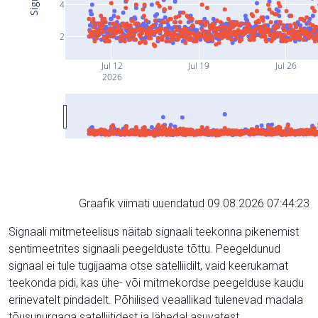
4
2
Jul 12
Jul 19
Jul 26
2026
Graafik viimati uuendatud 09.08.2026 07:44:23
Signaali mitmeteelisus näitab signaali teekonna pikenemist
sentimeetrites signaali peegelduste tõttu. Peegeldunud
signaal ei tule tugijaama otse satelliidilt, vaid keerukamat
teekonda pidi, kas ühe- või mitmekordse peegelduse kaudu
erinevatelt pindadelt. Põhilised veaallikad tulenevad madala
tõusunurgaga satelliitidest ja lähedal asuvatest