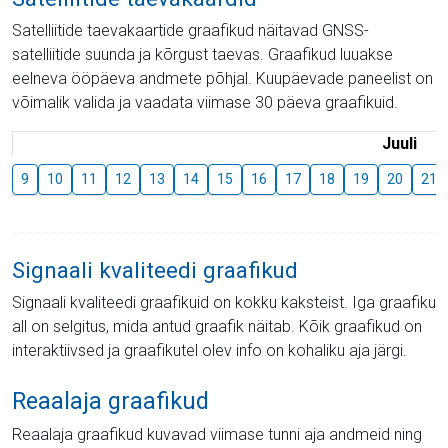
Satelliitide taevakaartide graafikud näitavad GNSS-
satelliitide suunda ja kõrgust taevas. Graafikud luuakse
eelneva ööpäeva andmete põhjal. Kuupäevade paneelist on
võimalik valida ja vaadata viimase 30 päeva graafikuid.
Juuli
9
10
11
12
13
14
15
16
17
18
19
20
21
Signaali kvaliteedi graafikud
Signaali kvaliteedi graafikuid on kokku kaksteist. Iga graafiku
all on selgitus, mida antud graafik näitab. Kõik graafikud on
interaktiivsed ja graafikutel olev info on kohaliku aja järgi.
Reaalaja graafikud
Reaalaja graafikud kuvavad viimase tunni aja andmeid ning