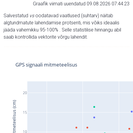
Graafik viimati uuendatud 09.08.2026 07:44:23
Salvestatud
vs
oodatavad vaatlused (suhtarv) näitab
algtundmatute lahendamise protsenti, mis võiks ideaalis
jääda vahemikku 95-100% . Selle statistilise hinnangu abil
saab kontrollida vektorite võrgu lahendit.
GPS signaali mitmeteelisus
20
Signaali mitmeteelisus (cm)
15
10