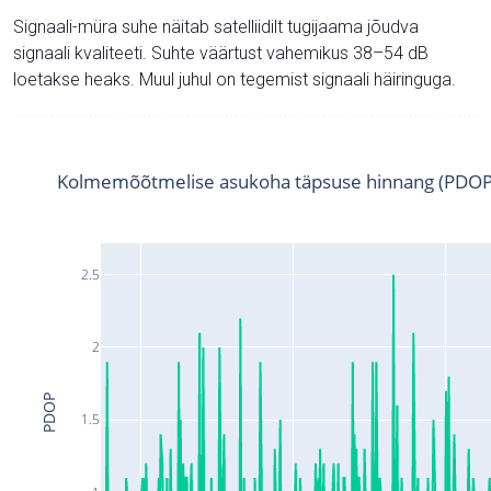
Signaali-müra suhe näitab satelliidilt tugijaama jõudva
signaali kvaliteeti. Suhte väärtust vahemikus 38–54 dB
loetakse heaks. Muul juhul on tegemist signaali häiringuga.
Kolmemõõtmelise asukoha täpsuse hinnang (PDOP
2.5
2
PDOP
1.5