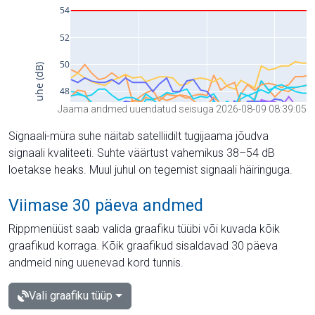
Jaama andmed uuendatud seisuga 2026-08-09 08:39:05
Signaali-müra suhe näitab satelliidilt tugijaama jõudva
signaali kvaliteeti. Suhte väärtust vahemikus 38–54 dB
loetakse heaks. Muul juhul on tegemist signaali häiringuga.
Viimase 30 päeva andmed
Rippmenüüst saab valida graafiku tüübi või kuvada kõik
graafikud korraga. Kõik graafikud sisaldavad 30 päeva
andmeid ning uuenevad kord tunnis.
Vali graafiku tüüp