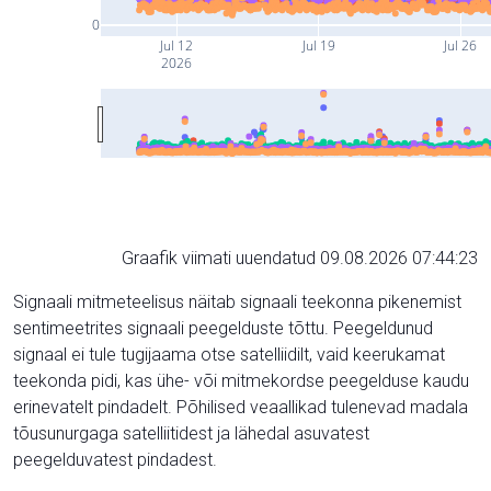
0
Jul 12
Jul 19
Jul 26
2026
Graafik viimati uuendatud 09.08.2026 07:44:23
Signaali mitmeteelisus näitab signaali teekonna pikenemist
sentimeetrites signaali peegelduste tõttu. Peegeldunud
signaal ei tule tugijaama otse satelliidilt, vaid keerukamat
teekonda pidi, kas ühe- või mitmekordse peegelduse kaudu
erinevatelt pindadelt. Põhilised veaallikad tulenevad madala
tõusunurgaga satelliitidest ja lähedal asuvatest
peegelduvatest pindadest.