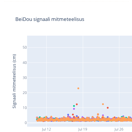
BeiDou signaali mitmeteelisus
50
Signaali mitmeteelisus (cm)
40
30
20
10
0
Jul 12
Jul 19
Jul 26