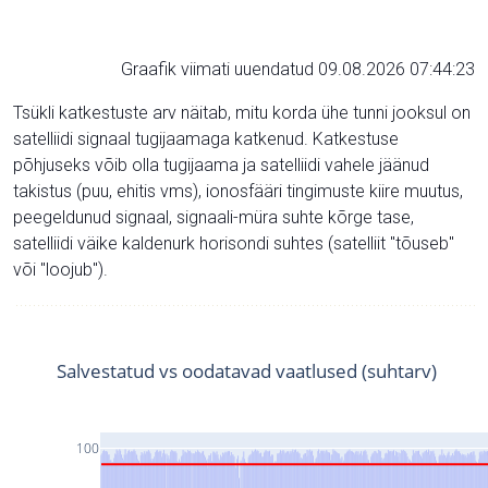
Graafik viimati uuendatud 09.08.2026 07:44:23
Tsükli katkestuste arv näitab, mitu korda ühe tunni jooksul on
satelliidi signaal tugijaamaga katkenud. Katkestuse
põhjuseks võib olla tugijaama ja satelliidi vahele jäänud
takistus (puu, ehitis vms), ionosfääri tingimuste kiire muutus,
peegeldunud signaal, signaali-müra suhte kõrge tase,
satelliidi väike kaldenurk horisondi suhtes (satelliit "tõuseb"
või "loojub").
Salvestatud vs oodatavad vaatlused (suhtarv)
100