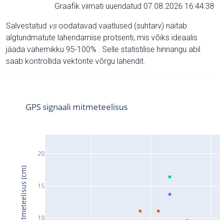
Graafik viimati uuendatud 07.08.2026 16:44:38
Salvestatud
vs
oodatavad vaatlused (suhtarv) näitab
algtundmatute lahendamise protsenti, mis võiks ideaalis
jääda vahemikku 95-100% . Selle statistilise hinnangu abil
saab kontrollida vektorite võrgu lahendit.
GPS signaali mitmeteelisus
20
Signaali mitmeteelisus (cm)
15
10