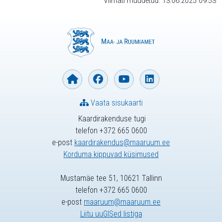
Viimati muudetud: 13.06.2025 09:53
Vaata sisukaarti
Kaardirakenduse tugi
telefon +372 665 0600
e-post
kaardirakendus@maaruum.ee
Korduma kippuvad küsimused
Mustamäe tee 51, 10621 Tallinn
telefon +372 665 0600
e-post
maaruum@maaruum.ee
Liitu uuGISed listiga