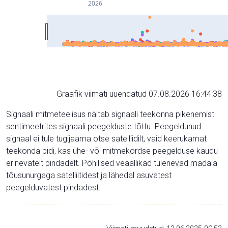
2026
Graafik viimati uuendatud 07.08.2026 16:44:38
Signaali mitmeteelisus näitab signaali teekonna pikenemist
sentimeetrites signaali peegelduste tõttu. Peegeldunud
signaal ei tule tugijaama otse satelliidilt, vaid keerukamat
teekonda pidi, kas ühe- või mitmekordse peegelduse kaudu
erinevatelt pindadelt. Põhilised veaallikad tulenevad madala
tõusunurgaga satelliitidest ja lähedal asuvatest
peegelduvatest pindadest.