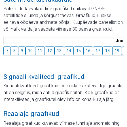
Satelliitide taevakaartide graafikud näitavad GNSS-
satelliitide suunda ja kõrgust taevas. Graafikud luuakse
eelneva ööpäeva andmete põhjal. Kuupäevade paneelist on
võimalik valida ja vaadata viimase 30 päeva graafikuid.
Juuli
7
8
9
10
11
12
13
14
15
16
17
18
19
2
Signaali kvaliteedi graafikud
Signaali kvaliteedi graafikuid on kokku kaksteist. Iga graafiku
all on selgitus, mida antud graafik näitab. Kõik graafikud on
interaktiivsed ja graafikutel olev info on kohaliku aja järgi.
Reaalaja graafikud
Reaalaja graafikud kuvavad viimase tunni aja andmeid ning