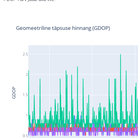
Geomeetriline täpsuse hinnang (GDOP)
2.5
2
GDOP
1.5
1
0.5