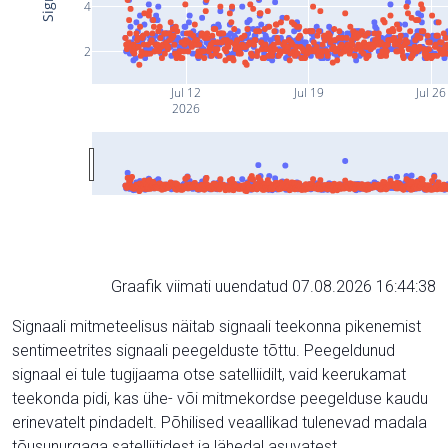
4
2
Jul 12
Jul 19
Jul 26
2026
Graafik viimati uuendatud 07.08.2026 16:44:38
Signaali mitmeteelisus näitab signaali teekonna pikenemist
sentimeetrites signaali peegelduste tõttu. Peegeldunud
signaal ei tule tugijaama otse satelliidilt, vaid keerukamat
teekonda pidi, kas ühe- või mitmekordse peegelduse kaudu
erinevatelt pindadelt. Põhilised veaallikad tulenevad madala
tõusunurgaga satelliitidest ja lähedal asuvatest