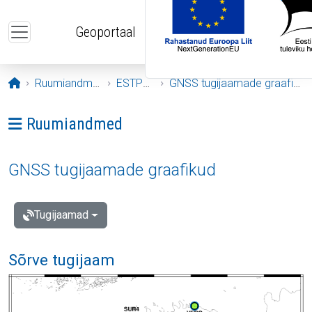
Liigu edasi põhisisu juurde
Geoportaal
Avaleht
Ruumiandmed
ESTPOS
GNSS tugijaamade graafikud
Ava menüü: Ruumiandmed
Ruumiandmed
GNSS tugijaamade graafikud
Tugijaamad
Sõrve tugijaam