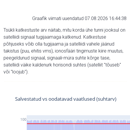
Graafik viimati uuendatud 07.08.2026 16:44:38
Tsükli katkestuste arv näitab, mitu korda ühe tunni jooksul on
satelliidi signaal tugijaamaga katkenud. Katkestuse
põhjuseks võib olla tugijaama ja satelliidi vahele jäänud
takistus (puu, ehitis vms), ionosfääri tingimuste kiire muutus,
peegeldunud signaal, signaali-müra suhte kõrge tase,
satelliidi väike kaldenurk horisondi suhtes (satelliit "tõuseb"
või "loojub").
Salvestatud vs oodatavad vaatlused (suhtarv)
100