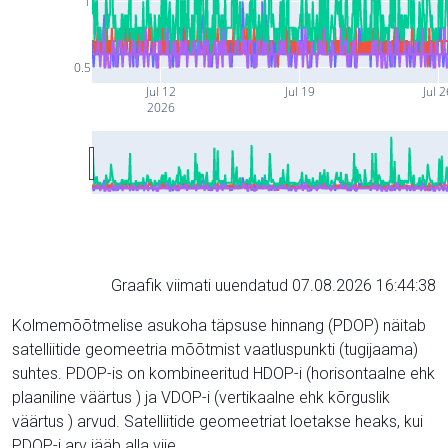
1
0.5
Jul 12
Jul 19
Jul 
2026
Graafik viimati uuendatud 07.08.2026 16:44:38
Kolmemõõtmelise asukoha täpsuse hinnang (PDOP) näitab
satelliitide geomeetria mõõtmist vaatluspunkti (tugijaama)
suhtes. PDOP-is on kombineeritud HDOP-i (horisontaalne ehk
plaaniline väärtus ) ja VDOP-i (vertikaalne ehk kõrguslik
väärtus ) arvud. Satelliitide geomeetriat loetakse heaks, kui
PDOP-i arv jääb alla viie.