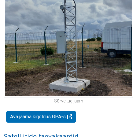
Sõrve tugijaam
Ava jaama kirjeldus GPA-s
Satelliitide taevakaardid