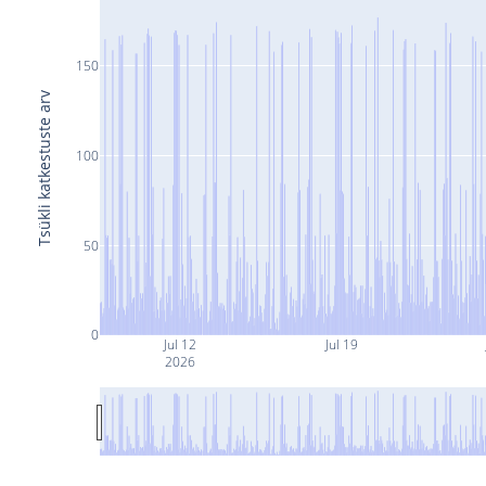
150
Tsükli katkestuste arv
100
50
0
Jul 12
Jul 19
2026