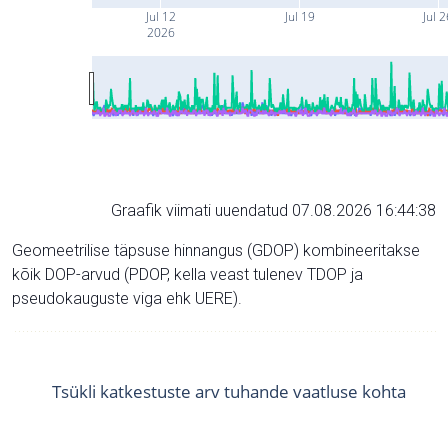
Jul 12
Jul 19
Jul 
2026
Graafik viimati uuendatud 07.08.2026 16:44:38
Geomeetrilise täpsuse hinnangus (GDOP) kombineeritakse
kõik DOP-arvud (PDOP, kella veast tulenev TDOP ja
pseudokauguste viga ehk UERE).
Tsükli katkestuste arv tuhande vaatluse kohta