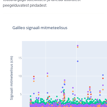
peegelduvatest pindadest.
Galileo signaali mitmeteelisus
15
Signaali mitmeteelisus (cm)
10
5