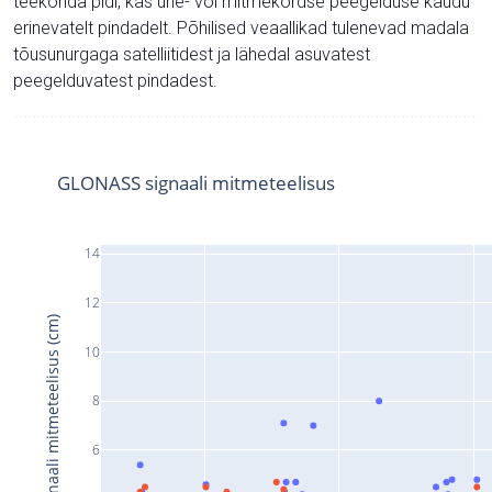
teekonda pidi, kas ühe- või mitmekordse peegelduse kaudu
erinevatelt pindadelt. Põhilised veaallikad tulenevad madala
tõusunurgaga satelliitidest ja lähedal asuvatest
peegelduvatest pindadest.
GLONASS signaali mitmeteelisus
14
12
Signaali mitmeteelisus (cm)
10
8
6