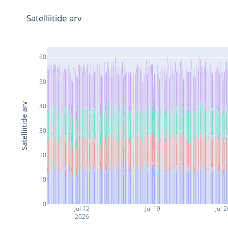
Satelliitide arv
60
50
Satelliitide arv
40
30
20
10
0
Jul 12
Jul 19
Jul 
2026