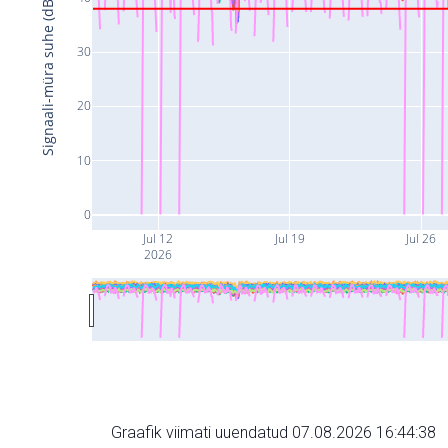
Signaali-müra suhe (dB)
30
20
10
0
Jul 12
Jul 19
Jul 26
2026
Graafik viimati uuendatud 07.08.2026 16:44:38