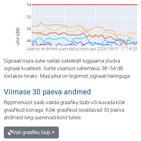
Jaama andmed uuendatud seisuga 2026-08-07 17:18:00
Signaali-müra suhe näitab satelliidilt tugijaama jõudva
signaali kvaliteeti. Suhte väärtust vahemikus 38–54 dB
loetakse heaks. Muul juhul on tegemist signaali häiringuga.
Viimase 30 päeva andmed
Rippmenüüst saab valida graafiku tüübi või kuvada kõik
graafikud korraga. Kõik graafikud sisaldavad 30 päeva
andmeid ning uuenevad kord tunnis.
Vali graafiku tüüp