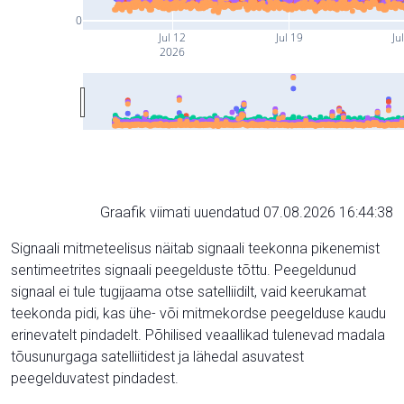
0
Jul 12
Jul 19
Ju
2026
Graafik viimati uuendatud 07.08.2026 16:44:38
Signaali mitmeteelisus näitab signaali teekonna pikenemist
sentimeetrites signaali peegelduste tõttu. Peegeldunud
signaal ei tule tugijaama otse satelliidilt, vaid keerukamat
teekonda pidi, kas ühe- või mitmekordse peegelduse kaudu
erinevatelt pindadelt. Põhilised veaallikad tulenevad madala
tõusunurgaga satelliitidest ja lähedal asuvatest
peegelduvatest pindadest.