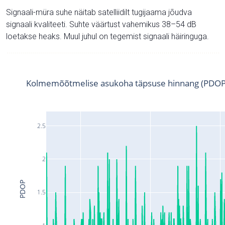
Signaali-müra suhe näitab satelliidilt tugijaama jõudva
signaali kvaliteeti. Suhte väärtust vahemikus 38–54 dB
loetakse heaks. Muul juhul on tegemist signaali häiringuga.
Kolmemõõtmelise asukoha täpsuse hinnang (PDOP
2.5
2
PDOP
1.5