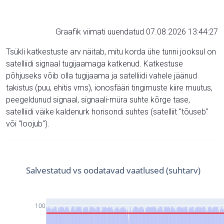
Graafik viimati uuendatud 07.08.2026 13:44:27
Tsükli katkestuste arv näitab, mitu korda ühe tunni jooksul on
satelliidi signaal tugijaamaga katkenud. Katkestuse
põhjuseks võib olla tugijaama ja satelliidi vahele jäänud
takistus (puu, ehitis vms), ionosfääri tingimuste kiire muutus,
peegeldunud signaal, signaali-müra suhte kõrge tase,
satelliidi väike kaldenurk horisondi suhtes (satelliit "tõuseb"
või "loojub").
Salvestatud vs oodatavad vaatlused (suhtarv)
100