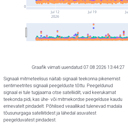
0
Jul 12
Jul 19
Ju
2026
Graafik viimati uuendatud 07.08.2026 13:44:27
Signaali mitmeteelisus näitab signaali teekonna pikenemist
sentimeetrites signaali peegelduste tõttu. Peegeldunud
signaal ei tule tugijaama otse satelliidilt, vaid keerukamat
teekonda pidi, kas ühe- või mitmekordse peegelduse kaudu
erinevatelt pindadelt. Põhilised veaallikad tulenevad madala
tõusunurgaga satelliitidest ja lähedal asuvatest
peegelduvatest pindadest.