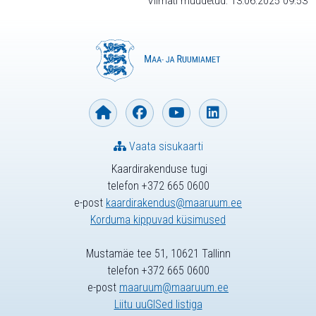
Viimati muudetud: 13.06.2025 09:53
Vaata sisukaarti
Kaardirakenduse tugi
telefon +372 665 0600
e-post
kaardirakendus@maaruum.ee
Korduma kippuvad küsimused
Mustamäe tee 51, 10621 Tallinn
telefon +372 665 0600
e-post
maaruum@maaruum.ee
Liitu uuGISed listiga