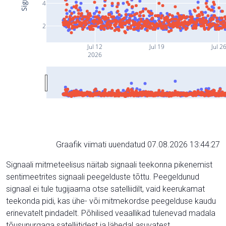
4
2
Jul 12
Jul 19
Jul 2
2026
Graafik viimati uuendatud 07.08.2026 13:44:27
Signaali mitmeteelisus näitab signaali teekonna pikenemist
sentimeetrites signaali peegelduste tõttu. Peegeldunud
signaal ei tule tugijaama otse satelliidilt, vaid keerukamat
teekonda pidi, kas ühe- või mitmekordse peegelduse kaudu
erinevatelt pindadelt. Põhilised veaallikad tulenevad madala
tõusunurgaga satelliitidest ja lähedal asuvatest