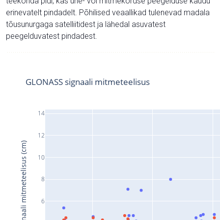
teekonda pidi, kas ühe- või mitmekordse peegelduse kaudu
erinevatelt pindadelt. Põhilised veaallikad tulenevad madala
tõusunurgaga satelliitidest ja lähedal asuvatest
peegelduvatest pindadest.
GLONASS signaali mitmeteelisus
14
12
Signaali mitmeteelisus (cm)
10
8
6