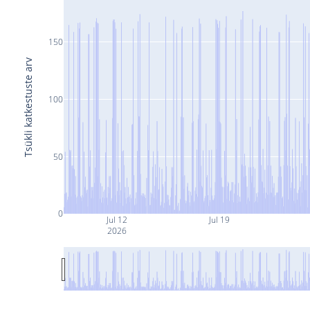
150
Tsükli katkestuste arv
100
50
0
Jul 12
Jul 19
2026