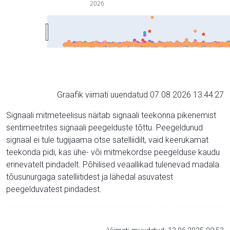
2026
Graafik viimati uuendatud 07.08.2026 13:44:27
Signaali mitmeteelisus näitab signaali teekonna pikenemist
sentimeetrites signaali peegelduste tõttu. Peegeldunud
signaal ei tule tugijaama otse satelliidilt, vaid keerukamat
teekonda pidi, kas ühe- või mitmekordse peegelduse kaudu
erinevatelt pindadelt. Põhilised veaallikad tulenevad madala
tõusunurgaga satelliitidest ja lähedal asuvatest
peegelduvatest pindadest.