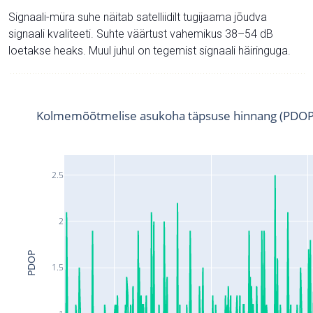
Signaali-müra suhe näitab satelliidilt tugijaama jõudva
signaali kvaliteeti. Suhte väärtust vahemikus 38–54 dB
loetakse heaks. Muul juhul on tegemist signaali häiringuga.
Kolmemõõtmelise asukoha täpsuse hinnang (PDOP
2.5
2
PDOP
1.5