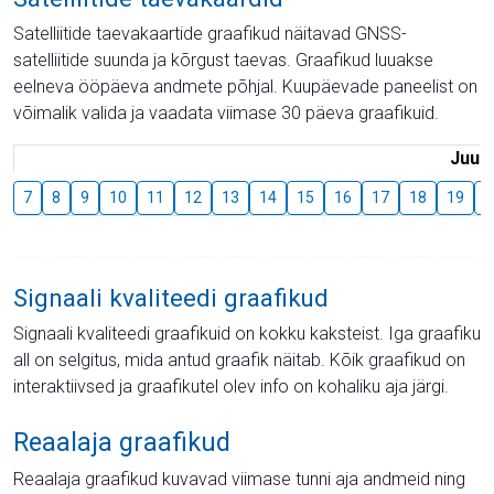
Satelliitide taevakaartide graafikud näitavad GNSS-
satelliitide suunda ja kõrgust taevas. Graafikud luuakse
eelneva ööpäeva andmete põhjal. Kuupäevade paneelist on
võimalik valida ja vaadata viimase 30 päeva graafikuid.
Juuli
7
8
9
10
11
12
13
14
15
16
17
18
19
2
Signaali kvaliteedi graafikud
Signaali kvaliteedi graafikuid on kokku kaksteist. Iga graafiku
all on selgitus, mida antud graafik näitab. Kõik graafikud on
interaktiivsed ja graafikutel olev info on kohaliku aja järgi.
Reaalaja graafikud
Reaalaja graafikud kuvavad viimase tunni aja andmeid ning