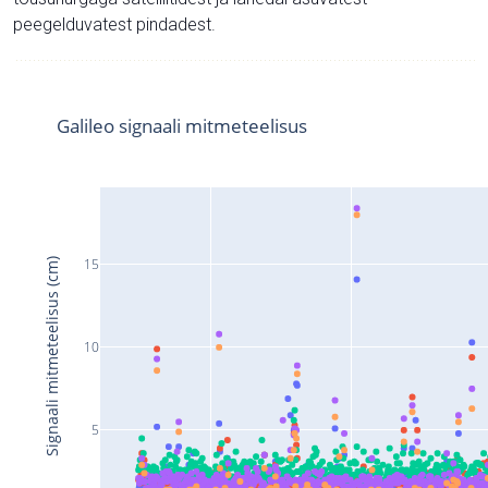
peegelduvatest pindadest.
Galileo signaali mitmeteelisus
15
Signaali mitmeteelisus (cm)
10
5