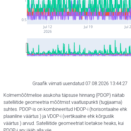
1
0.5
Jul 12
Jul 19
Jul 
2026
Graafik viimati uuendatud 07.08.2026 13:44:27
Kolmemõõtmelise asukoha täpsuse hinnang (PDOP) näitab
satelliitide geomeetria mõõtmist vaatluspunkti (tugijaama)
suhtes. PDOP-is on kombineeritud HDOP-i (horisontaalne ehk
plaaniline väärtus ) ja VDOP-i (vertikaalne ehk kõrguslik
väärtus ) arvud. Satelliitide geomeetriat loetakse heaks, kui
PDOP-i arv jääb alla viie.