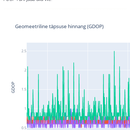
Geomeetriline täpsuse hinnang (GDOP)
2.5
2
GDOP
1.5
1
0.5