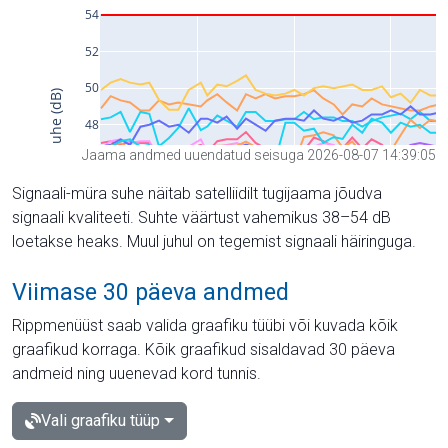
Jaama andmed uuendatud seisuga 2026-08-07 14:39:05
Signaali-müra suhe näitab satelliidilt tugijaama jõudva
signaali kvaliteeti. Suhte väärtust vahemikus 38–54 dB
loetakse heaks. Muul juhul on tegemist signaali häiringuga.
Viimase 30 päeva andmed
Rippmenüüst saab valida graafiku tüübi või kuvada kõik
graafikud korraga. Kõik graafikud sisaldavad 30 päeva
andmeid ning uuenevad kord tunnis.
Vali graafiku tüüp