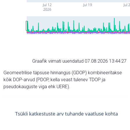
Jul 12
Jul 19
Jul 
2026
Graafik viimati uuendatud 07.08.2026 13:44:27
Geomeetrilise täpsuse hinnangus (GDOP) kombineeritakse
kõik DOP-arvud (PDOP, kella veast tulenev TDOP ja
pseudokauguste viga ehk UERE).
Tsükli katkestuste arv tuhande vaatluse kohta