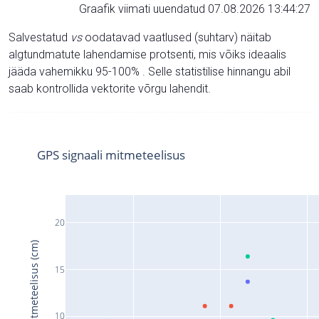
Graafik viimati uuendatud 07.08.2026 13:44:27
Salvestatud
vs
oodatavad vaatlused (suhtarv) näitab
algtundmatute lahendamise protsenti, mis võiks ideaalis
jääda vahemikku 95-100% . Selle statistilise hinnangu abil
saab kontrollida vektorite võrgu lahendit.
GPS signaali mitmeteelisus
20
Signaali mitmeteelisus (cm)
15
10