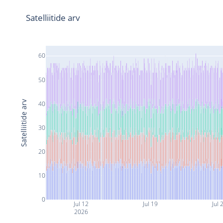
Satelliitide arv
60
50
Satelliitide arv
40
30
20
10
0
Jul 12
Jul 19
Jul 
2026