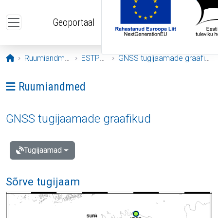
Liigu edasi põhisisu juurde
Geoportaal
Avaleht
Ruumiandmed
ESTPOS
GNSS tugijaamade graafikud
Ava menüü: Ruumiandmed
Ruumiandmed
GNSS tugijaamade graafikud
Tugijaamad
Sõrve tugijaam