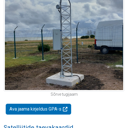
Sõrve tugijaam
Ava jaama kirjeldus GPA-s
Satelliitide taevakaardid