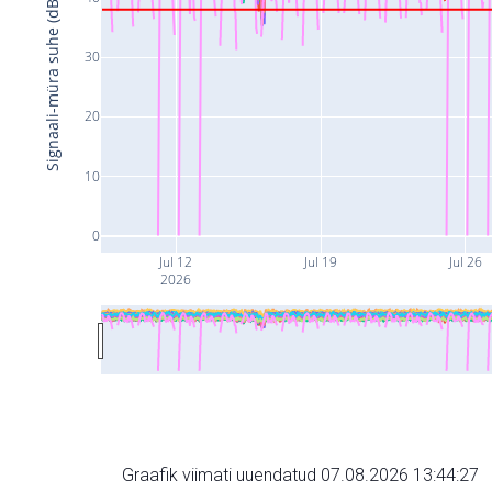
Signaali-müra suhe (dB)
30
20
10
0
Jul 12
Jul 19
Jul 26
2026
Graafik viimati uuendatud 07.08.2026 13:44:27