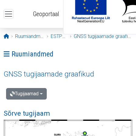
Liigu edasi põhisisu juurde
Geoportaal
Avaleht
Ruumiandmed
ESTPOS
GNSS tugijaamade graafikud
Ava menüü: Ruumiandmed
Ruumiandmed
GNSS tugijaamade graafikud
Tugijaamad
Sõrve tugijaam