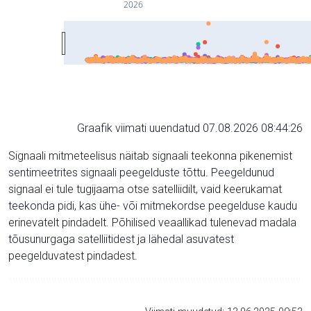
2026
Graafik viimati uuendatud 07.08.2026 08:44:26
Signaali mitmeteelisus näitab signaali teekonna pikenemist
sentimeetrites signaali peegelduste tõttu. Peegeldunud
signaal ei tule tugijaama otse satelliidilt, vaid keerukamat
teekonda pidi, kas ühe- või mitmekordse peegelduse kaudu
erinevatelt pindadelt. Põhilised veaallikad tulenevad madala
tõusunurgaga satelliitidest ja lähedal asuvatest
peegelduvatest pindadest.