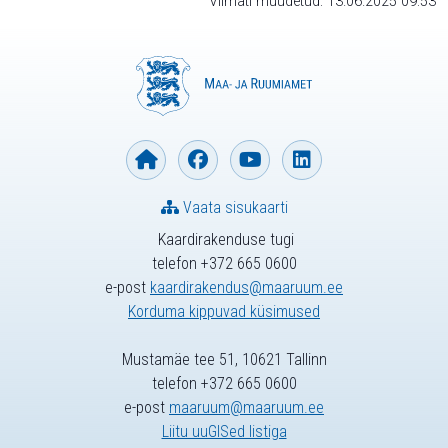
Viimati muudetud: 13.06.2025 09:53
Vaata sisukaarti
Kaardirakenduse tugi
telefon +372 665 0600
e-post
kaardirakendus@maaruum.ee
Korduma kippuvad küsimused
Mustamäe tee 51, 10621 Tallinn
telefon +372 665 0600
e-post
maaruum@maaruum.ee
Liitu uuGISed listiga