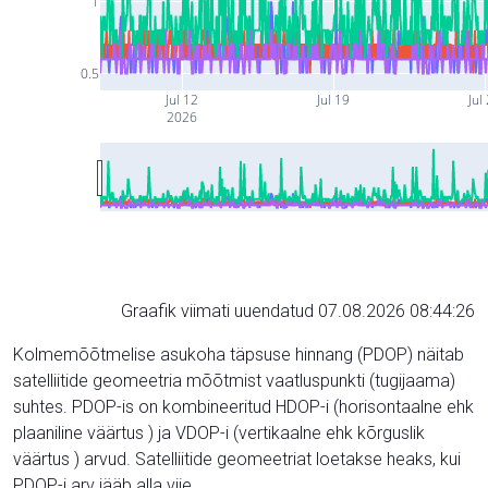
1
0.5
Jul 12
Jul 19
Jul
2026
Graafik viimati uuendatud 07.08.2026 08:44:26
Kolmemõõtmelise asukoha täpsuse hinnang (PDOP) näitab
satelliitide geomeetria mõõtmist vaatluspunkti (tugijaama)
suhtes. PDOP-is on kombineeritud HDOP-i (horisontaalne ehk
plaaniline väärtus ) ja VDOP-i (vertikaalne ehk kõrguslik
väärtus ) arvud. Satelliitide geomeetriat loetakse heaks, kui
PDOP-i arv jääb alla viie.