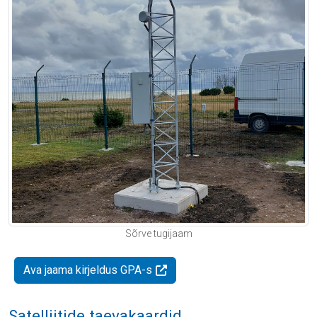
Sõrve tugijaam
Ava jaama kirjeldus GPA-s
Satelliitide taevakaardid