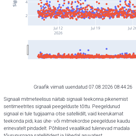
4
2
Jul 12
Jul 19
Jul 2
2026
Graafik viimati uuendatud 07.08.2026 08:44:26
Signaali mitmeteelisus näitab signaali teekonna pikenemist
sentimeetrites signaali peegelduste tõttu. Peegeldunud
signaal ei tule tugijaama otse satelliidilt, vaid keerukamat
teekonda pidi, kas ühe- või mitmekordse peegelduse kaudu
erinevatelt pindadelt. Põhilised veaallikad tulenevad madala
tõusunurgaga satelliitidest ja lähedal asuvatest