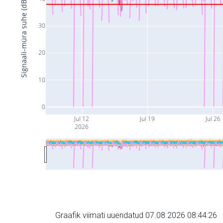
Signaali-müra suhe (dB)
30
20
10
0
Jul 12
Jul 19
Jul 26
2026
Graafik viimati uuendatud 07.08.2026 08:44:26