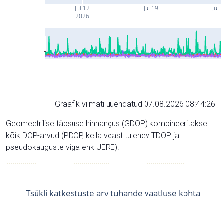
Jul 12
Jul 19
Jul
2026
Graafik viimati uuendatud 07.08.2026 08:44:26
Geomeetrilise täpsuse hinnangus (GDOP) kombineeritakse
kõik DOP-arvud (PDOP, kella veast tulenev TDOP ja
pseudokauguste viga ehk UERE).
Tsükli katkestuste arv tuhande vaatluse kohta