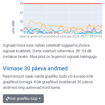
Jaama andmed uuendatud seisuga 2026-08-07 08:59:05
Signaali-müra suhe näitab satelliidilt tugijaama jõudva
signaali kvaliteeti. Suhte väärtust vahemikus 38–54 dB
loetakse heaks. Muul juhul on tegemist signaali häiringuga.
Viimase 30 päeva andmed
Rippmenüüst saab valida graafiku tüübi või kuvada kõik
graafikud korraga. Kõik graafikud sisaldavad 30 päeva
andmeid ning uuenevad kord tunnis.
Vali graafiku tüüp