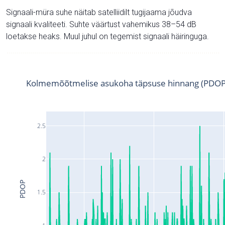
Signaali-müra suhe näitab satelliidilt tugijaama jõudva
signaali kvaliteeti. Suhte väärtust vahemikus 38–54 dB
loetakse heaks. Muul juhul on tegemist signaali häiringuga.
Kolmemõõtmelise asukoha täpsuse hinnang (PDOP
2.5
2
PDOP
1.5