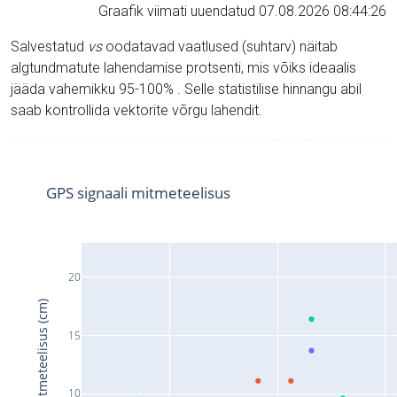
Graafik viimati uuendatud 07.08.2026 08:44:26
Salvestatud
vs
oodatavad vaatlused (suhtarv) näitab
algtundmatute lahendamise protsenti, mis võiks ideaalis
jääda vahemikku 95-100% . Selle statistilise hinnangu abil
saab kontrollida vektorite võrgu lahendit.
GPS signaali mitmeteelisus
20
Signaali mitmeteelisus (cm)
15
10