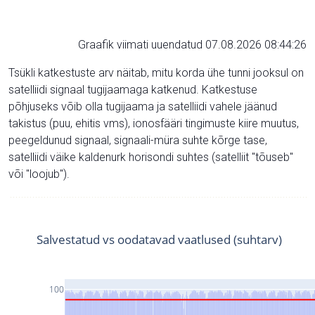
Graafik viimati uuendatud 07.08.2026 08:44:26
Tsükli katkestuste arv näitab, mitu korda ühe tunni jooksul on
satelliidi signaal tugijaamaga katkenud. Katkestuse
põhjuseks võib olla tugijaama ja satelliidi vahele jäänud
takistus (puu, ehitis vms), ionosfääri tingimuste kiire muutus,
peegeldunud signaal, signaali-müra suhte kõrge tase,
satelliidi väike kaldenurk horisondi suhtes (satelliit "tõuseb"
või "loojub").
Salvestatud vs oodatavad vaatlused (suhtarv)
100