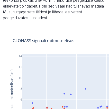
teekonda pidi, kas ühe- või mitmekordse peegelduse kaudu
erinevatelt pindadelt. Põhilised veaallikad tulenevad madala
tõusunurgaga satelliitidest ja lähedal asuvatest
peegelduvatest pindadest.
GLONASS signaali mitmeteelisus
14
12
Signaali mitmeteelisus (cm)
10
8
6