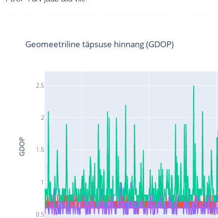
Geomeetriline täpsuse hinnang (GDOP)
2.5
2
GDOP
1.5
1
0.5