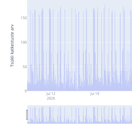
150
Tsükli katkestuste arv
100
50
0
Jul 12
Jul 19
2026