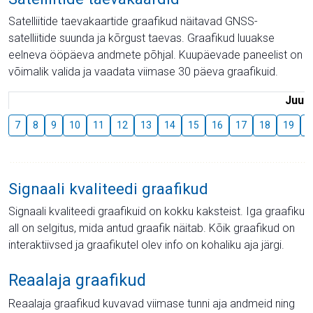
Satelliitide taevakaartide graafikud näitavad GNSS-
satelliitide suunda ja kõrgust taevas. Graafikud luuakse
eelneva ööpäeva andmete põhjal. Kuupäevade paneelist on
võimalik valida ja vaadata viimase 30 päeva graafikuid.
Juuli
7
8
9
10
11
12
13
14
15
16
17
18
19
2
Signaali kvaliteedi graafikud
Signaali kvaliteedi graafikuid on kokku kaksteist. Iga graafiku
all on selgitus, mida antud graafik näitab. Kõik graafikud on
interaktiivsed ja graafikutel olev info on kohaliku aja järgi.
Reaalaja graafikud
Reaalaja graafikud kuvavad viimase tunni aja andmeid ning