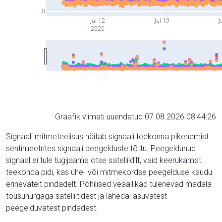
0
Jul 12
Jul 19
J
2026
Graafik viimati uuendatud 07.08.2026 08:44:26
Signaali mitmeteelisus näitab signaali teekonna pikenemist
sentimeetrites signaali peegelduste tõttu. Peegeldunud
signaal ei tule tugijaama otse satelliidilt, vaid keerukamat
teekonda pidi, kas ühe- või mitmekordse peegelduse kaudu
erinevatelt pindadelt. Põhilised veaallikad tulenevad madala
tõusunurgaga satelliitidest ja lähedal asuvatest
peegelduvatest pindadest.