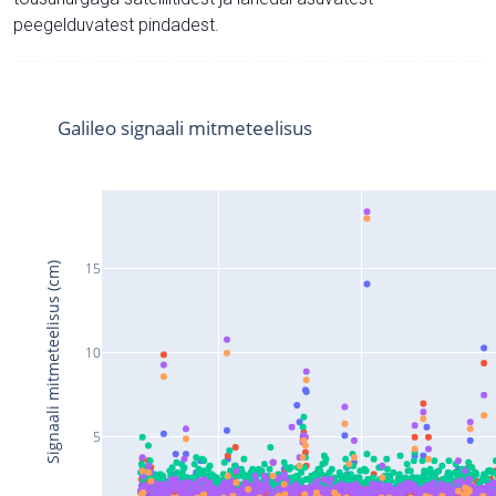
peegelduvatest pindadest.
Galileo signaali mitmeteelisus
15
Signaali mitmeteelisus (cm)
10
5