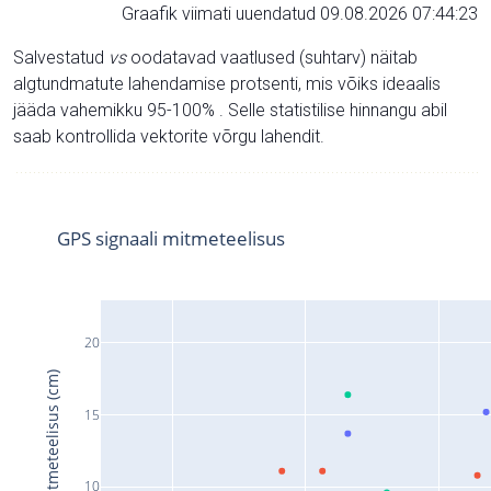
Graafik viimati uuendatud 09.08.2026 07:44:23
Salvestatud
vs
oodatavad vaatlused (suhtarv) näitab
algtundmatute lahendamise protsenti, mis võiks ideaalis
jääda vahemikku 95-100% . Selle statistilise hinnangu abil
saab kontrollida vektorite võrgu lahendit.
GPS signaali mitmeteelisus
20
Signaali mitmeteelisus (cm)
15
10