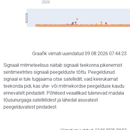
2026
Graafik viimati uuendatud 09.08.2026 07:44:23
Signaali mitmeteelisus näitab signaali teekonna pikenemist
sentimeetrites signaali peegelduste tõttu. Peegeldunud
signaal ei tule tugijaama otse satelliidilt, vaid keerukamat
teekonda pidi, kas ühe- või mitmekordse peegelduse kaudu
erinevatelt pindadelt. Põhilised veaallikad tulenevad madala
tõusunurgaga satelliitidest ja lähedal asuvatest
peegelduvatest pindadest.