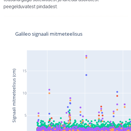
peegelduvatest pindadest.
Galileo signaali mitmeteelisus
15
Signaali mitmeteelisus (cm)
10
5