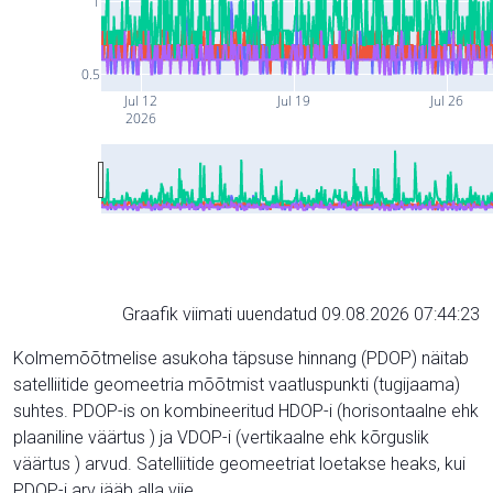
1
0.5
Jul 12
Jul 19
Jul 26
2026
Graafik viimati uuendatud 09.08.2026 07:44:23
Kolmemõõtmelise asukoha täpsuse hinnang (PDOP) näitab
satelliitide geomeetria mõõtmist vaatluspunkti (tugijaama)
suhtes. PDOP-is on kombineeritud HDOP-i (horisontaalne ehk
plaaniline väärtus ) ja VDOP-i (vertikaalne ehk kõrguslik
väärtus ) arvud. Satelliitide geomeetriat loetakse heaks, kui
PDOP-i arv jääb alla viie.