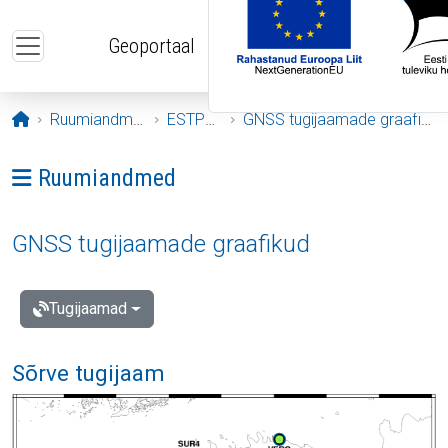
Liigu edasi põhisisu juurde
Geoportaal
Avaleht
Ruumiandmed
ESTPOS
GNSS tugijaamade graafikud
Ava menüü: Ruumiandmed
Ruumiandmed
GNSS tugijaamade graafikud
Tugijaamad
Sõrve tugijaam