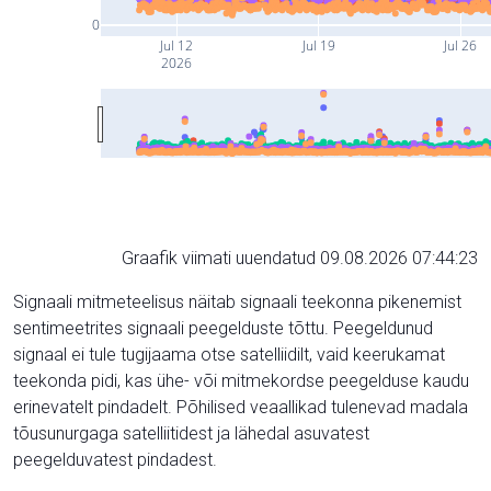
0
Jul 12
Jul 19
Jul 26
2026
Graafik viimati uuendatud 09.08.2026 07:44:23
Signaali mitmeteelisus näitab signaali teekonna pikenemist
sentimeetrites signaali peegelduste tõttu. Peegeldunud
signaal ei tule tugijaama otse satelliidilt, vaid keerukamat
teekonda pidi, kas ühe- või mitmekordse peegelduse kaudu
erinevatelt pindadelt. Põhilised veaallikad tulenevad madala
tõusunurgaga satelliitidest ja lähedal asuvatest
peegelduvatest pindadest.