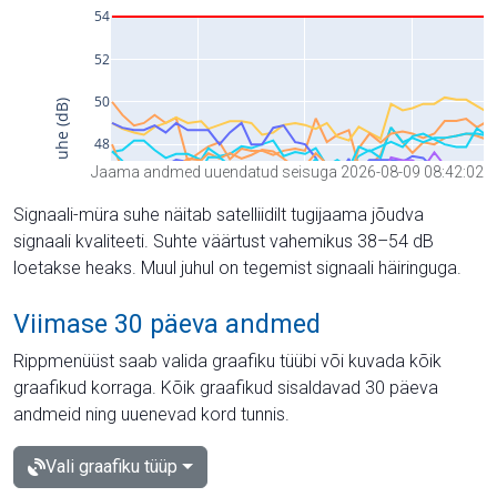
Jaama andmed uuendatud seisuga 2026-08-09 08:42:02
Signaali-müra suhe näitab satelliidilt tugijaama jõudva
signaali kvaliteeti. Suhte väärtust vahemikus 38–54 dB
loetakse heaks. Muul juhul on tegemist signaali häiringuga.
Viimase 30 päeva andmed
Rippmenüüst saab valida graafiku tüübi või kuvada kõik
graafikud korraga. Kõik graafikud sisaldavad 30 päeva
andmeid ning uuenevad kord tunnis.
Vali graafiku tüüp