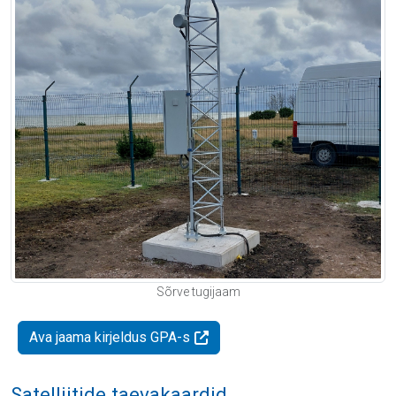
Sõrve tugijaam
Ava jaama kirjeldus GPA-s
Satelliitide taevakaardid