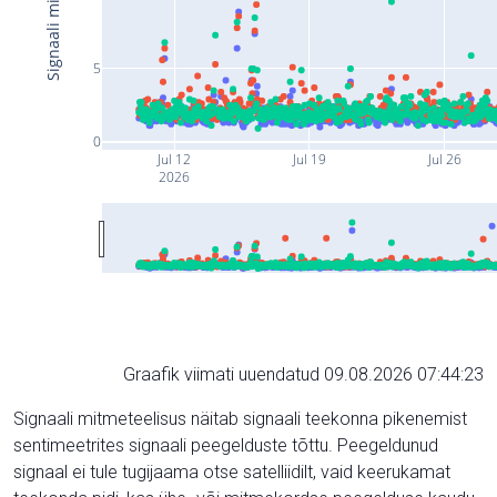
5
0
Jul 12
Jul 19
Jul 26
2026
Graafik viimati uuendatud 09.08.2026 07:44:23
Signaali mitmeteelisus näitab signaali teekonna pikenemist
sentimeetrites signaali peegelduste tõttu. Peegeldunud
signaal ei tule tugijaama otse satelliidilt, vaid keerukamat