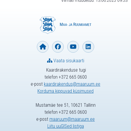
Viimati muudetud: 13.06.2025 09:53
Vaata sisukaarti
Kaardirakenduse tugi
telefon +372 665 0600
e-post
kaardirakendus@maaruum.ee
Korduma kippuvad küsimused
Mustamäe tee 51, 10621 Tallinn
telefon +372 665 0600
e-post
maaruum@maaruum.ee
Liitu uuGISed listiga