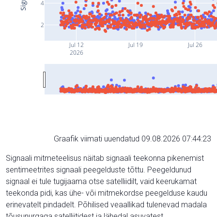
4
2
Jul 12
Jul 19
Jul 26
2026
Graafik viimati uuendatud 09.08.2026 07:44:23
Signaali mitmeteelisus näitab signaali teekonna pikenemist
sentimeetrites signaali peegelduste tõttu. Peegeldunud
signaal ei tule tugijaama otse satelliidilt, vaid keerukamat
teekonda pidi, kas ühe- või mitmekordse peegelduse kaudu
erinevatelt pindadelt. Põhilised veaallikad tulenevad madala
tõusunurgaga satelliitidest ja lähedal asuvatest