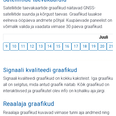
Satelliitide taevakaartide graafikud näitavad GNSS-
satelliitide suunda ja kõrgust taevas. Graafikud luuakse
eelneva ööpäeva andmete põhjal. Kuupäevade paneelist on
võimalik valida ja vaadata viimase 30 päeva graafikuid.
Juuli
9
10
11
12
13
14
15
16
17
18
19
20
21
Signaali kvaliteedi graafikud
Signaali kvaliteedi graafikuid on kokku kaksteist. Iga graafiku
all on selgitus, mida antud graafik näitab. Kõik graafikud on
interaktiivsed ja graafikutel olev info on kohaliku aja järgi.
Reaalaja graafikud
Reaalaja graafikud kuvavad viimase tunni aja andmeid ning