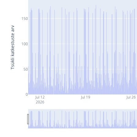
150
Tsükli katkestuste arv
100
50
0
Jul 12
Jul 19
Jul 26
2026