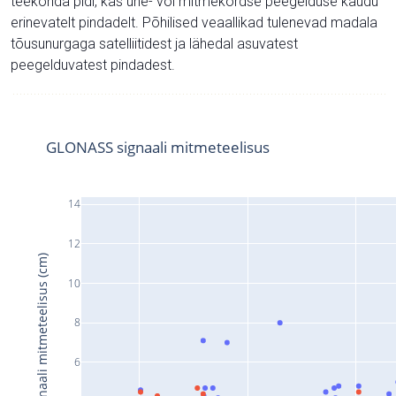
teekonda pidi, kas ühe- või mitmekordse peegelduse kaudu
erinevatelt pindadelt. Põhilised veaallikad tulenevad madala
tõusunurgaga satelliitidest ja lähedal asuvatest
peegelduvatest pindadest.
GLONASS signaali mitmeteelisus
14
12
Signaali mitmeteelisus (cm)
10
8
6