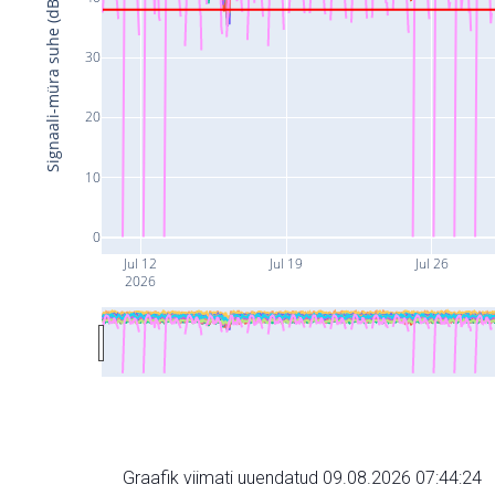
Signaali-müra suhe (dB)
30
20
10
0
Jul 12
Jul 19
Jul 26
2026
Graafik viimati uuendatud 09.08.2026 07:44:24