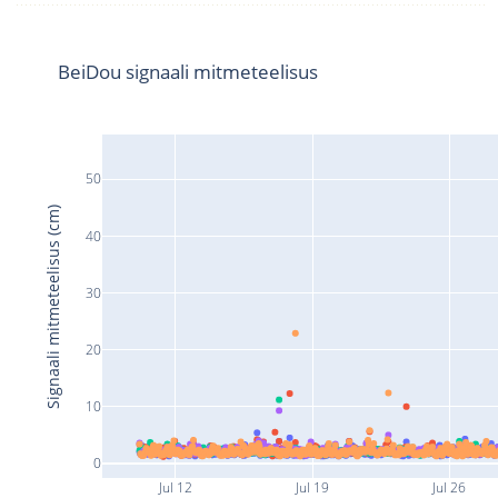
BeiDou signaali mitmeteelisus
50
Signaali mitmeteelisus (cm)
40
30
20
10
0
Jul 12
Jul 19
Jul 26