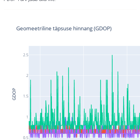
Geomeetriline täpsuse hinnang (GDOP)
2.5
2
GDOP
1.5
1
0.5