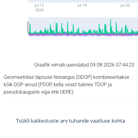
Jul 12
Jul 19
Jul 26
2026
Graafik viimati uuendatud 09.08.2026 07:44:23
Geomeetrilise täpsuse hinnangus (GDOP) kombineeritakse
kõik DOP-arvud (PDOP, kella veast tulenev TDOP ja
pseudokauguste viga ehk UERE).
Tsükli katkestuste arv tuhande vaatluse kohta