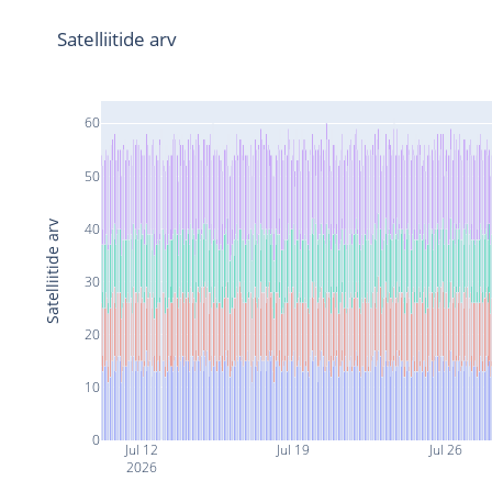
Satelliitide arv
60
50
Satelliitide arv
40
30
20
10
0
Jul 12
Jul 19
Jul 26
2026