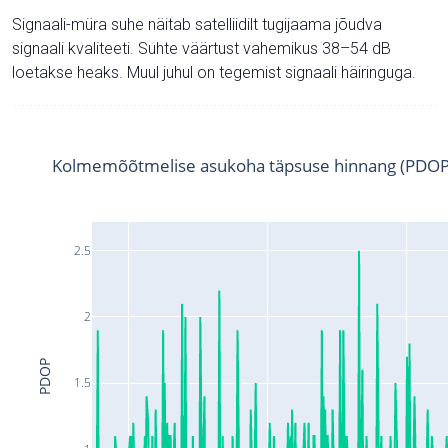
Signaali-müra suhe näitab satelliidilt tugijaama jõudva
signaali kvaliteeti. Suhte väärtust vahemikus 38–54 dB
loetakse heaks. Muul juhul on tegemist signaali häiringuga.
Kolmemõõtmelise asukoha täpsuse hinnang (PDOP
2.5
2
PDOP
1.5