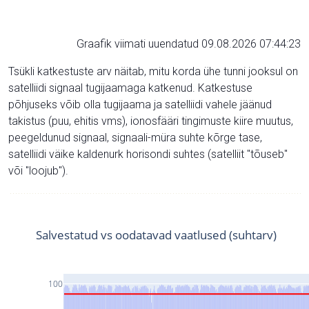
Graafik viimati uuendatud 09.08.2026 07:44:23
Tsükli katkestuste arv näitab, mitu korda ühe tunni jooksul on
satelliidi signaal tugijaamaga katkenud. Katkestuse
põhjuseks võib olla tugijaama ja satelliidi vahele jäänud
takistus (puu, ehitis vms), ionosfääri tingimuste kiire muutus,
peegeldunud signaal, signaali-müra suhte kõrge tase,
satelliidi väike kaldenurk horisondi suhtes (satelliit "tõuseb"
või "loojub").
Salvestatud vs oodatavad vaatlused (suhtarv)
100