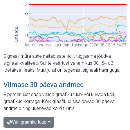
Jaama andmed uuendatud seisuga 2026-08-08 15:54:05
Signaali-müra suhe näitab satelliidilt tugijaama jõudva
signaali kvaliteeti. Suhte väärtust vahemikus 38–54 dB
loetakse heaks. Muul juhul on tegemist signaali häiringuga.
Viimase 30 päeva andmed
Rippmenüüst saab valida graafiku tüübi või kuvada kõik
graafikud korraga. Kõik graafikud sisaldavad 30 päeva
andmeid ning uuenevad kord tunnis.
Vali graafiku tüüp