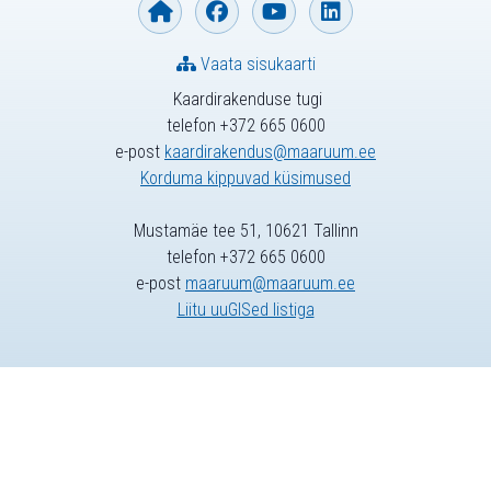
Vaata sisukaarti
Kaardirakenduse tugi
telefon +372 665 0600
e-post
kaardirakendus@maaruum.ee
Korduma kippuvad küsimused
Mustamäe tee 51, 10621 Tallinn
telefon +372 665 0600
e-post
maaruum@maaruum.ee
Liitu uuGISed listiga