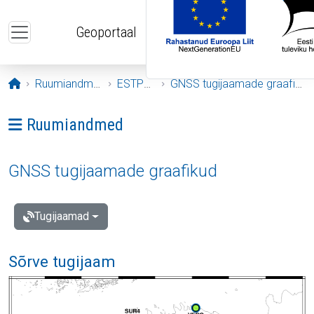
Liigu edasi põhisisu juurde
Geoportaal
Avaleht
Ruumiandmed
ESTPOS
GNSS tugijaamade graafikud
Ava menüü: Ruumiandmed
Ruumiandmed
GNSS tugijaamade graafikud
Tugijaamad
Sõrve tugijaam