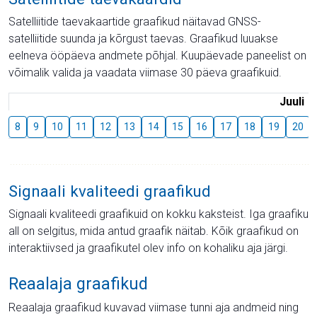
Satelliitide taevakaartide graafikud näitavad GNSS-
satelliitide suunda ja kõrgust taevas. Graafikud luuakse
eelneva ööpäeva andmete põhjal. Kuupäevade paneelist on
võimalik valida ja vaadata viimase 30 päeva graafikuid.
Juuli
8
9
10
11
12
13
14
15
16
17
18
19
20
Signaali kvaliteedi graafikud
Signaali kvaliteedi graafikuid on kokku kaksteist. Iga graafiku
all on selgitus, mida antud graafik näitab. Kõik graafikud on
interaktiivsed ja graafikutel olev info on kohaliku aja järgi.
Reaalaja graafikud
Reaalaja graafikud kuvavad viimase tunni aja andmeid ning