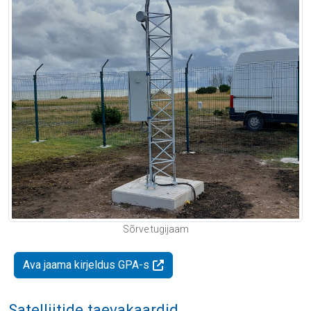
Sõrve tugijaam
Ava jaama kirjeldus GPA-s
Satelliitide taevakaardid