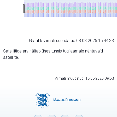
Graafik viimati uuendatud 08.08.2026 15:44:33
Satelliitide arv näitab ühes tunnis tugijaamale nähtavaid
satelliite.
Viimati muudetud: 13.06.2025 09:53