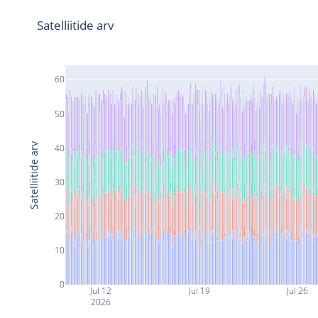
Satelliitide arv
60
50
Satelliitide arv
40
30
20
10
0
Jul 12
Jul 19
Jul 26
2026