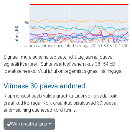
Jaama andmed uuendatud seisuga 2026-08-08 10:45:00
Signaali-müra suhe näitab satelliidilt tugijaama jõudva
signaali kvaliteeti. Suhte väärtust vahemikus 38–54 dB
loetakse heaks. Muul juhul on tegemist signaali häiringuga.
Viimase 30 päeva andmed
Rippmenüüst saab valida graafiku tüübi või kuvada kõik
graafikud korraga. Kõik graafikud sisaldavad 30 päeva
andmeid ning uuenevad kord tunnis.
Vali graafiku tüüp