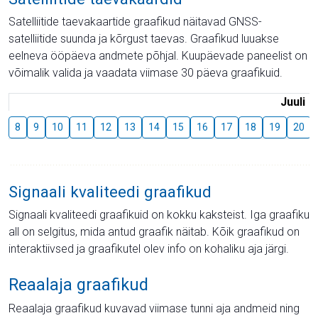
Satelliitide taevakaartide graafikud näitavad GNSS-
satelliitide suunda ja kõrgust taevas. Graafikud luuakse
eelneva ööpäeva andmete põhjal. Kuupäevade paneelist on
võimalik valida ja vaadata viimase 30 päeva graafikuid.
Juuli
8
9
10
11
12
13
14
15
16
17
18
19
20
Signaali kvaliteedi graafikud
Signaali kvaliteedi graafikuid on kokku kaksteist. Iga graafiku
all on selgitus, mida antud graafik näitab. Kõik graafikud on
interaktiivsed ja graafikutel olev info on kohaliku aja järgi.
Reaalaja graafikud
Reaalaja graafikud kuvavad viimase tunni aja andmeid ning