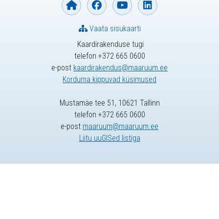
Vaata sisukaarti
Kaardirakenduse tugi
telefon +372 665 0600
e-post
kaardirakendus@maaruum.ee
Korduma kippuvad küsimused
Mustamäe tee 51, 10621 Tallinn
telefon +372 665 0600
e-post
maaruum@maaruum.ee
Liitu uuGISed listiga