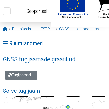
Liigu edasi põhisisu juurde
Geoportaal
Avaleht
Ruumiandmed
ESTPOS
GNSS tugijaamade graafikud
Ava menüü: Ruumiandmed
Ruumiandmed
GNSS tugijaamade graafikud
Tugijaamad
Sõrve tugijaam