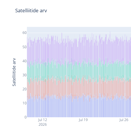
Satelliitide arv
60
50
Satelliitide arv
40
30
20
10
0
Jul 12
Jul 19
Jul 26
2026