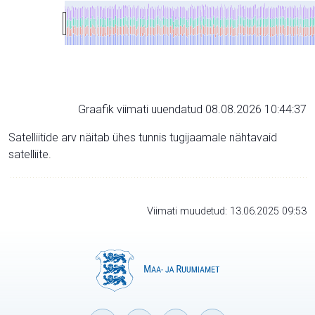
Graafik viimati uuendatud 08.08.2026 10:44:37
Satelliitide arv näitab ühes tunnis tugijaamale nähtavaid
satelliite.
Viimati muudetud: 13.06.2025 09:53