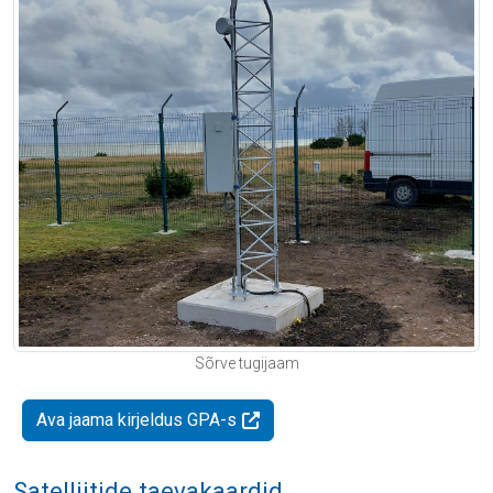
Sõrve tugijaam
Ava jaama kirjeldus GPA-s
Satelliitide taevakaardid