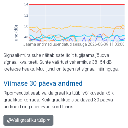
Jaama andmed uuendatud seisuga 2026-08-09 11:03:00
Signaali-müra suhe näitab satelliidilt tugijaama jõudva
signaali kvaliteeti. Suhte väärtust vahemikus 38–54 dB
loetakse heaks. Muul juhul on tegemist signaali häiringuga.
Viimase 30 päeva andmed
Rippmenüüst saab valida graafiku tüübi või kuvada kõik
graafikud korraga. Kõik graafikud sisaldavad 30 päeva
andmeid ning uuenevad kord tunnis.
Vali graafiku tüüp