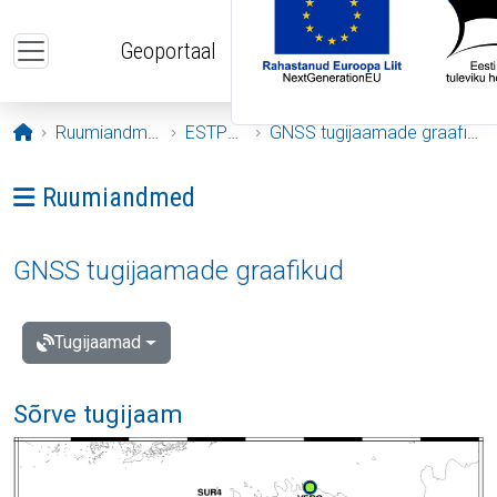
Liigu edasi põhisisu juurde
Geoportaal
Avaleht
Ruumiandmed
ESTPOS
GNSS tugijaamade graafikud
Ava menüü: Ruumiandmed
Ruumiandmed
GNSS tugijaamade graafikud
Tugijaamad
Sõrve tugijaam