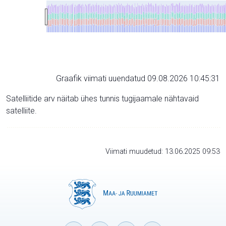
Graafik viimati uuendatud 09.08.2026 10:45:31
Satelliitide arv näitab ühes tunnis tugijaamale nähtavaid
satelliite.
Viimati muudetud: 13.06.2025 09:53