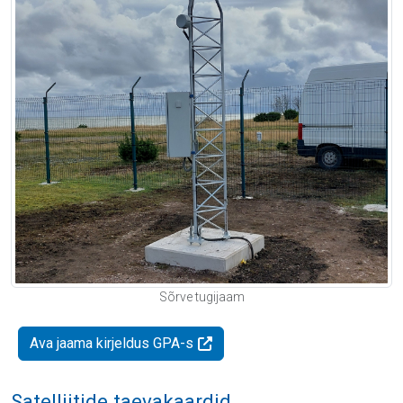
Sõrve tugijaam
Ava jaama kirjeldus GPA-s
Satelliitide taevakaardid