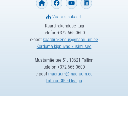
Vaata sisukaarti
Kaardirakenduse tugi
telefon +372 665 0600
e-post
kaardirakendus@maaruum.ee
Korduma kippuvad küsimused
Mustamäe tee 51, 10621 Tallinn
telefon +372 665 0600
e-post
maaruum@maaruum.ee
Liitu uuGISed listiga