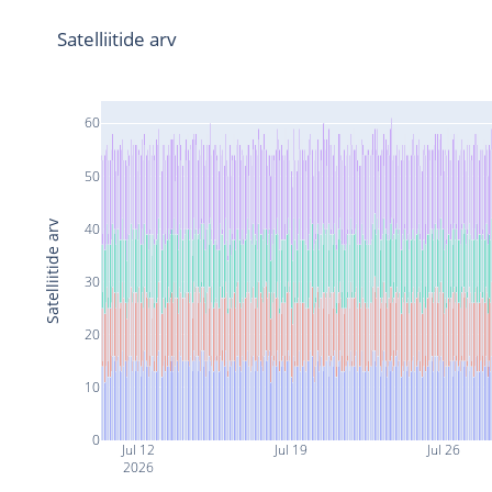
Satelliitide arv
60
50
Satelliitide arv
40
30
20
10
0
Jul 12
Jul 19
Jul 26
2026