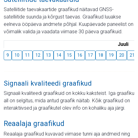
Satelliitide taevakaartide graafikud näitavad GNSS-
satelliitide suunda ja kõrgust taevas. Graafikud luuakse
eelneva ööpäeva andmete põhjal. Kuupäevade paneelist on
võimalik valida ja vaadata viimase 30 päeva graafikuid.
Juuli
9
10
11
12
13
14
15
16
17
18
19
20
21
Signaali kvaliteedi graafikud
Signaali kvaliteedi graafikuid on kokku kaksteist. Iga graafiku
all on selgitus, mida antud graafik näitab. Kõik graafikud on
interaktiivsed ja graafikutel olev info on kohaliku aja järgi.
Reaalaja graafikud
Reaalaja graafikud kuvavad viimase tunni aja andmeid ning