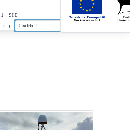
JUHISED
t
eng
Otsi