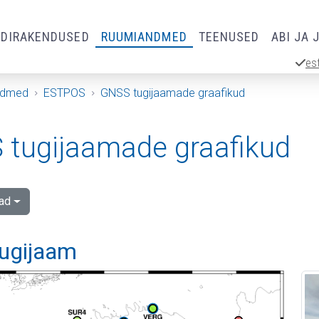
RDIRAKENDUSED
RUUMIANDMED
TEENUSED
ABI JA 
es
ndmed
ESTPOS
GNSS tugijaamade graafikud
tugijaamade graafikud
ad
tugijaam