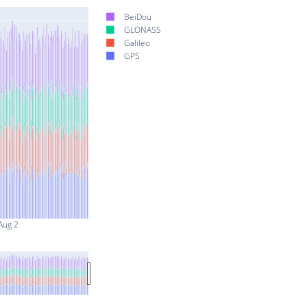
BeiDou
GLONASS
Galileo
GPS
Aug 2