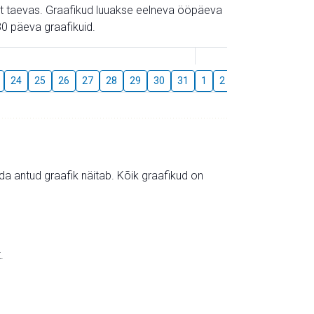
gust taevas. Graafikud luuakse eelneva ööpäeva
0 päeva graafikuid.
August
24
25
26
27
28
29
30
31
1
2
3
4
5
6
mida antud graafik näitab. Kõik graafikud on
.