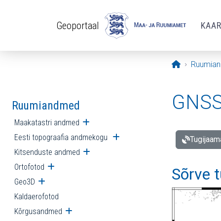
Liigu edasi põhisisu juurde
Geoportaal
KAA
Avaleht
Ruumia
GNSS 
Ruumiandmed
Maakatastri andmed
Ava alammenüü
Eesti topograafia andmekogu
Ava alammenüü
Tugijaam
Kitsenduste andmed
Ava alammenüü
Ortofotod
Ava alammenüü
Sõrve 
Geo3D
Ava alammenüü
Kaldaerofotod
Kõrgusandmed
Ava alammenüü