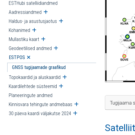
ESTHubi satelliidiandmed
Aadressiandmed
Ava alammenüü
Haldus- ja asustusjaotus
Ava alammenüü
Kohanimed
Ava alammenüü
Mullastiku kaart
Ava alammenüü
Geodeetilised andmed
Ava alammenüü
ESTPOS
Ava alammenüü
GNSS tugijaamade graafikud
Topokaardid ja aluskaardid
Ava alammenüü
Kaardilehtede süsteemid
Ava alammenüü
Planeeringute andmed
Tugijaama s
Kinnisvara tehingute andmebaas
Ava alammenüü
30 päeva kaardi väljakutse 2024
Ava alammenüü
Satelli