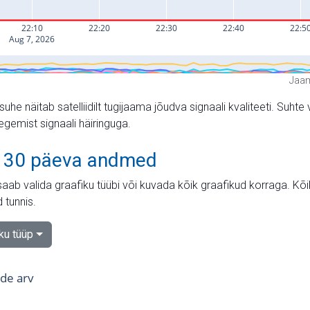
Jaam
suhe näitab satelliidilt tugijaama jõudva signaali kvaliteeti. Su
tegemist signaali häiringuga.
 30 päeva andmed
aab valida graafiku tüübi või kuvada kõik graafikud korraga. Kõ
 tunnis.
iku tüüp
tide arv