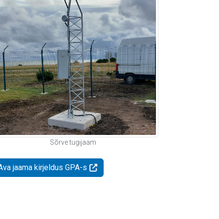
Sõrve tugijaam
Ava jaama kirjeldus GPA-s