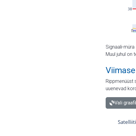
Signaali-müra 
Muul juhul on 
Viimase
Rippmenüüst s
uuenevad kord
Vali graaf
Satellii