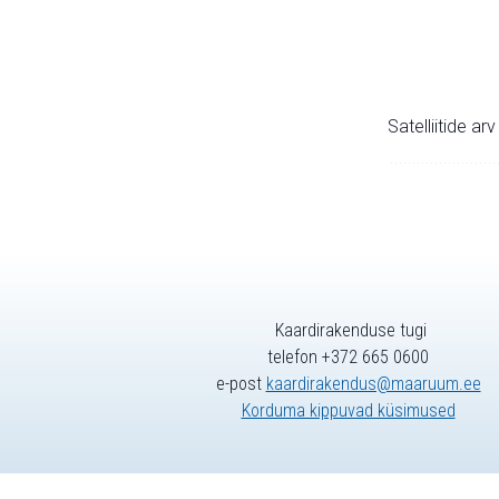
Satelliitide ar
Kaardirakenduse tugi
telefon +372 665 0600
e-post
kaardirakendus@maaruum.ee
Korduma kippuvad küsimused