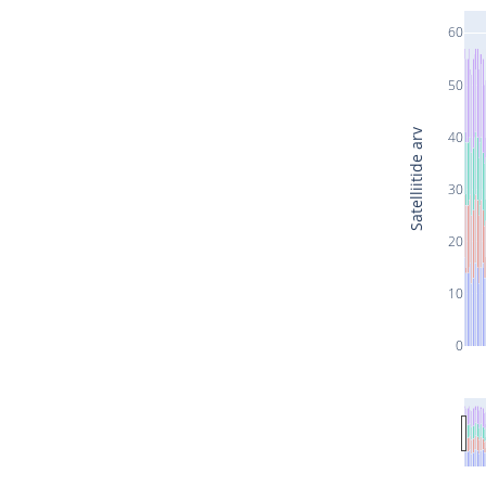
60
50
Satelliitide arv
40
30
20
10
0