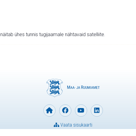
v näitab ühes tunnis tugijaamale nähtavaid satelliite.
Vaata sisukaarti