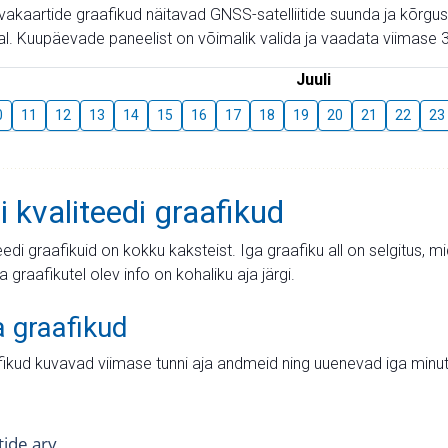
aevakaartide graafikud näitavad GNSS-satelliitide suunda ja kõr
l. Kuupäevade paneelist on võimalik valida ja vaadata viimase 3
Juuli
0
11
12
13
14
15
16
17
18
19
20
21
22
23
i kvaliteedi graafikud
teedi graafikuid on kokku kaksteist. Iga graafiku all on selgitus, 
ja graafikutel olev info on kohaliku aja järgi.
a graafikud
fikud kuvavad viimase tunni aja andmeid ning uuenevad iga minut