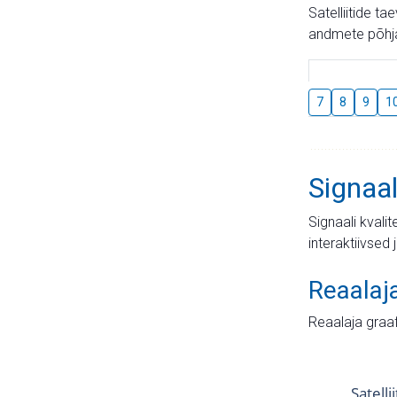
Satelliitide t
andmete põhja
7
8
9
1
Signaal
Signaali kvali
interaktiivsed 
Reaalaj
Reaalaja graa